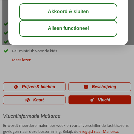
02:30
01:10
aug 30°
C
delen
bewaar
In het hart van Calas de Mallorca
Gerenoveerde kamers
Volop sport, spel en activiteiten
Pali miniclub voor de kids
Meer lezen
Prijzen & boeken
Beschrijving
Kaart
Vlucht
Vluchtinformatie Mallorca
Er wordt meerdere malen per week en vanaf verschillende luchthavens
gevlogen naar deze bestemming. Bekijk de
vliegtijd naar Mallorca
.