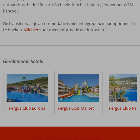
autoverhuurbedrijf Record Go bevindt zich schuin tegenover het W2M
kantoor.
De transfer naar je accommodatie is niet inbegrepen, maar optioneel bij
te boeken.
Klik hier
voor meer informatie en de kosten.
De
beoordelingen
zijn
door
Gerelateerde hotels
onze
klanten
geschreven
na
hun
verblijf
in
Fergus Club Europa
Fergus Club Mallorca Waterpark
Palia
Maria
Eugenia
Beoordelingen