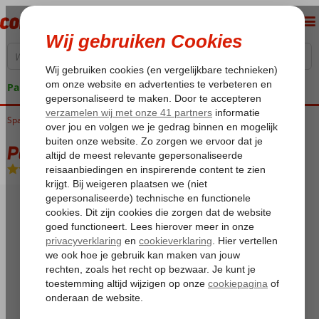
Pakketgarantie
Spanje
Home
Balearen
Mallorca
Calas de Mallorca
Palia Maria Eugenia
Palia Maria Eugenia
All Inclusive
-
Hotel