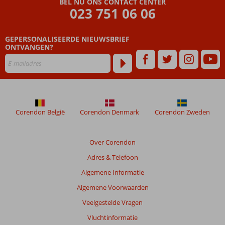
BEL NU ONS CONTACT CENTER
die
023 751 06 06
ouder
zijn
GEPERSONALISEERDE NIEUWSBRIEF
dan
ONTVANGEN?
48
maanden
worden
niet
meer
weergegeven
om
Corendon België
Corendon Denmark
Corendon Zweden
de
relevantie
van
Over Corendon
de
Adres & Telefoon
getoonde
beoordelingen
Algemene Informatie
te
Algemene Voorwaarden
garanderen.
Meer
Veelgestelde Vragen
info
Vluchtinformatie
over