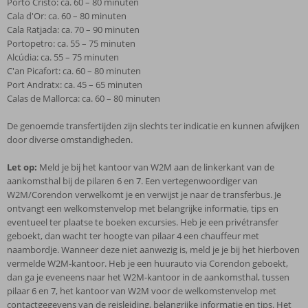
Porto Cristo: ca. 60 – 80 minuten
Cala d'Or: ca. 60 – 80 minuten
Cala Ratjada: ca. 70 – 90 minuten
Portopetro: ca. 55 – 75 minuten
Alcúdia: ca. 55 – 75 minuten
C'an Picafort: ca. 60 – 80 minuten
Port Andratx: ca. 45 – 65 minuten
Calas de Mallorca: ca. 60 – 80 minuten
De genoemde transfertijden zijn slechts ter indicatie en kunnen afwijken
door diverse omstandigheden.
Let op:
Meld je bij het kantoor van W2M aan de linkerkant van de
aankomsthal bij de pilaren 6 en 7. Een vertegenwoordiger van
W2M/Corendon verwelkomt je en verwijst je naar de transferbus. Je
ontvangt een welkomstenvelop met belangrijke informatie, tips en
eventueel ter plaatse te boeken excursies. Heb je een privétransfer
geboekt, dan wacht ter hoogte van pilaar 4 een chauffeur met
naambordje. Wanneer deze niet aanwezig is, meld je je bij het hierboven
vermelde W2M-kantoor. Heb je een huurauto via Corendon geboekt,
dan ga je eveneens naar het W2M-kantoor in de aankomsthal, tussen
pilaar 6 en 7, het kantoor van W2M voor de welkomstenvelop met
contactgegevens van de reisleiding, belangrijke informatie en tips. Het