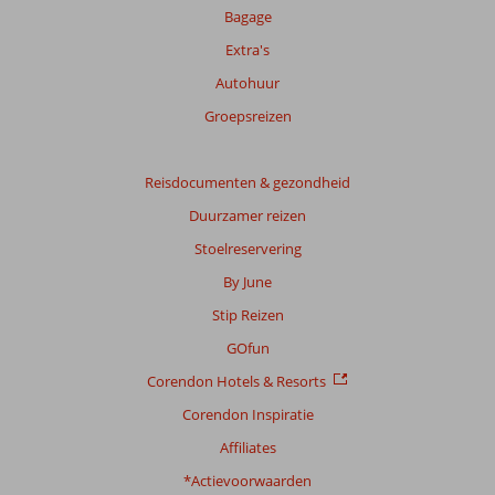
onze
Bagage
beoordelingen.
Extra's
Autohuur
Groepsreizen
Reisdocumenten & gezondheid
Duurzamer reizen
Stoelreservering
By June
Stip Reizen
GOfun
Corendon Hotels & Resorts
Corendon Inspiratie
Affiliates
*Actievoorwaarden