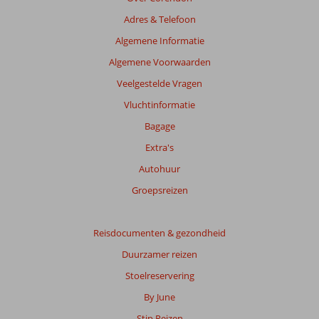
van
Adres & Telefoon
de
getoonde
Algemene Informatie
beoordelingen
Algemene Voorwaarden
te
garanderen.
Veelgestelde Vragen
Meer
Vluchtinformatie
info
over
Bagage
onze
Extra's
beoordelingen.
Autohuur
Groepsreizen
Reisdocumenten & gezondheid
Duurzamer reizen
Stoelreservering
By June
Stip Reizen