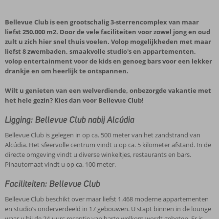
Bellevue Club is een grootschalig 3-sterrencomplex van maar
liefst 250.000 m2. Door de vele faciliteiten voor zowel jong en oud
zult u zich hier snel thuis voelen. Volop mogelijkheden met maar
liefst 8 zwembaden, smaakvolle studio's en appartementen,
volop entertainment voor de kids en genoeg bars voor een lekker
drankje en om heerlijk te ontspannen.
Wilt u genieten van een welverdiende, onbezorgde vakantie met
het hele gezin? Kies dan voor Bellevue Club!
Ligging: Bellevue Club nabij Alcúdia
Bellevue Club is gelegen in op ca. 500 meter van het zandstrand van
Alcúdia. Het sfeervolle centrum vindt u op ca. 5 kilometer afstand. In de
directe omgeving vindt u diverse winkeltjes, restaurants en bars.
Pinautomaat vindt u op ca. 100 meter.
Faciliteiten: Bellevue Club
Bellevue Club beschikt over maar liefst 1.468 moderne appartementen
en studio’s onderverdeeld in 17 gebouwen. U stapt binnen in de lounge
waar u bij de 24-uurs receptie van harte welkom wordt geheten. Er is