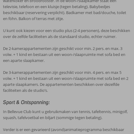
waterkoker en broodrooster. In de woon-/slaapkamer staat een
televisie, telefoon en een kluisje (tegen betaling). Babybedjes
beschikbaar (reservering verplicht). Badkamer met bad/douche, toilet
en föhn. Balkon of terras met zitje.
U kunt ook kiezen voor een studio plus (2-4 personen), deze beschikken
over de zelfde faciliteiten als de standaard studio, echter ruimer.
De 2-kamerappartementen zijn geschikt voor min. 2 pers. en max. 3
volw. + 1 kind en bestaan uit een woon-/slaapruimte met sofa bed en
een aparte slaapkamer.
De 3-kamerappartementen zijn geschikt voor min. 4 pers. en max 5
volw. + 1 kind en bestaan uit een woon-/slaapruimte met sofa bed en 2
aparte slaapkamers. De appartementen beschikken over dezelfde
faciliteiten als de studio’s.
Sport & Ontspanning:
In Bellevue Club kunt u gebruikmaken van tennis, tafeltennis, minigolf,
squash, tafelvoetbal en biljart (sommige tegen betaling).
Verder is er een gevarieerd (avond)animatieprogramma beschikbaar