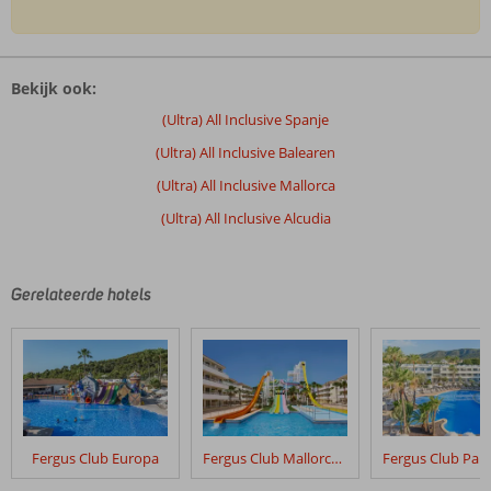
De
beoordelingen
Bekijk ook:
zijn
door
(Ultra) All Inclusive Spanje
onze
(Ultra) All Inclusive Balearen
klanten
geschreven
(Ultra) All Inclusive Mallorca
na
(Ultra) All Inclusive Alcudia
hun
verblijf
in
Alua
Gerelateerde hotels
Boccaccio
Beoordelingen
die
ouder
zijn
dan
Fergus Club Europa
Fergus Club Mallorca Waterpark
48