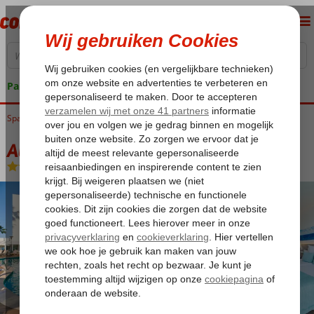
Pakketgarantie
Spanje
Home
Balearen
Mallorca
Alcudia
Alua Boccaccio
Alua Boccaccio
Halfpension Plus
-
Hotel