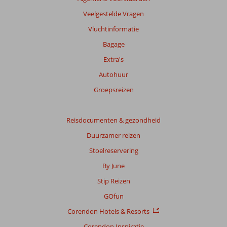
Gebaseerd
Veelgestelde Vragen
op:
Vluchtinformatie
97
beoordelingen
Bagage
Extra's
Autohuur
Scoreverdeling
Algemene indruk
8,3
Eten
7,9
Groepsreizen
Ligging
8,6
Kamers
7,7
Service
8,5
Kindvriendelijk
7,9
Reisdocumenten & gezondheid
Prijs/kwaliteit
8,2
Wifi kwaliteit
7,4
Duurzamer reizen
Ervaringen
Stoelreservering
van
onze
By June
klanten
Stip Reizen
Taal
Nederlands (NL) (71)
GOfun
Corendon Hotels & Resorts
Filter
reisgezelschap
Corendon Inspiratie