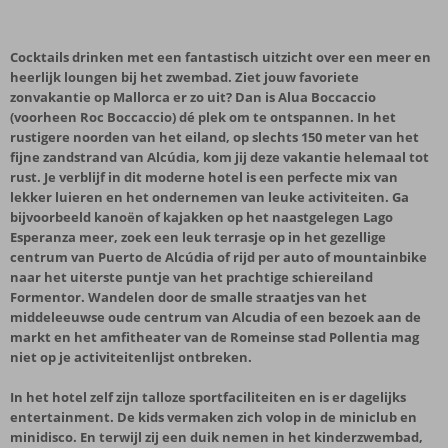
Cocktails drinken met een fantastisch uitzicht over een meer en
heerlijk loungen bij het zwembad. Ziet jouw favoriete
zonvakantie op Mallorca er zo uit? Dan is Alua Boccaccio
(voorheen Roc Boccaccio) dé plek om te ontspannen. In het
rustigere noorden van het eiland, op slechts 150 meter van het
fijne zandstrand van Alcúdia, kom jij deze vakantie helemaal tot
rust. Je verblijf in dit moderne hotel is een perfecte mix van
lekker luieren en het ondernemen van leuke activiteiten. Ga
bijvoorbeeld kanoën of kajakken op het naastgelegen Lago
Esperanza meer, zoek een leuk terrasje op in het gezellige
centrum van Puerto de Alcúdia of rijd per auto of mountainbike
naar het uiterste puntje van het prachtige schiereiland
Formentor. Wandelen door de smalle straatjes van het
middeleeuwse oude centrum van Alcudia of een bezoek aan de
markt en het amfitheater van de Romeinse stad Pollentia mag
niet op je activiteitenlijst ontbreken.
In het hotel zelf zijn talloze sportfaciliteiten en is er dagelijks
entertainment. De kids vermaken zich volop in de miniclub en
minidisco. En terwijl zij een duik nemen in het kinderzwembad,