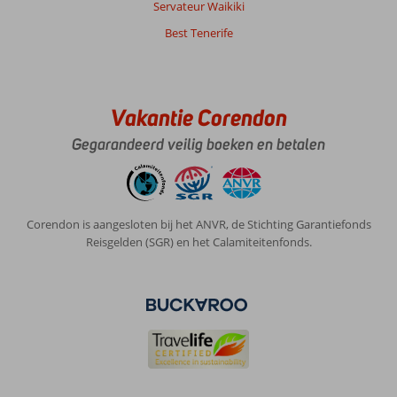
Servateur Waikiki
Service
10
Kindvriendelijk
-
Best Tenerife
Prijs/kwaliteit
8
Wifi kwaliteit
8
Anoniem
9,0
Nederland
Vakantie Corendon
Met partner
Gegarandeerd veilig boeken en betalen
,
27 mei 2026
Over
Corendon is aangesloten bij het ANVR, de Stichting Garantiefonds
Alcudia:
Reisgelden (SGR) en het Calamiteitenfonds.
Port
Alcudia
heeft
een
fijn
strand
met
helder