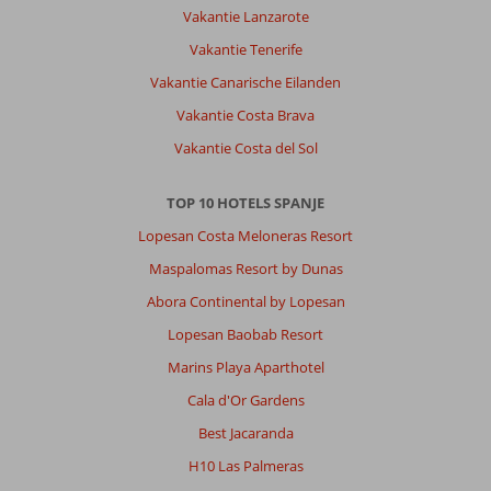
er
Vakantie Lanzarote
zeker
nog
Vakantie Tenerife
een
Vakantie Canarische Eilanden
keer
terug.
Vakantie Costa Brava
Vakantie Costa del Sol
Over
Alua
Boccaccio:
TOP 10 HOTELS SPANJE
Heel
Lopesan Costa Meloneras Resort
goed
Maspalomas Resort by Dunas
erg
schoon
Abora Continental by Lopesan
lekkere
Lopesan Baobab Resort
bedden
en
Marins Playa Aparthotel
een
Cala d'Or Gardens
heerlijke
douch
Best Jacaranda
H10 Las Palmeras
Algemene indruk
9
Eten
9
Ligging
9
Kamers
8