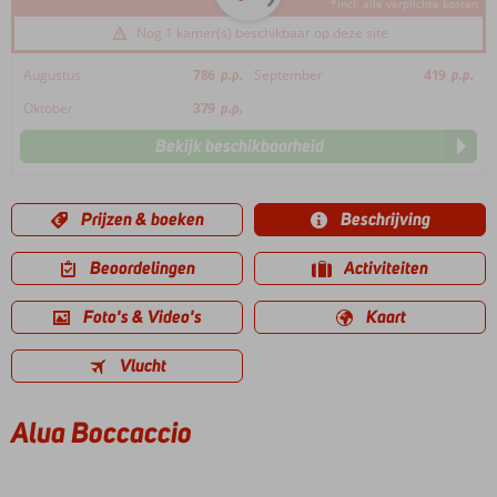
*incl. alle verplichte kosten
Nog 1 kamer(s) beschikbaar op deze site
Augustus
786
p.p.
September
419
p.p.
Oktober
379
p.p.
Bekijk beschikbaarheid
Prijzen & boeken
Beschrijving
Beoordelingen
Activiteiten
Foto's & Video's
Kaart
Vlucht
Alua Boccaccio