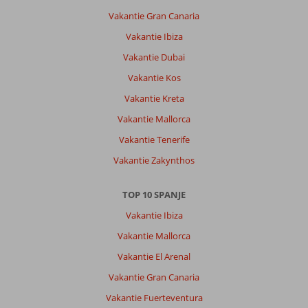
Wilhelmina
Vakantie Gran Canaria
9,0
Nederland
Vakantie Ibiza
Met vrienden
Vakantie Dubai
,
19 juni 2026
Vakantie Kos
Vakantie Kreta
Over
Alcudia:
Vakantie Mallorca
Geweldig
Vakantie Tenerife
hotel
en
Vakantie Zakynthos
de
omging
TOP 10 SPANJE
is
zo
Vakantie Ibiza
leuk
Vakantie Mallorca
echt
een
Vakantie El Arenal
aanrader
Vakantie Gran Canaria
Wij
gaan
Vakantie Fuerteventura