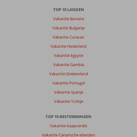
TOP 10 LANDEN
Over
Alua
Vakantie Bonaire
Boccaccio:
Vakantie Bulgarije
Mooi
Vakantie Curacao
hotel,
alleen
Vakantie Nederland
jammer
Vakantie Egypte
dat
de
Vakantie Gambia
snacks
Vakantie Griekenland
niet
veel
Vakantie Portugal
variatie
Vakantie Spanje
hadden
Vakantie Turkije
Algemene indruk
9
Eten
7
Ligging
9
Kamers
8
TOP 10 BESTEMMINGEN
Service
9
Kindvriendelijk
-
Prijs/kwaliteit
8
Wifi kwaliteit
6
Vakantie Kaapverdië
Vakantie Canarische eilanden