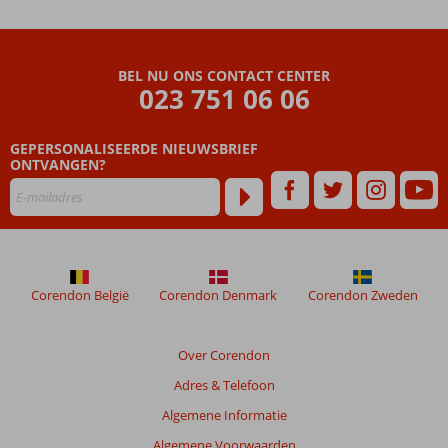
maanden
worden
niet
meer
BEL NU ONS CONTACT CENTER
weergegeven
023 751 06 06
om
de
relevantie
GEPERSONALISEERDE NIEUWSBRIEF
van
ONTVANGEN?
de
getoonde
beoordelingen
te
garanderen.
Meer
Corendon België
Corendon Denmark
Corendon Zweden
info
over
onze
Over Corendon
beoordelingen.
Adres & Telefoon
Totale
Algemene Informatie
score
Algemene Voorwaarden