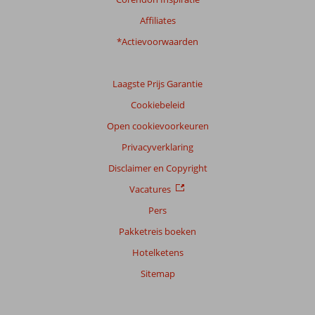
Alle
Affiliates
Sorteren
*Actievoorwaarden
op
datum (nieuw > oud)
Laagste Prijs Garantie
Cookiebeleid
Anoniem
9,0
Nederland
Open cookievoorkeuren
Met partner
Privacyverklaring
,
07 juli 2026
Disclaimer en Copyright
Vacatures
Over
Pers
Alcudia:
Mooi
Pakketreis boeken
strand,
Hotelketens
leuke
winkels.
Sitemap
Veel
watersport
activiteiten