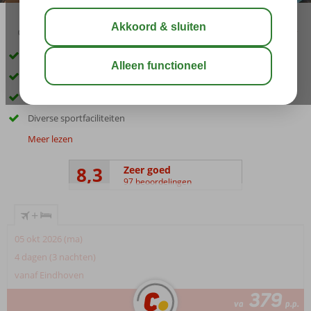
02:30
01:05
aug 30°
C
delen
bewaar
Ca. 150 meter van het Alcúdia zandstrand
In het centrum van Alcudia
Moderne kamers
Diverse sportfaciliteiten
Meer lezen
8,3
Zeer goed
97 beoordelingen
+
05 okt 2026 (ma)
4 dagen (3 nachten)
vanaf Eindhoven
379
va
p.p.