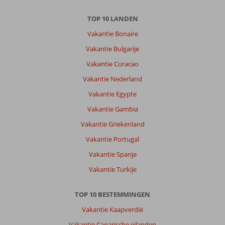
Over
TOP 10 LANDEN
Alcudia:
Vakantie Bonaire
strand
Alcudia
Vakantie Bulgarije
mooi
Vakantie Curacao
en
fijn
Vakantie Nederland
dat
Vakantie Egypte
er
zo'n
Vakantie Gambia
lange
Vakantie Griekenland
boulevard
is.
Vakantie Portugal
Vakantie Spanje
Over
Alcudia
Vakantie Turkije
Beach
Aparthotel
TOP 10 BESTEMMINGEN
:
Fijn
Vakantie Kaapverdië
hotel
Vakantie Canarische eilanden