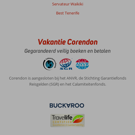
schoon
Servateur Waikiki
en
Best Tenerife
ruim
met
mooi
balkan.
Vakantie Corendon
Algemene indruk
10
Eten
10
Gegarandeerd veilig boeken en betalen
Ligging
10
Kamers
10
Service
10
Kindvriendelijk
-
Prijs/kwaliteit
10
Wifi kwaliteit
10
Corendon is aangesloten bij het ANVR, de Stichting Garantiefonds
Hendrik
Reisgelden (SGR) en het Calamiteitenfonds.
10
Nederland
Met partner
,
07 mei 2023
Over
Alcudia: