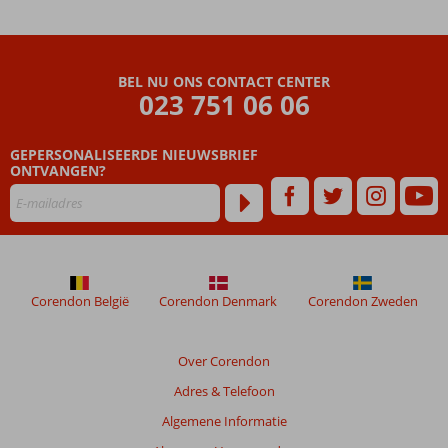
Beach
Aparthotel
Beoordelingen
BEL NU ONS CONTACT CENTER
die
023 751 06 06
ouder
zijn
GEPERSONALISEERDE NIEUWSBRIEF
dan
ONTVANGEN?
48
maanden
worden
niet
meer
weergegeven
om
Corendon België
Corendon Denmark
Corendon Zweden
de
relevantie
van
Over Corendon
de
Adres & Telefoon
getoonde
beoordelingen
Algemene Informatie
te