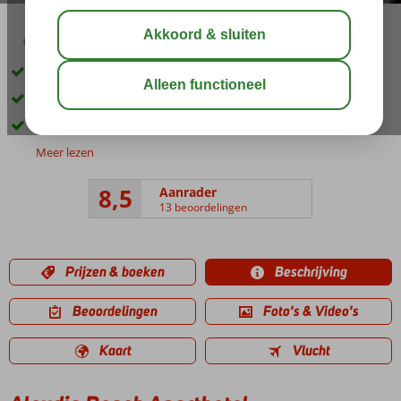
02:30
01:05
aug 30°
C
delen
bewaar
Op slechts 350 m. van het strand
Zwembad omringd met palmbomen
All Inclusive ook mogelijk
Meer lezen
8,5
Aanrader
13 beoordelingen
Prijzen & boeken
Beschrijving
Beoordelingen
Foto's & Video's
Kaart
Vlucht