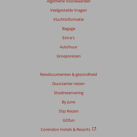
Algemene Voorwaarden
garanderen.
Meer
Veelgestelde Vragen
info
Vluchtinformatie
over
onze
Bagage
beoordelingen.
Extra's
Autohuur
Totale
score
Groepsreizen
Gebaseerd
op:
Reisdocumenten & gezondheid
13
Duurzamer reizen
beoordelingen
Stoelreservering
By June
Scoreverdeling
Stip Reizen
Algemene indruk
8,5
Eten
8,0
Ligging
9,0
Kamers
8,2
GOfun
Service
9,2
Kindvriendelijk
8,8
Corendon Hotels & Resorts
Prijs/kwaliteit
8,7
Wifi kwaliteit
6,8