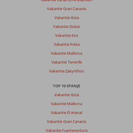
met
gelukkig
Vakantie Gran Canaria
voldoende
Vakantie Ibiza
ligbedden
bij
Vakantie Dubai
het
Vakantie Kos
zwembad.
Vakantie Kreta
Algemene indruk
8
Eten
9
Vakantie Mallorca
Ligging
8
Kamers
8
Service
8
Kindvriendelijk
-
Vakantie Tenerife
Prijs/kwaliteit
8
Wifi kwaliteit
9
Vakantie Zakynthos
TOP 10 SPANJE
Anoniem
10
Nederland
Vakantie Ibiza
Met vrienden
Vakantie Mallorca
,
05 juni 2023
Vakantie El Arenal
Vakantie Gran Canaria
Over
Alcudia:
Vakantie Fuerteventura