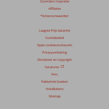
Corendon Inspiratie
Ervaringen
Affiliates
van
onze
*Actievoorwaarden
klanten
Taal
Laagste Prijs Garantie
Nederlands (NL) (6)
Cookiebeleid
Filter
reisgezelschap
Open cookievoorkeuren
Alle
Privacyverklaring
Sorteren
Disclaimer en Copyright
op
Vacatures
datum (nieuw > oud)
Pers
Pakketreis boeken
Anoniem
8,0
Hotelketens
Nederland
Met partner
,
Sitemap
16 september 2023