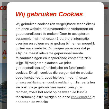
Pakketgarantie
Spanje
Home
Balearen
Mallorca
Alcudia
Alcudia Beach Aparthotel
Alcudia Beach Aparthotel
Logies
-
Aparthotel