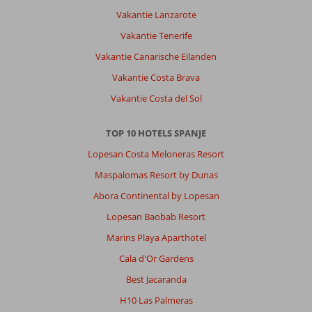
We
Vakantie Lanzarote
hadden
Vakantie Tenerife
weinig
conditie
Vakantie Canarische Eilanden
en
Vakantie Costa Brava
hebben
behalve
Vakantie Costa del Sol
het
strand
TOP 10 HOTELS SPANJE
niets
gezien
Lopesan Costa Meloneras Resort
Maspalomas Resort by Dunas
Over
Alcudia
Abora Continental by Lopesan
Beach
Lopesan Baobab Resort
Aparthotel
:
Marins Playa Aparthotel
We
Cala d'Or Gardens
hadden
een
Best Jacaranda
prima
H10 Las Palmeras
accomodatie,