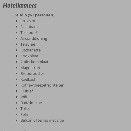
Hotelkamers
Studio (1-3 personen)
Ca. 26 m²
Slaapbank
Telefoon*
Airconditioning
Televisie
Kitchenette
Kookplaat
2-pits kookplaat
Magnetron
Broodrooster
Koelkast
Koffie-/theezetfaciliteiten
Kluisje*
Wifi
Bad/douche
Toilet
Föhn
Balkon of terras met zitje