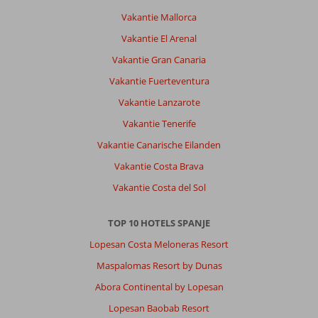
willen
Vakantie Mallorca
Over
Vakantie El Arenal
Vibra
Vakantie Gran Canaria
San
Remo:
Vakantie Fuerteventura
Schoon,
Vakantie Lanzarote
vriendelijk,
Vakantie Tenerife
de
kamers
Vakantie Canarische Eilanden
zijn
Vakantie Costa Brava
wel
een
Vakantie Costa del Sol
beetje
gehorig
TOP 10 HOTELS SPANJE
Algemene indruk
9
Eten
9
Lopesan Costa Meloneras Resort
Ligging
9
Kamers
9
Maspalomas Resort by Dunas
Service
9
Kindvriendelijk
-
Prijs/kwaliteit
9
Wifi kwaliteit
5
Abora Continental by Lopesan
Lopesan Baobab Resort