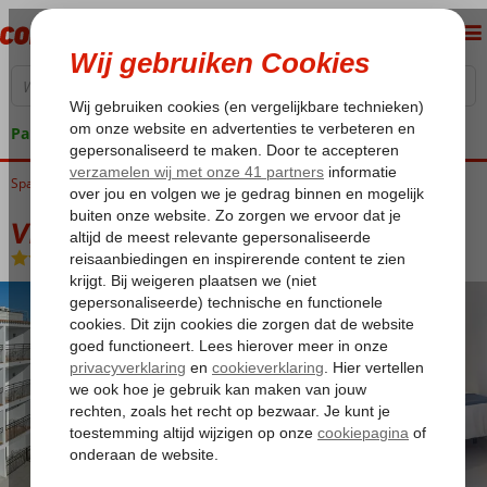
Pakketgarantie
Spanje
Home
Balearen
Ibiza
San Antonio
Vibra San Remo
Vibra San Remo
Logies en ontbijt
-
Hotel