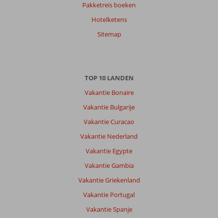
Over
Pakketreis boeken
San
Hotelketens
Antonio:
Het
Sitemap
is
een
heerlijke
afstand
TOP 10 LANDEN
van
het
Vakantie Bonaire
uitgaansgebied
Vakantie Bulgarije
van
san
Vakantie Curacao
antoni
Vakantie Nederland
wat
prima
Vakantie Egypte
te
Vakantie Gambia
lopen
is.
Vakantie Griekenland
Het
Vakantie Portugal
uitzicht
op
Vakantie Spanje
san