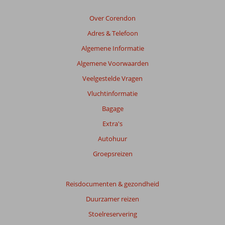
info
over
Over Corendon
onze
beoordelingen.
Adres & Telefoon
Algemene Informatie
Totale
Algemene Voorwaarden
score
Veelgestelde Vragen
Gebaseerd
Vluchtinformatie
op:
49
Bagage
beoordelingen
Extra's
Autohuur
Scoreverdeling
Groepsreizen
Algemene indruk
7,9
Eten
7,7
Ligging
8,0
Kamers
7,5
Service
8,2
Reisdocumenten & gezondheid
Kindvriendelijk
7,0
Prijs/kwaliteit
7,6
Wifi kwaliteit
8,0
Duurzamer reizen
Stoelreservering
Ervaringen