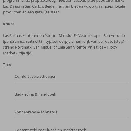
programma. Ga je op zaterdag mee, dan bezoek je de populaire markt
Las Dalias in San Carlos. Beide markten bieden volop kraampjes, lokale
producten en een gezellige sfeer.
Route
Las Salinas zoutpannen (stop) – Mirador Es Vedra (stop) – San Antonio
(panoramisch uitzicht) – typisch dorpje afhankelijk van de route (stop) –
strand Portinatx, San Miguel of Cala San Vicente (vrije tijd) – Hippy
Market (vrije tijd)
Tips
Comfortabele schoenen
Badkleding & handdoek
Zonnebrand & zonnebril
Contant geld voor lunch en marktbezoek