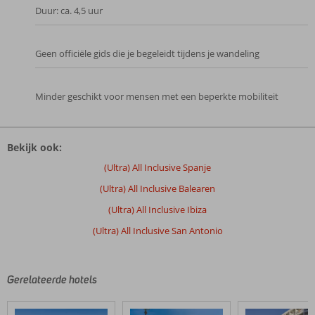
Duur: ca. 4,5 uur
Geen officiële gids die je begeleidt tijdens je wandeling
Minder geschikt voor mensen met een beperkte mobiliteit
De
beoordelingen
Bekijk ook:
zijn
door
(Ultra) All Inclusive Spanje
onze
(Ultra) All Inclusive Balearen
klanten
geschreven
(Ultra) All Inclusive Ibiza
na
(Ultra) All Inclusive San Antonio
hun
verblijf
in
Vibra
Gerelateerde hotels
San
Remo