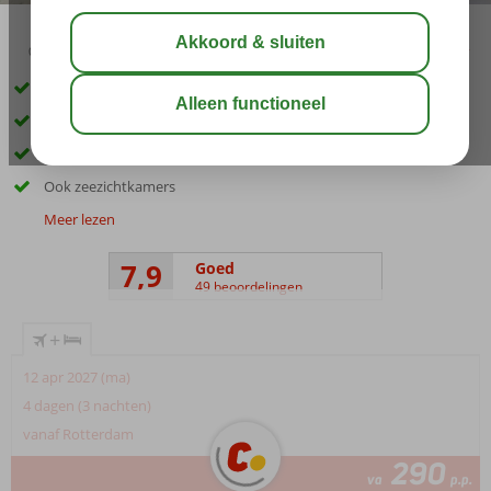
02:45
00:40
aug 29°
C
delen
bewaar
Prachtig uitzicht over de baai van San Antonio
Direct aan het strand, vergeet je slippers niet
Overdag relaxen bij het zwembad, 's avonds richting centrum
Ook zeezichtkamers
Meer lezen
7,9
Goed
49 beoordelingen
+
12 apr 2027 (ma)
4 dagen (3 nachten)
vanaf Rotterdam
290
va
p.p.