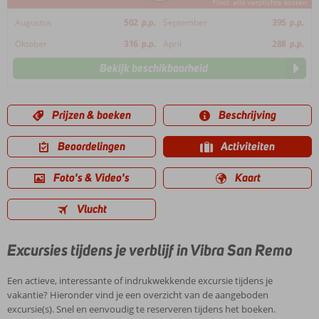
*incl. alle verplichte kosten
Augustus
502
p.p.
September
395
p.p.
Oktober
316
p.p.
April
288
p.p.
Bekijk beschikbaarheid
Prijzen & boeken
Beschrijving
Beoordelingen
Activiteiten
Foto's & Video's
Kaart
Vlucht
Excursies tijdens je verblijf in Vibra San Remo
Een actieve, interessante of indrukwekkende excursie tijdens je
vakantie? Hieronder vind je een overzicht van de aangeboden
excursie(s). Snel en eenvoudig te reserveren tijdens het boeken.