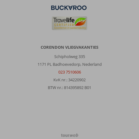
strandjes,
winkeltjes.
Er
vertrekken
vele
mooie
boot
CORENDON VLIEGVAKANTIES
excursies.
Echt
Schipholweg 335
een
1171 PL Badhoevedorp, Nederland
aanrader.
023 7510606
Over
KvK nr.: 34220902
Vibra
BTW nr.: 814395892 B01
San
Remo:
Het
was
een
heel
fijn,
schoon
TourWeb