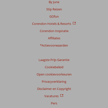
van
By June
onze
Stip Reizen
klanten
Taal
GOfun
Nederlands (NL) (44)
Corendon Hotels & Resorts
Filter
Corendon Inspiratie
reisgezelschap
Affiliates
Alle
*Actievoorwaarden
Sorteren
op
datum (nieuw > oud)
Laagste Prijs Garantie
Cookiebeleid
Anoniem
Open cookievoorkeuren
9,0
Nederland
Privacyverklaring
Met partner
,
Disclaimer en Copyright
07 juni 2026
Vacatures
Pers