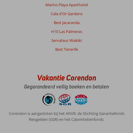
Manon
Marins Playa Aparthotel
8,0
Nederland
Cala d'Or Gardens
Met partner
Best Jacaranda
,
23 mei 2026
H10 Las Palmeras
Servateur Waikiki
Over
Best Tenerife
San
Antonio:
San
Antonio
Vakantie Corendon
heeft
alles.
Gegarandeerd veilig boeken en betalen
Drukte,
rust,
talloze
uitgangs
Corendon is aangesloten bij het ANVR, de Stichting Garantiefonds
gelegenheden,
Reisgelden (SGR) en het Calamiteitenfonds.
goede
restaurants,
mooie