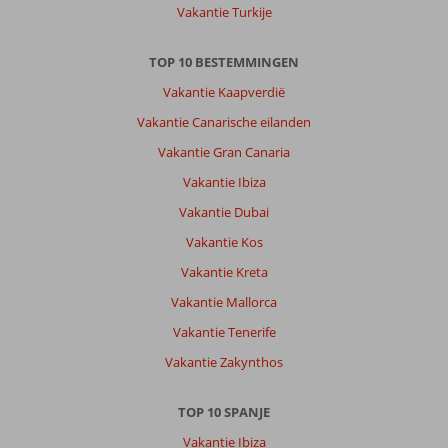
Vakantie Turkije
antoni
is
mooi
TOP 10 BESTEMMINGEN
en
Vakantie Kaapverdië
een
fijn
Vakantie Canarische eilanden
strandje
Vakantie Gran Canaria
bij
het
Vakantie Ibiza
hotel
Vakantie Dubai
om
daar
Vakantie Kos
ook
Vakantie Kreta
van
de
Vakantie Mallorca
zee
Vakantie Tenerife
te
kunnen
Vakantie Zakynthos
genieten
mocht
TOP 10 SPANJE
je
dat
Vakantie Ibiza