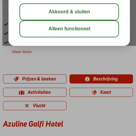
02:45
00:40
aug 29°
C
delen
bewaar
Only Adult: min. leeftijd vanaf 16 jaar
Centrum San Antonio op ca. 800 m.
Dicht bij het strand
Meer lezen
Prijzen & boeken
Beschrijving
Activiteiten
Kaart
Vlucht
Azuline Galfi Hotel