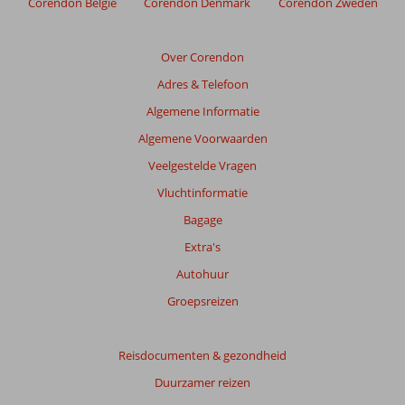
Corendon België
Corendon Denmark
Corendon Zweden
de
relevantie
van
Over Corendon
de
Adres & Telefoon
getoonde
beoordelingen
Algemene Informatie
te
Algemene Voorwaarden
garanderen.
Meer
Veelgestelde Vragen
info
Vluchtinformatie
over
onze
Bagage
beoordelingen.
Extra's
Autohuur
Groepsreizen
Reisdocumenten & gezondheid
Duurzamer reizen