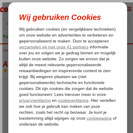
Pakketgarantie
Spanje
Home
Balearen
Ibiza
San Antonio
Azuline Galfi Hotel
Azuline Galfi Hotel
Logies en ontbijt
-
Hotel