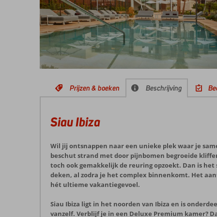
Prijzen & boeken
Beschrijving
Be
Siau Ibiza
Wil jij ontsnappen naar een unieke plek waar je same
beschut strand met door pijnbomen begroeide kliffen
toch ook gemakkelijk de reuring opzoekt. Dan is het s
deken, al zodra je het complex binnenkomt. Het aantr
hét ultieme vakantiegevoel.
Siau Ibiza ligt in het noorden van Ibiza en is onder
vanzelf. Verblijf je in een Deluxe Premium kamer? Dan