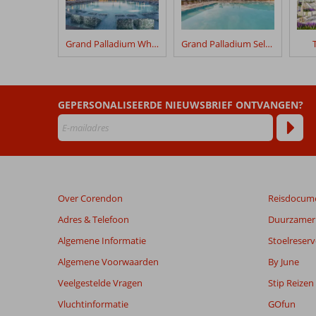
hun
verblijf
in
Grand Palladium White Island Resort & Spa
Grand Palladium Select Palace Ibiza
Siau
Ibiza
Beoordelingen
GEPERSONALISEERDE NIEUWSBRIEF ONTVANGEN?
die
ouder
zijn
dan
48
maanden
Over Corendon
Reisdocum
worden
niet
Adres & Telefoon
Duurzamer 
meer
Algemene Informatie
Stoelreserv
weergegeven
om
Algemene Voorwaarden
By June
de
Veelgestelde Vragen
Stip Reizen
relevantie
van
Vluchtinformatie
GOfun
de