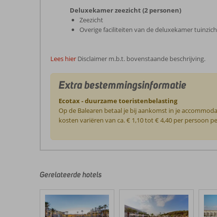
Deluxekamer zeezicht (2 personen)
Zeezicht
Overige faciliteiten van de deluxekamer tuinzich
Lees hier
Disclaimer m.b.t. bovenstaande beschrijving.
Extra bestemmingsinformatie
Ecotax - duurzame toeristenbelasting
Op de Balearen betaal je bij aankomst in je accommoda
kosten variëren van ca. € 1,10 tot € 4,40 per persoon 
De
beoordelingen
zijn
door
Gerelateerde hotels
onze
klanten
geschreven
na