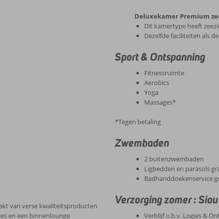
Deluxekamer Premium zeez
Dit kamertype heeft zeezi
Dezelfde faciliteiten als 
Sport & Ontspanning
Fitnessruimte
Aerobics
Yoga
Massages*
*Tegen betaling
Zwembaden
2 buitenzwembaden
Ligbedden en parasols gr
Badhanddoekenservice gr
Verzorging zomer : Siau
akt van verse kwaliteitsproducten
jes en een binnenlounge
Verblijf o.b.v. Logies & Ont