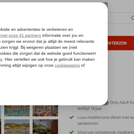
NTIE
VERRE REIZEN
ALL INCLUSIVE
WINTERZON
 annuleren*
Spiksplinternieuw Only Adult ho
leeftijd 18 jaar
Luxe mediterrane sferen met 
aardetinten
Smul van uitstekende mediterr