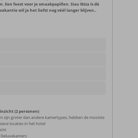
 Een feest voor je smaakpapillen. Siau Ibiza is dé
kantie wil je het liefst nog véél langer blijven..
zicht (2 personen)
 zijn groter dan andere kamertypes, hebben de mooiste
ieve locaties in het hotel
icht
de Deluxekamers