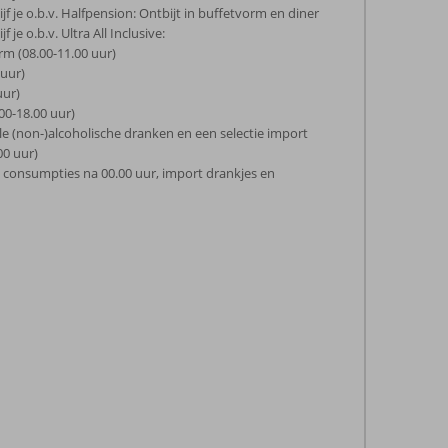
jf je o.b.v. Halfpension: Ontbijt in buffetvorm en diner
 je o.b.v. Ultra All Inclusive:
rm (08.00-11.00 uur)
 uur)
uur)
00-18.00 uur)
le (non-)alcoholische dranken en een selectie import
00 uur)
le consumpties na 00.00 uur, import drankjes en