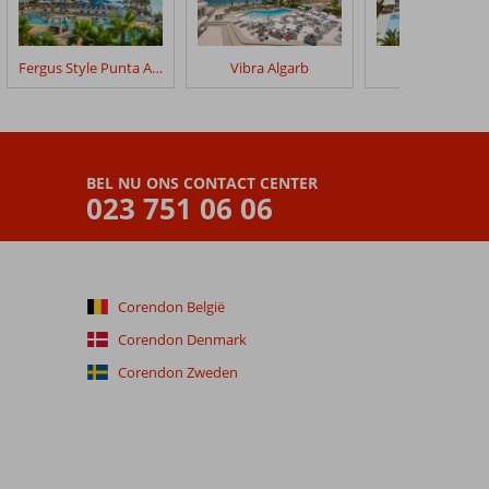
Fergus Style Punta Arabi
Vibra Algarb
Anfora
BEL NU ONS CONTACT CENTER
023 751 06 06
Corendon België
Corendon Denmark
Corendon Zweden