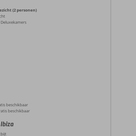
icht (2 personen)
cht
de Deluxekamers
atis beschikbaar
atis beschikbaar
 Ibiza
bijt