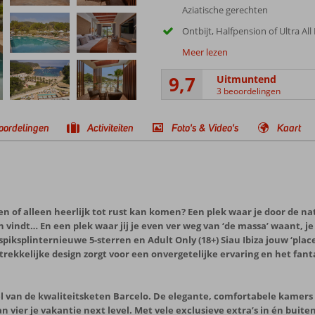
Aziatische gerechten
Ontbijt, Halfpension of Ultra All 
Meer lezen
9,7
Uitmuntend
3 beoordelingen
oordelingen
Activiteiten
Foto's & Video's
Kaart
n of alleen heerlijk tot rust kan komen? Een plek waar je door de na
 vindt… En een plek waar jij je even ver weg van ‘de massa’ waant, 
piksplinternieuwe 5-sterren en Adult Only (18+) Siau Ibiza jouw ‘place
ekkelijke design zorgt voor een onvergetelijke ervaring en het fanta
deel van de kwaliteitsketen Barcelo. De elegante, comfortabele kamers
 vier je vakantie next level. Met vele exclusieve extra’s in én buite