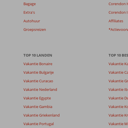
Bagage
Corendon H
getoonde
beoordelingen
Extra's
Corendon I
te
Autohuur
Affiliates
garanderen.
Meer
Groepsreizen
*Actievoor
info
over
onze
beoordelingen.
TOP 10 LANDEN
TOP 10 B
Vakantie Bonaire
Vakantie K
Totale score
Scoreverdeling
9,7
Algemene indruk
9,7
Eten
Vakantie Bulgarije
Vakantie Ca
Gebaseerd op:
Ligging
8,3
Kamers
3
Vakantie Curacao
Vakantie G
Uitmuntend
Service
9,7
Kindvriende
beoordelingen
Prijs/kwaliteit
8,7
Wifi kwalite
Vakantie Nederland
Vakantie Ib
Vakantie Egypte
Vakantie D
Vakantie Gambia
Vakantie K
Ervaringen
Taal
van onze
Nederlands (NL) (3)
Vakantie Griekenland
Vakantie Kr
klanten
Vakantie Portugal
Vakantie M