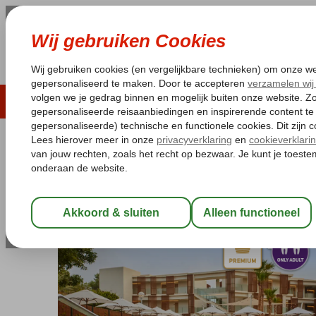
LAST MINUTE
ZOMER 2026
ZONVAKA
Pakketgarantie
Laagsteprijsgarantie*
Gratis
Spanje
Home
Balearen
Ibiza
Port de San Miguel
Siau Ibiza
Siau Ibiza
Logies en ontbijt
-
Hotel