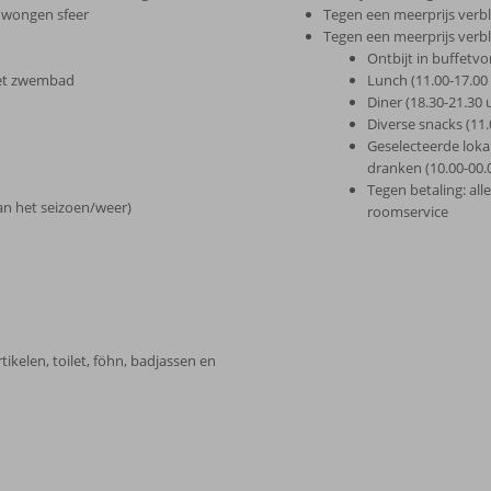
edwongen sfeer
Tegen een meerprijs verbli
Tegen een meerprijs verblijf
Ontbijt in buffetvo
 het zwembad
Lunch (11.00-17.00
Diner (18.30-21.30 
Diverse snacks (11.
Geselecteerde loka
dranken (10.00-00.
Tegen betaling: al
van het seizoen/weer)
roomservice
elen, toilet, föhn, badjassen en