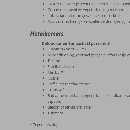
Gastro Bar waar je geniet van een heerlijk ong
Gohan met sushi en vegetarische gerechten
Lobbybar met drankjes, snacks en cocktails
Poolbar met heerlijk verkoelende drankjes bij
Hotelkamers
Deluxekamer tuinzicht (2 personen)
Oppervlakte: ca. 23 m²
Airconditioning (centraal geregeld, afhankelijk 
Telefoon
Satelliettelevisie
Minibar*
Kluisje
Koffie- en theefaciliteiten
Gratis wifi
Badkamer met bad, (regen)douche, badkamerartik
slippers
Balkon of terras met zitje
Tuinzicht
* Tegen betaling