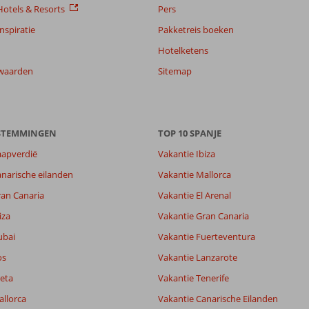
otels & Resorts
Pers
nspiratie
Pakketreis boeken
Hotelketens
waarden
Sitemap
ESTEMMINGEN
TOP 10 SPANJE
aapverdië
Vakantie Ibiza
9,0
narische eilanden
Vakantie Mallorca
9,3
ran Canaria
Vakantie El Arenal
lijk
-
it
9,3
iza
Vakantie Gran Canaria
ubai
Vakantie Fuerteventura
os
Vakantie Lanzarote
Filter reisgezelschap
Sorteren op
Alle
datum (nieuw > oud)
eta
Vakantie Tenerife
allorca
Vakantie Canarische Eilanden