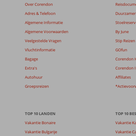
Over Corendon
Reisdocum
worden
niet
Adres & Telefoon
Duurzamer 
meer
Algemene Informatie
Stoelreserv
weergegeven
om
Algemene Voorwaarden
By June
de
Veelgestelde Vragen
Stip Reizen
relevantie
van
Vluchtinformatie
GOfun
de
Bagage
Corendon H
getoonde
beoordelingen
Extra's
Corendon I
te
Autohuur
Affiliates
garanderen.
Meer
Groepsreizen
*Actievoor
info
over
onze
beoordelingen.
TOP 10 LANDEN
TOP 10 B
Vakantie Bonaire
Vakantie K
Vakantie Bulgarije
Vakantie Ca