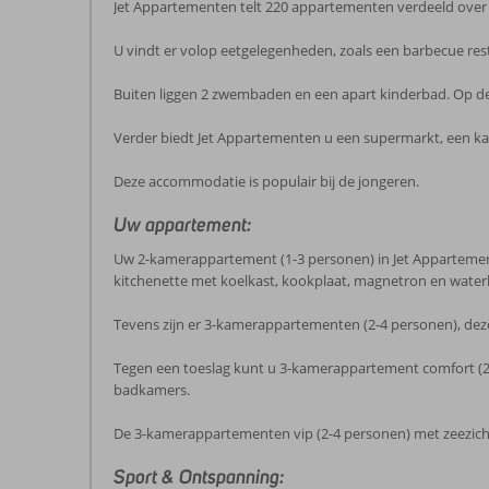
Jet Appartementen telt 220 appartementen verdeeld over di
U vindt er volop eetgelegenheden, zoals een barbecue resta
Buiten liggen 2 zwembaden en een apart kinderbad. Op de
Verder biedt Jet Appartementen u een supermarkt, een kapp
Deze accommodatie is populair bij de jongeren.
Uw appartement:
Uw 2-kamerappartement (1-3 personen) in Jet Appartemente
kitchenette met koelkast, kookplaat, magnetron en waterk
Tevens zijn er 3-kamerappartementen (2-4 personen), deze
Tegen een toeslag kunt u 3-kamerappartement comfort (2-4
badkamers.
De 3-kamerappartementen vip (2-4 personen) met zeezicht
Sport & Ontspanning: