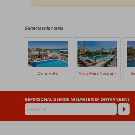
De
beoordelingen
zijn
door
Gerelateerde hotels
onze
klanten
geschreven
na
hun
verblijf
in
Osiris Hotel
Vibra Mare Nostrum
Se
Jet
Appartementen
Beoordelingen
GEPERSONALISEERDE NIEUWSBRIEF ONTVANGEN?
die
ouder
zijn
dan
48
maanden