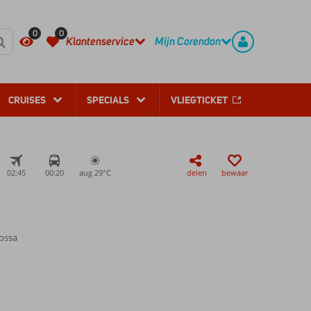
REGISTREER
CONTACT
0
0
Klantenservice
Mijn Corendon
CRUISES
SPECIALS
VLIEGTICKET
02:45
00:20
aug 29°
C
delen
bewaar
Bossa