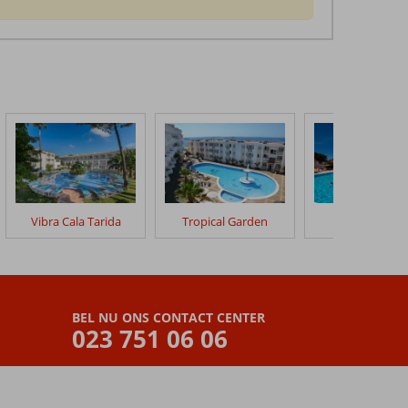
Vibra Cala Tarida
Tropical Garden
Invisa Ereso
BEL NU ONS CONTACT CENTER
023 751 06 06