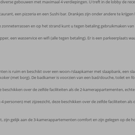
verse gebouwen met maximaal 4 verdiepingen. U treft in de lobby de recepti
urant, een pizzeria en een Sushi bar. Drankjes zijn onder andere te krijgen b
 zonneterrassen en op het strand kunt u tegen betaling gebruikmaken van 
er, een wasservice en wifi (alle tegen betaling). Er is een parkeerplaats wa
n is ruim en beschikt over een woon-/slaapkamer met slaapbank, een slaapk
oker (met borg). De badkamer is voorzien van een bad/douche, toilet en föh
 beschikken over de zelfde faciliteiten als de 2-kamerappartementen, echt
 personen) met zijzeezicht, deze beschikken over de zelfde faciliteiten a
, zijn gelijk aan de 3-kamerappartementen comfort en zijn gelegen op de h