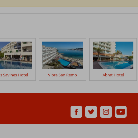
s Savines Hotel
Vibra San Remo
Abrat Hotel