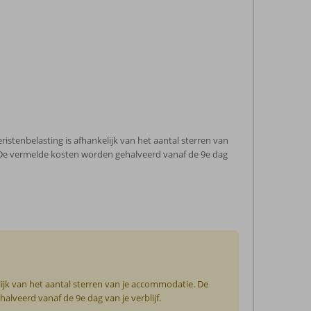
stenbelasting is afhankelijk van het aantal sterren van
. De vermelde kosten worden gehalveerd vanaf de 9e dag
ijk van het aantal sterren van je accommodatie. De
lveerd vanaf de 9e dag van je verblijf.