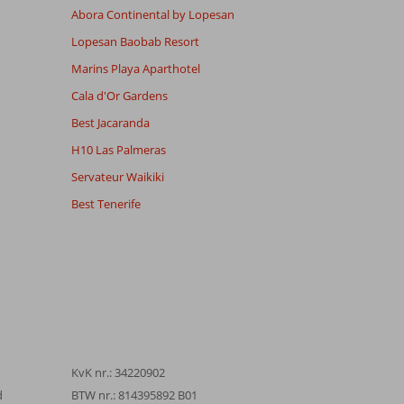
Abora Continental by Lopesan
Lopesan Baobab Resort
Marins Playa Aparthotel
Cala d'Or Gardens
Best Jacaranda
H10 Las Palmeras
Servateur Waikiki
Best Tenerife
KvK nr.: 34220902
d
BTW nr.: 814395892 B01