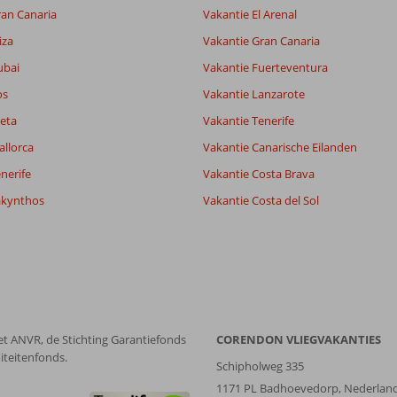
ran Canaria
Vakantie El Arenal
iza
Vakantie Gran Canaria
ubai
Vakantie Fuerteventura
os
Vakantie Lanzarote
eta
Vakantie Tenerife
allorca
Vakantie Canarische Eilanden
nerife
Vakantie Costa Brava
akynthos
Vakantie Costa del Sol
et ANVR, de Stichting Garantiefonds
CORENDON VLIEGVAKANTIES
iteitenfonds.
Schipholweg 335
1171 PL Badhoevedorp, Nederlan