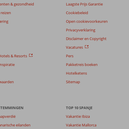
enten & gezondheid
Laagste Prijs Garantie
reizen
Cookiebeleid
ering
Open cookievoorkeuren
Privacyverklaring
Disclaimer en Copyright
Vacatures
otels & Resorts
Pers
nspiratie
Pakketreis boeken
Hotelketens
waarden
Sitemap
ESTEMMINGEN
TOP 10 SPANJE
aapverdië
Vakantie Ibiza
narische eilanden
Vakantie Mallorca