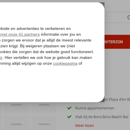
NTIE
VERRE REIZEN
ALL INCLUSIVE
WINTERZON
 annuleren*
en
Aan het strand van Playa d’en 
Ruime appartementen
Vlak bij de Bora Bora Beach Bar
Meer lezen