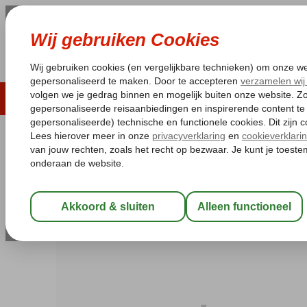
LAST MINUTE
ZOMER 2026
ZONVAKA
Pakketgarantie
Laagsteprijsgarantie*
Gratis
Spanje
Home
Balearen
Ibiza
Playa d'en Bossa
Jet Appartement
Jet Appartementen
Logies
-
Appartement