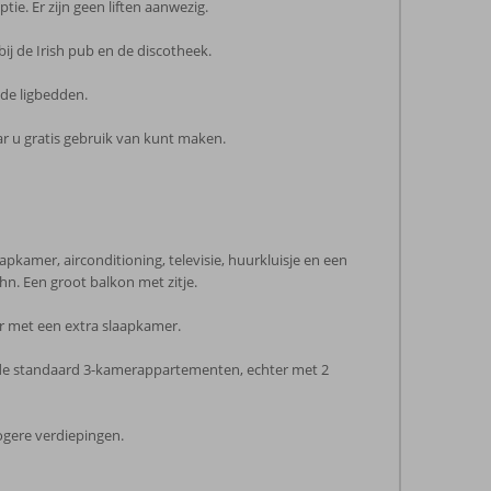
e. Er zijn geen liften aanwezig.
ij de Irish pub en de discotheek.
de ligbedden.
ar u gratis gebruik van kunt maken.
amer, airconditioning, televisie, huurkluisje en een
n. Een groot balkon met zitje.
er met een extra slaapkamer.
ls de standaard 3-kamerappartementen, echter met 2
ogere verdiepingen.