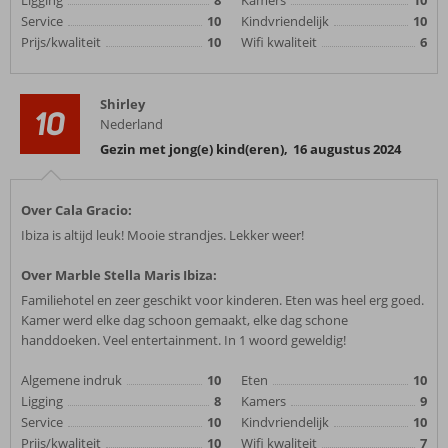
Ligging
8
Kamers
10
Service
10
Kindvriendelijk
10
Prijs/kwaliteit
10
Wifi kwaliteit
6
Shirley
10
Nederland
Gezin met jong(e) kind(eren)
,
16 augustus 2024
Over Cala Gracio:
Ibiza is altijd leuk! Mooie strandjes. Lekker weer!
Over Marble Stella Maris Ibiza:
Familiehotel en zeer geschikt voor kinderen. Eten was heel erg goed.
Kamer werd elke dag schoon gemaakt, elke dag schone
handdoeken. Veel entertainment. In 1 woord geweldig!
Algemene indruk
10
Eten
10
Ligging
8
Kamers
9
Service
10
Kindvriendelijk
10
Prijs/kwaliteit
10
Wifi kwaliteit
7