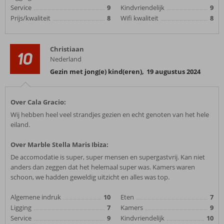
Service
9
Kindvriendelijk
9
Prijs/kwaliteit
8
Wifi kwaliteit
8
Christiaan
10
Nederland
Gezin met jong(e) kind(eren)
,
19 augustus 2024
Over Cala Gracio:
Wij hebben heel veel strandjes gezien en echt genoten van het hele
eiland.
Over Marble Stella Maris Ibiza:
De accomodatie is super, super mensen en supergastvrij. Kan niet
anders dan zeggen dat het helemaal super was. Kamers waren
schoon, we hadden geweldig uitzicht en alles was top.
Algemene indruk
10
Eten
7
Ligging
7
Kamers
9
Service
9
Kindvriendelijk
10