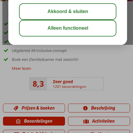
02:45
00:40
aug 29°
C
delen
bewaar
Op loopafstand van 2 prachtige zandstranden
Rustig gelegen
Ontworpen naar wensen van de klant
Uitgebreid All Inclusive concept
Boek een (familie)kamer met zeezicht!
Meer lezen
8,3
Zeer goed
1201 beoordelingen
Prijzen & boeken
Beschrijving
Beoordelingen
Activiteiten