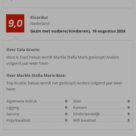
Ricardus
9,0
Nederland
Gezin met oud(ere) kind(eren)
,
16 augustus 2024
Over Cala Gracio:
Ibiza is Top!! helaas wordt Marble Stella Maris gesloopt! Anders
volgend jaar weer heen
Over Marble Stella Maris Ibiza:
Top locatie, helaas wordt het gesloopt! Anders volgend jaar weer
heen
Algemene indruk
9
Eten
9
Ligging
9
Kamers
9
Service
9
Kindvriendelijk
9
Prijs/kwaliteit
9
Wifi kwaliteit
5