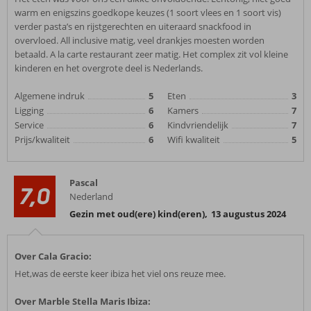
warm en enigszins goedkope keuzes (1 soort vlees en 1 soort vis)
verder pasta’s en rijstgerechten en uiteraard snackfood in
overvloed. All inclusive matig, veel drankjes moesten worden
betaald. A la carte restaurant zeer matig. Het complex zit vol kleine
kinderen en het overgrote deel is Nederlands.
Algemene indruk
5
Eten
3
Ligging
6
Kamers
7
Service
6
Kindvriendelijk
7
Prijs/kwaliteit
6
Wifi kwaliteit
5
Pascal
7,0
Nederland
Gezin met oud(ere) kind(eren)
,
13 augustus 2024
Over Cala Gracio:
Het,was de eerste keer ibiza het viel ons reuze mee.
Over Marble Stella Maris Ibiza: