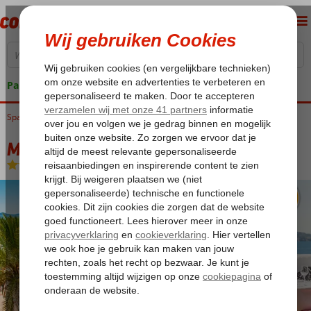
Pakketgarantie
Spanje
Home
Balearen
Ibiza
Cala Gracio
Marble Stella Maris Ibiza
Marble Stella Maris Ibiza
All Inclusive
-
Hotel