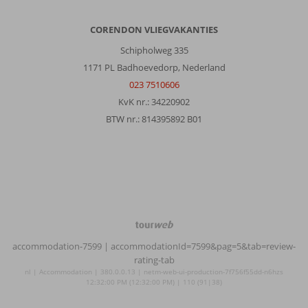
CORENDON VLIEGVAKANTIES
Schipholweg 335
1171 PL Badhoevedorp, Nederland
023 7510606
KvK nr.: 34220902
BTW nr.: 814395892 B01
TourWeb
©
accommodation-7599
| accommodationId=7599&pag=5&tab=review-
NetMatch
rating-tab
nl | Accommodation | 380.0.0.13 | netm-web-ui-production-7f756f55dd-n6hzs
12:32:00 PM (12:32:00 PM) | 110 (91|38)