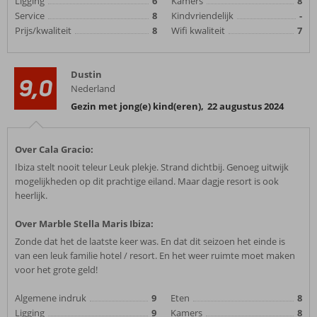
Ligging
6
Kamers
8
Service
8
Kindvriendelijk
-
Prijs/kwaliteit
8
Wifi kwaliteit
7
Dustin
9,0
Nederland
Gezin met jong(e) kind(eren)
,
22 augustus 2024
Over Cala Gracio:
Ibiza stelt nooit teleur Leuk plekje. Strand dichtbij. Genoeg uitwijk
mogelijkheden op dit prachtige eiland. Maar dagje resort is ook
heerlijk.
Over Marble Stella Maris Ibiza:
Zonde dat het de laatste keer was. En dat dit seizoen het einde is
van een leuk familie hotel / resort. En het weer ruimte moet maken
voor het grote geld!
Algemene indruk
9
Eten
8
Ligging
9
Kamers
8