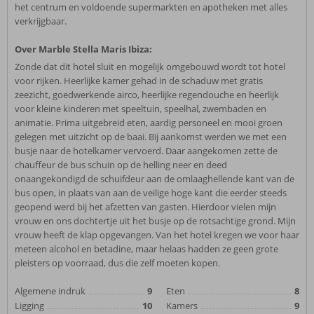
het centrum en voldoende supermarkten en apotheken met alles
verkrijgbaar.
Over Marble Stella Maris Ibiza:
Zonde dat dit hotel sluit en mogelijk omgebouwd wordt tot hotel
voor rijken. Heerlijke kamer gehad in de schaduw met gratis
zeezicht, goedwerkende airco, heerlijke regendouche en heerlijk
voor kleine kinderen met speeltuin, speelhal, zwembaden en
animatie. Prima uitgebreid eten, aardig personeel en mooi groen
gelegen met uitzicht op de baai. Bij aankomst werden we met een
busje naar de hotelkamer vervoerd. Daar aangekomen zette de
chauffeur de bus schuin op de helling neer en deed
onaangekondigd de schuifdeur aan de omlaaghellende kant van de
bus open, in plaats van aan de veilige hoge kant die eerder steeds
geopend werd bij het afzetten van gasten. Hierdoor vielen mijn
vrouw en ons dochtertje uit het busje op de rotsachtige grond. Mijn
vrouw heeft de klap opgevangen. Van het hotel kregen we voor haar
meteen alcohol en betadine, maar helaas hadden ze geen grote
pleisters op voorraad, dus die zelf moeten kopen.
Algemene indruk
9
Eten
8
Ligging
10
Kamers
9