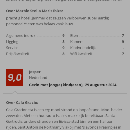
Over Marble Stella Maris Ibiza:
prachtig hotel .jammer dat ze gaan verbouwen super aardig
personeel.!!! eten was helaas vaak lauw
Algemene indruk
9
Eten
7
Ligging
8
Kamers
9
Service
9
Kindvriendelijk
-
Prijs/kwaliteit
8
Wifi kwaliteit
7
Jesper
9,0
Nederland
Gezin met jong(e) kind(eren)
,
29 augustus 2024
Over Cala Gracio:
Cala Gracioneta is een erg mooi strand op loopafstand. Mooi helder
zeewater. Met een huurauto is alles makkelijk bereikbaar. Santa
Gertrudis, andere stranden en Eivissa-stad binnen een halfuur
rijden. Sant Antoni de Portmany vlakbij met 's avonds kraampjes in