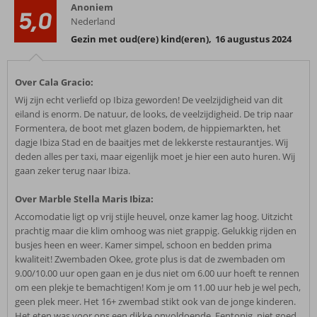
Anoniem
5,0
Nederland
Gezin met oud(ere) kind(eren)
,
16 augustus 2024
Over Cala Gracio:
Wij zijn echt verliefd op Ibiza geworden! De veelzijdigheid van dit
eiland is enorm. De natuur, de looks, de veelzijdigheid. De trip naar
Formentera, de boot met glazen bodem, de hippiemarkten, het
dagje Ibiza Stad en de baaitjes met de lekkerste restaurantjes. Wij
deden alles per taxi, maar eigenlijk moet je hier een auto huren. Wij
gaan zeker terug naar Ibiza.
Over Marble Stella Maris Ibiza:
Accomodatie ligt op vrij stijle heuvel, onze kamer lag hoog. Uitzicht
prachtig maar die klim omhoog was niet grappig. Gelukkig rijden en
busjes heen en weer. Kamer simpel, schoon en bedden prima
kwaliteit! Zwembaden Okee, grote plus is dat de zwembaden om
9.00/10.00 uur open gaan en je dus niet om 6.00 uur hoeft te rennen
om een plekje te bemachtigen! Kom je om 11.00 uur heb je wel pech,
geen plek meer. Het 16+ zwembad stikt ook van de jonge kinderen.
Het eten was voor ons een dikke onvoldoende. Eentonig, niet goed