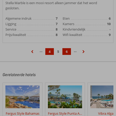
Stella Marble is een mooi resort alleen jammer dat het word
gesloten.
Algemene indruk
7
Eten
6
Ligging
7
Kamers
10
Service
8
Kindvriendelijk
-
Prijs/kwaliteit
8
Wifi kwaliteit
9
…
…
4
5
6
‹
›
Gerelateerde hotels
Fergus Style Bahamas
Fergus Style Punta Arabi
Vibra Algar