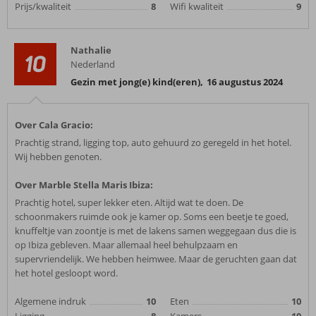
Prijs/kwaliteit
8
Wifi kwaliteit
9
Nathalie
10
Nederland
Gezin met jong(e) kind(eren)
,
16 augustus 2024
Over Cala Gracio:
Prachtig strand, ligging top, auto gehuurd zo geregeld in het hotel.
Wij hebben genoten.
Over Marble Stella Maris Ibiza:
Prachtig hotel, super lekker eten. Altijd wat te doen. De
schoonmakers ruimde ook je kamer op. Soms een beetje te goed,
knuffeltje van zoontje is met de lakens samen weggegaan dus die is
op Ibiza gebleven. Maar allemaal heel behulpzaam en
supervriendelijk. We hebben heimwee. Maar de geruchten gaan dat
het hotel gesloopt word.
Algemene indruk
10
Eten
10