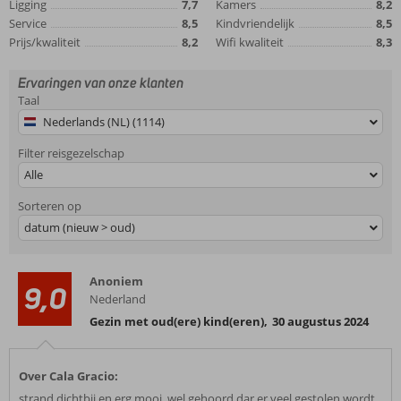
Ligging
7,7
Kamers
8,2
Service
8,5
Kindvriendelijk
8,5
Prijs/kwaliteit
8,2
Wifi kwaliteit
8,3
Ervaringen van onze klanten
Taal
Nederlands (NL) (1114)
Filter reisgezelschap
Alle
Sorteren op
datum (nieuw > oud)
Anoniem
9,0
Nederland
Gezin met oud(ere) kind(eren)
,
30 augustus 2024
Over Cala Gracio:
strand dichtbij en erg mooi..wel gehoord dar er veel gestolen wordt