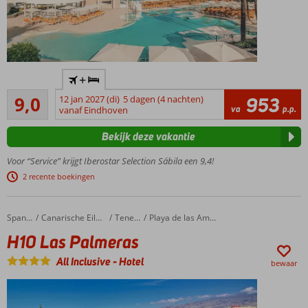
Only
+
Adult:
Uitstekend
min.
9,0
12 jan 2027 (di)
5 dagen (4 nachten)
953
65
va
p.p.
leeftijd
vanaf Eindhoven
beoordelingen
16 jaar
Bekijk deze vakantie
Stijlvol
hotel nabij
Voor “Service” krijgt Iberostar Selection Sábila een 9,4!
het
2 recente boekingen
zandstrand
Tip van
Cor:
H10 Las Palmeras
Home
Spanje
Canarische Eilanden
Tenerife
Playa de las Americas
Prestige
H10 Las Palmeras
kamers
en
All Inclusive
-
Hotel
bewaar
suites
Ontbijt,
Halfpension