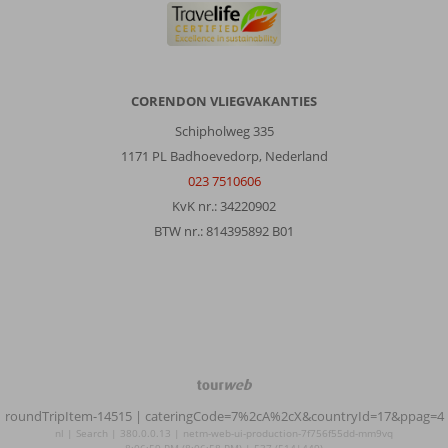
CORENDON VLIEGVAKANTIES
Schipholweg 335
1171 PL Badhoevedorp, Nederland
023 7510606
KvK nr.: 34220902
BTW nr.: 814395892 B01
TourWeb
©
roundTripItem-14515
| cateringCode=7%2cA%2cX&countryId=17&ppag=4
NetMatch
nl | Search | 380.0.0.13 | netm-web-ui-production-7f756f55dd-mm9vq
8:06:59 PM (8:06:58 PM) | 537 (514|449)