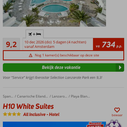
Premium
+
selection
Uitstekend
alert!
9,2
10 dec 2026 (do)
5 dagen (4 nachten)
734
95
va
p.p.
vanaf Amsterdam
Kindvriendelijk
beoordelingen
wit
Nog 1 kamer(s) beschikbaar op deze site
zandstrand
vlakbij
Bekijk deze vakantie
Verwen
Voor “Service” krijgt Iberostar Selection Lanzarote Park een 9,3!
jezelf
met
Star
Prestige
H10 White Suites
Home
Spanje
Canarische Eilanden
Lanzarote
Playa Blanca
Ook o.b.v.
H10 White Suites
halfpension
of All
All Inclusive
-
Hotel
bewaar
Inclusive
Star Camp