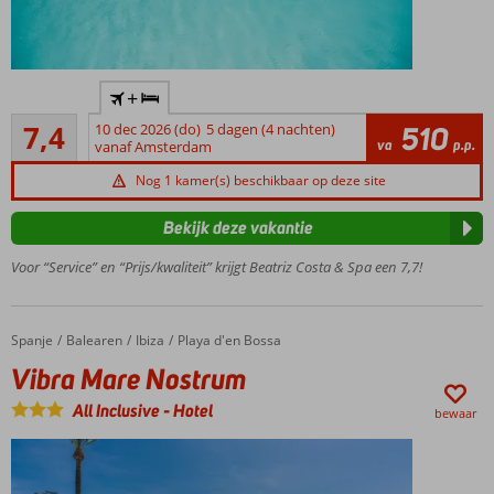
Heerlijk
+
rustig
Voldoende/goed
gelegen
7,4
10 dec 2026 (do)
5 dagen (4 nachten)
510
143
va
p.p.
vanaf Amsterdam
Ruim opgezet
beoordelingen
complex; ca. 2.000
Nog 1 kamer(s) beschikbaar op deze site
m2 aan
buitenzwembaden
Bekijk deze vakantie
Junior
Voor “Service” en “Prijs/kwaliteit” krijgt Beatriz Costa & Spa een 7,7!
suites
met 2
aparte
ruimtes
Spanje
Vibra Mare Nostrum
Home
Balearen
Ibiza
Playa d'en Bossa
Het Spa
Vibra Mare Nostrum
center is
een
All Inclusive
-
Hotel
bewaar
aanrader
Ook
o.b.v. All