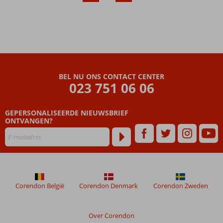
Ruime
suites
voorzien
van alle
comfort
All
Inclusive
ook
BEL NU ONS CONTACT CENTER
mogelijk
023 751 06 06
Accommodatie met een
GSTC erkend
GEPERSONALISEERDE NIEUWSBRIEF
duurzaamheidscertificaat
ONTVANGEN?
Corendon België
Corendon Denmark
Corendon Zweden
Over Corendon