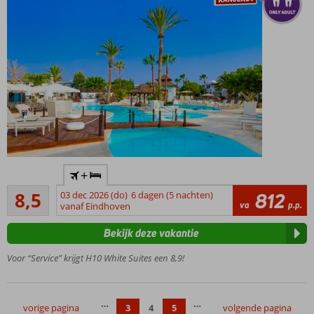
voor de
kids, SPA
Sensations
voor jou
Kleinschalig
+
Only Adult
Aanrader
boutique
8,5
03 dec 2026 (do)
6 dagen (5 nachten)
812
124
va
p.p.
hotel
vanaf Eindhoven
beoordelingen
Minimum
Bekijk deze vakantie
leeftijd 18
jaar
Voor “Service” krijgt H10 White Suites een 8,9!
Het strand
op
loopafstand
…
…
vorige pagina
3
4
5
volgende pagina