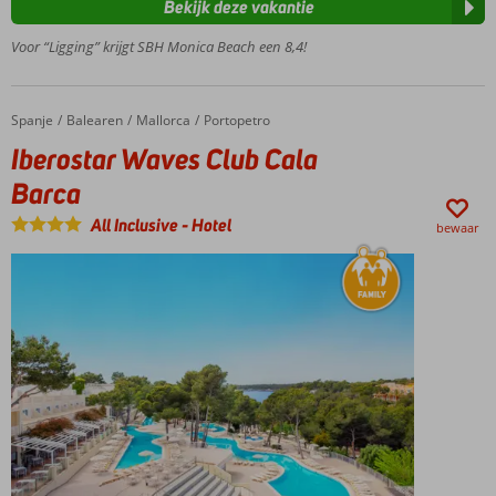
Bekijk deze vakantie
Costa
Calma
Voor “Ligging” krijgt SBH Monica Beach een 8,4!
op ca.
200
meter
Spanje
Iberostar Waves Club Cala Barca
Home
Balearen
Mallorca
Portopetro
Zon, zee,
Iberostar Waves Club Cala
strand en
gezelligheid
Barca
Wat leuk die
All Inclusive
-
Hotel
bewaar
waterglijbanen
All
Inclusive,
zorgeloos
genieten