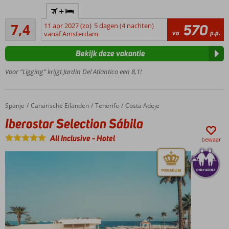
Geliefd
+
complex
Voldoende/goed
in
7,4
11 apr 2027 (zo)
5 dagen (4 nachten)
570
148
va
p.p.
levendige
vanaf Amsterdam
beoordelingen
omgeving
Bekijk deze vakantie
Zandstrand
op
Voor “Ligging” krijgt Jardin Del Atlantico een 8,1!
loopafstand
3
zwembaden
Spanje
Iberostar Selection Sábila
Home
Canarische Eilanden
Tenerife
Costa Adeje
en een
Iberostar Selection Sábila
splash pool
Prima
All Inclusive
-
Hotel
bewaar
reis,
prima
prijs
Ook o.b.v.
ontbijt,
Halfpension
of All
Inclusive