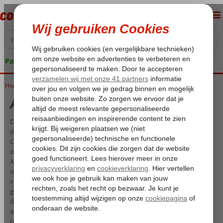
Pakketgarantie
Home
All Inclusive Spanje
All Inclusive Spanje
Ook zo’n zin in een vakantie waarbij niets moet en alles mag? Kies
dan voor een All Inclusive Spanje. Van bloemrijk Mallorca tot zonnige
Costa’s en rust op Fuerteventura tot reuring aan de bruisende
zonnekust. Wat je ook zoekt, in Spanje kun je volop genieten van het
All Inclusive concept. Hoe fijn is het om je tijdens je vakantieverblijf
over te geven aan een compleet vertroetelprogramma in een vier- of
vijfsterrenhotel?! Ook de kinderen genieten volop van deze
goedkope all in vakantie. Naast genieten van alle maaltijden en
drankjes, organiseren de hotels meestal ook een dag- en
avondprogramma. Overdag staan vaak sportieve activiteiten
centraal, terwijl je ’s avonds regelmatig van een show kunt genieten.