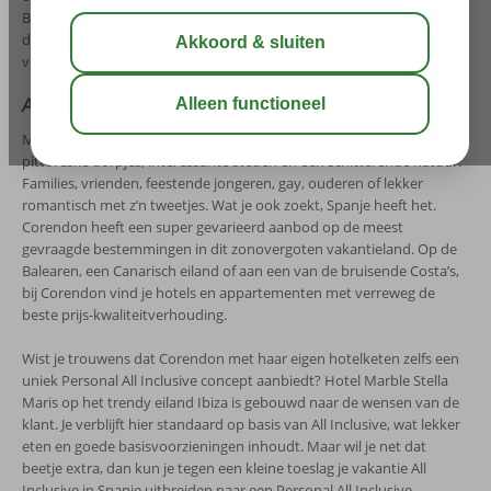
Bijkomend voordeel: je weet precies wat wel en niet is inbegrepen bij
de prijs, zodat je tijdens je All Inclusive vakantie Spanje niet voor
verrassingen komt te staan
All Inclusive vakanties Spanje
Mooie stranden, heerlijk weer en een gezellig nachtleven, maar ook
pittoreske dorpjes, interessante steden en een schitterende natuur.
Families, vrienden, feestende jongeren, gay, ouderen of lekker
romantisch met z’n tweetjes. Wat je ook zoekt, Spanje heeft het.
Corendon heeft een super gevarieerd aanbod op de meest
gevraagde bestemmingen in dit zonovergoten vakantieland. Op de
Balearen, een Canarisch eiland of aan een van de bruisende Costa’s,
bij Corendon vind je hotels en appartementen met verreweg de
beste prijs-kwaliteitverhouding.
Wist je trouwens dat Corendon met haar eigen hotelketen zelfs een
uniek Personal All Inclusive concept aanbiedt? Hotel Marble Stella
Maris op het trendy eiland Ibiza is gebouwd naar de wensen van de
klant. Je verblijft hier standaard op basis van All Inclusive, wat lekker
eten en goede basisvoorzieningen inhoudt. Maar wil je net dat
beetje extra, dan kun je tegen een kleine toeslag je vakantie All
Inclusive in Spanje uitbreiden naar een Personal All Inclusive