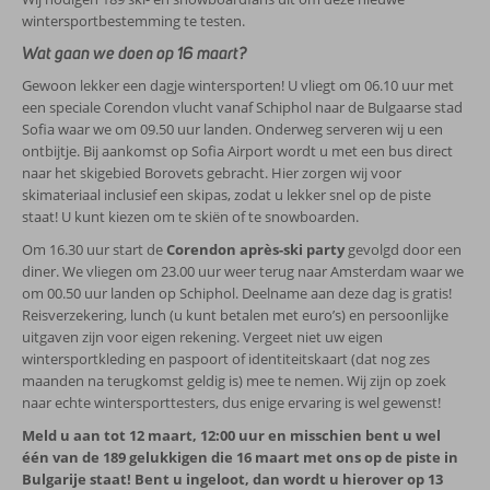
wintersportbestemming te testen.
Wat gaan we doen op 16 maart?
Gewoon lekker een dagje wintersporten! U vliegt om 06.10 uur met
een speciale Corendon vlucht vanaf Schiphol naar de Bulgaarse stad
Sofia waar we om 09.50 uur landen. Onderweg serveren wij u een
ontbijtje. Bij aankomst op Sofia Airport wordt u met een bus direct
naar het skigebied Borovets gebracht. Hier zorgen wij voor
skimateriaal inclusief een skipas, zodat u lekker snel op de piste
staat! U kunt kiezen om te skiën of te snowboarden.
Om 16.30 uur start de
Corendon après-ski party
gevolgd door een
diner. We vliegen om 23.00 uur weer terug naar Amsterdam waar we
om 00.50 uur landen op Schiphol. Deelname aan deze dag is gratis!
Reisverzekering, lunch (u kunt betalen met euro’s) en persoonlijke
uitgaven zijn voor eigen rekening. Vergeet niet uw eigen
wintersportkleding en paspoort of identiteitskaart (dat nog zes
maanden na terugkomst geldig is) mee te nemen. Wij zijn op zoek
naar echte wintersporttesters, dus enige ervaring is wel gewenst!
Meld u aan tot 12 maart, 12:00 uur en misschien bent u wel
één van de 189 gelukkigen die 16 maart met ons op de piste in
Bulgarije staat! Bent u ingeloot, dan wordt u hierover op 13