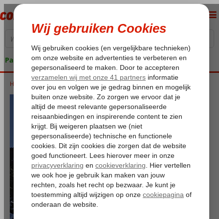
Pakketgarantie
Home
Proefskiërs gezocht!