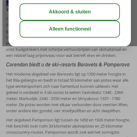
Wintersport in Bulgarije
Corendon heeft weer een nieuwe retro-bestemming voor u
(her)ontdekt. Vanaf seizoen 2015-2016 kunnen skiliefhebbers
genieten van 2 hotspot wintersportbestemmingen in Bulgarije.
Uiteraard bieden wij dit aan tegen supervoordelige prijzen! Voor u is
er extra voordeel, want Bulgarije is ook ter plaatse een waar feest
voor budgetskiërs met scherpe verhuurprijzen van skimateriaal en
een relatief laag prijsniveau voor wat betreft eten en drinken.
Corendon biedt u de ski-resorts Borovets & Pamporovo
Het moderne skigebied van Borovets ligt op 1350 meter hoogte in
het Rila-gebergte en biedt in totaal 50 kilometer aan pistes waar alle
type wintersporters zich naar hartenlust kunnen uitleven. Het
gebied is verdeeld in 3 ski-zones te weten Yastrebetz: 1340 - 2369
meter, Markudjik: 2340 - 2550 meter en Sitnyakovo: 1337 - 1780
meter. De pistes worden met elkaar verbonden door veertien liften,
onder andere één gondel, vier stoeltjesliften en acht sleepliften.
Het skigebied Pamporovo ligt tussen de 1450 en 1926 meter hoogte.
Het beschikt over ruim 30 kilometer alpinepistes en 25 kilometer
crosscountry-routes. Pamporovo wordt ook wel het zonnigste