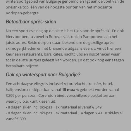
wintersportgebied van Bulgarije genoemd en ligt aan de voet van de
Snejanka top, één van de hoogste punten van het imposante
Rodopen-gebergte.
Betaalbaar après-skiën
Na een sportieve dag op de piste is het tijd voor de après-ski. En ook
hiervoor bent u zowel in Borovets als ook in Pamporovo aan het
juiste adres. Beide dorpen staan bekend om de gezellige après-
skimogelijkheden en het bruisende uitgaansleven. U vindt hier een
keur aan restaurants, bars, cafés, nachtclubs en discotheken waar
tot in de late uurtjes gefeest kan worden. En dat ook nog eens tegen
betaalbare prijzen!
Ook op wintersport naar Bulgarije?
Een achtdaagse vliegreis inclusief retourvlucht, transfer, hotel,
halfpension en skipas kan vanaf
15 maart
geboekt worden vanaf
€299 per persoon. Corendon biedt verschillende pakketten aan
waarbij u o.a. kunt kiezen uit:
- 8 dagen skiën incl. ski-pas + skimateriaal al vanaf € 349
- 8 dagen skiën incl. ski-pas + skimateriaal + 4 dagen x 4 uur ski-les al
vanaf € 399