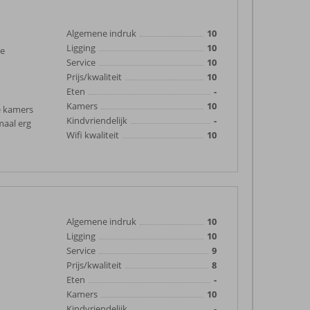
Algemene indruk
10
Ligging
10
ge
Service
10
Prijs/kwaliteit
10
Eten
-
Kamers
10
ge kamers
Kindvriendelijk
-
maal erg
Wifi kwaliteit
10
Algemene indruk
10
Ligging
10
Service
9
Prijs/kwaliteit
8
Eten
-
Kamers
10
Kindvriendelijk
-