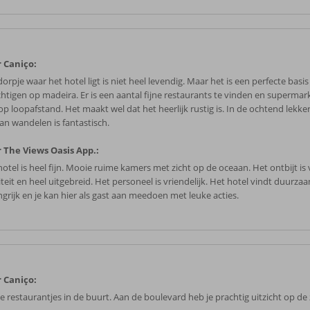
 Caniço:
orpje waar het hotel ligt is niet heel levendig. Maar het is een perfecte basis
chtigen op madeira. Er is een aantal fijne restaurants te vinden en supermark
op loopafstand. Het maakt wel dat het heerlijk rustig is. In de ochtend lekke
an wandelen is fantastisch.
 The Views Oasis App.:
hotel is heel fijn. Mooie ruime kamers met zicht op de oceaan. Het ontbijt i
iteit en heel uitgebreid. Het personeel is vriendelijk. Het hotel vindt duurz
ngrijk en je kan hier als gast aan meedoen met leuke acties.
 Caniço:
e restaurantjes in de buurt. Aan de boulevard heb je prachtig uitzicht op de 