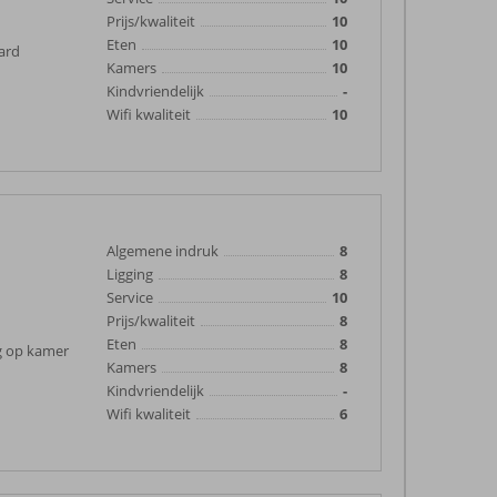
Prijs/kwaliteit
10
Eten
10
vard
Kamers
10
Kindvriendelijk
-
Wifi kwaliteit
10
Algemene indruk
8
Ligging
8
Service
10
Prijs/kwaliteit
8
Eten
8
ag op kamer
Kamers
8
Kindvriendelijk
-
Wifi kwaliteit
6