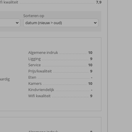
fi kwaliteit
7,9
Sorteren op
datum (nieuw > oud)
Algemene indruk
10
Ligging
9
Service
10
Prijs/kwaliteit
9
Eten
-
aardig
Kamers
10
Kindvriendelijk
-
Wifi kwaliteit
9