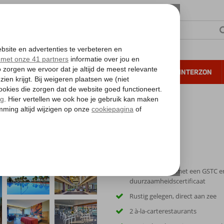
NTIE
VERRE REIZEN
ALL INCLUSIVE
WINTERZON
 annuleren*
Accommodatie met een GSTC e
duurzaamheidscertificaat
Rustig gelegen, direct aan zee
2 à-la-carterestaurants