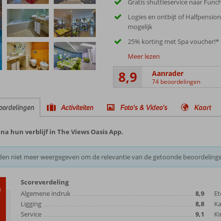
Gratis shuttleservice naar Func
Logies en ontbijt of Halfpensio
mogelijk
25% korting met Spa voucher!*
Meer lezen
8,9
Aanrader
74 beoordelingen
oordelingen
Activiteiten
Foto's & Video's
Kaart
a hun verblijf in The Views Oasis App.
den niet meer weergegeven om de relevantie van de getoonde beoordeling
Scoreverdeling
9
Algemene indruk
8,9
Et
Ligging
8,8
K
Service
9,1
Ki