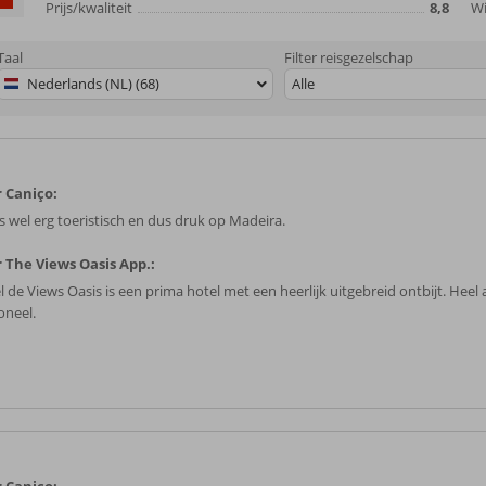
Prijs/kwaliteit
8,8
Wi
Taal
Filter reisgezelschap
Nederlands (NL) (68)
Alle
 Caniço:
is wel erg toeristisch en dus druk op Madeira.
 The Views Oasis App.:
 de Views Oasis is een prima hotel met een heerlijk uitgebreid ontbijt. Heel 
oneel.