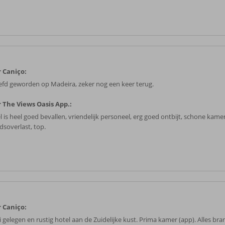
 Caniço:
iefd geworden op Madeira, zeker nog een keer terug.
 The Views Oasis App.:
l is heel goed bevallen, vriendelijk personeel, erg goed ontbijt, schone kame
dsoverlast, top.
 Caniço:
 gelegen en rustig hotel aan de Zuidelijke kust. Prima kamer (app). Alles br