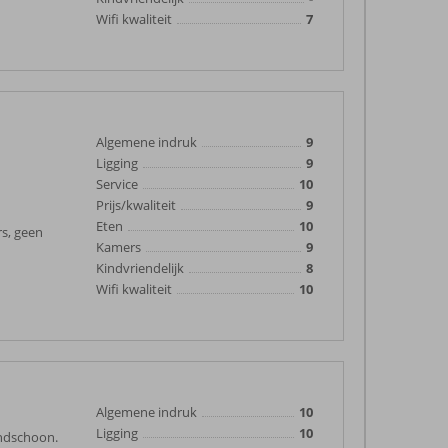
Wifi kwaliteit
7
Algemene indruk
9
Ligging
9
Service
10
Prijs/kwaliteit
9
Eten
10
rs, geen
Kamers
9
Kindvriendelijk
8
Wifi kwaliteit
10
Algemene indruk
10
Ligging
10
andschoon.