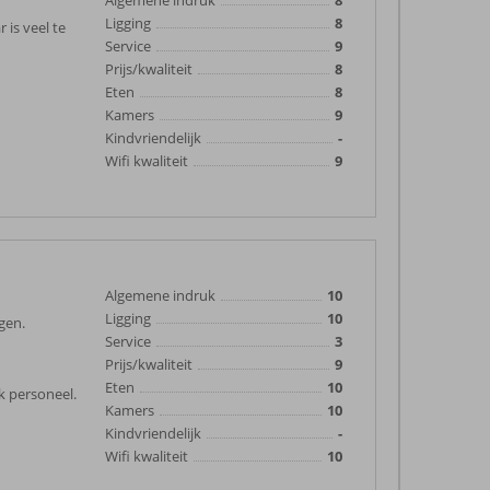
Algemene indruk
8
Ligging
8
 is veel te
Service
9
Prijs/kwaliteit
8
Eten
8
Kamers
9
Kindvriendelijk
-
Wifi kwaliteit
9
Algemene indruk
10
Ligging
10
gen.
Service
3
Prijs/kwaliteit
9
Eten
10
k personeel.
Kamers
10
Kindvriendelijk
-
Wifi kwaliteit
10