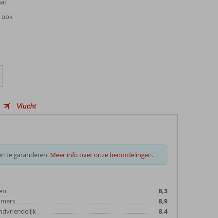
hal
n ook
Vlucht
en te garanderen.
Meer info over onze beoordelingen.
en
8,3
amers
8,9
ndvriendelijk
8,4