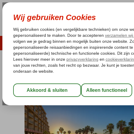
LAST MINUTE
ZOMER 2026
ZONVAKA
Pakketgarantie
Laagsteprijsgarantie*
Gratis
Portugal
Home
Madeira
Caniço
The Views Oasis App.
The Views Oasis App.
Logies
-
Appartement