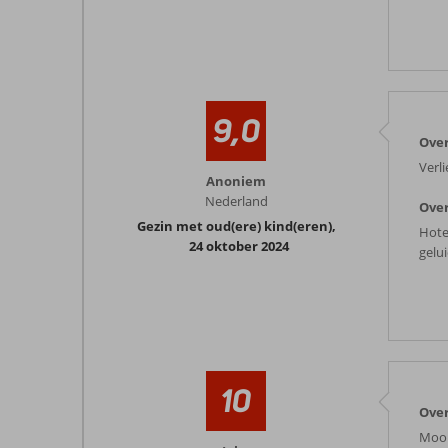
9,0
Over
Verl
Anoniem
Nederland
Over
Gezin met oud(ere) kind(eren)
,
Hote
24 oktober 2024
gelui
10
Over
Mooi