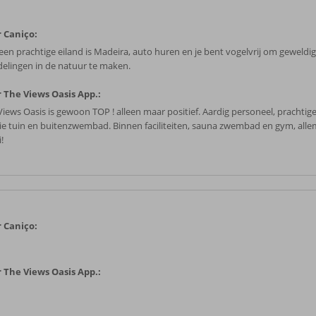
 Caniço:
een prachtige eiland is Madeira, auto huren en je bent vogelvrij om geweldi
elingen in de natuur te maken.
 The Views Oasis App.:
Views Oasis is gewoon TOP ! alleen maar positief. Aardig personeel, prachti
e tuin en buitenzwembad. Binnen faciliteiten, sauna zwembad en gym, alle
!
 Caniço:
 The Views Oasis App.: