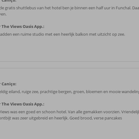
 Caniço:
e gratis shuttlebus van het hotel ben je binnen een half uur in Funchal. Daar
ven.
 The Views Oasis App.:
hadden een ruime studio met een heerlijk balkon met uitzicht op zee.
 Caniço:
ldig eiland, ruige zee, prachtige bergen, groen, bloemen en mooie wandelin
 The Views Oasis App.:
Views was een goed en schoon hotel. Van alle gemakken voorzien. Vriendelij
ontbijt was zeer uitgebreid en heerlijk. Goed brood, verse pancakes