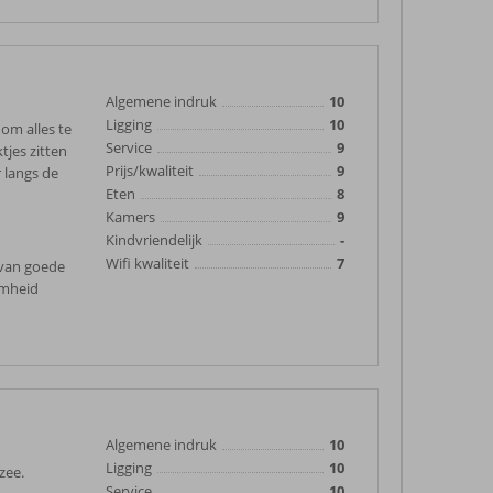
Algemene indruk
10
Ligging
10
 om alles te
Service
9
tjes zitten
Prijs/kwaliteit
9
r langs de
Eten
8
Kamers
9
Kindvriendelijk
-
Wifi kwaliteit
7
s van goede
aamheid
Algemene indruk
10
Ligging
10
zee.
Service
10