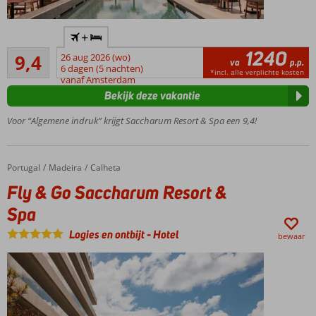
Super-
+
de-
1240
Uitstekend
luxe
9,4
26 aug 2026 (wo)
va
p.p.
247
resort
6 dagen (5 nachten)
*incl. alle verplichte kosten
beoordelingen
vanaf Amsterdam
Unieke
Bekijk deze vakantie
ligging vlak
bij het
Voor “Algemene indruk” krijgt Saccharum Resort & Spa een 9,4!
zandstrand
Optimaal
genieten
Portugal
Fly & Go Saccharum Resort & Spa
Home
Madeira
Calheta
in de spa
Fly & Go Saccharum Resort &
Infinity
zwembad
Spa
met
Logies en ontbijt
-
Hotel
prachtig
bewaar
uitzicht
op zee
Halfpension
of
Volpension