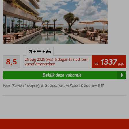
ook
mogelijk
Inclusief
+
+
huurauto
Aanrader
8,5
26 aug 2026 (wo)
6 dagen (5 nachten)
1337
Unieke
4
va
p.p.
vanaf Amsterdam
ligging vlak
beoordelingen
bij het
Bekijk deze vakantie
zandstrand
Optimaal
Voor “Kamers” krijgt Fly & Go Saccharum Resort & Spa een 8,8!
genieten
in de Spa
Infinity
zwembad
met
prachtig
uitzicht