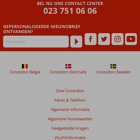
op zee
BEL NU ONS CONTACT CENTER
023 751 06 06
Halfpension
of
Volpension
GEPERSONALISEERDE NIEUWSBRIEF
ook
ONTVANGEN?
mogelijk
Corendon België
Corendon Denmark
Corendon Zweden
Over Corendon
Adres & Telefoon
Algemene Informatie
Algemene Voorwaarden
Veelgestelde Vragen
Vluchtinformatie