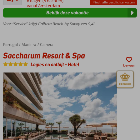
6 dagen (5 nachten)
Direct
*incl. alle verplichte kosten
beoordelingen
vanaf Amsterdam
aan
Bekijk deze vakantie
het
strand
Voor “Service” krijgt Calheta Beach by Savoy een 9,4!
Animatie
voor
jong en
Portugal
Saccharum Resort & Spa
Home
Madeira
Calheta
oud
Saccharum Resort & Spa
Meerdere
zwembaden
Logies en ontbijt
-
Hotel
bewaar
Genieten
o.b.v. All
Inclusive