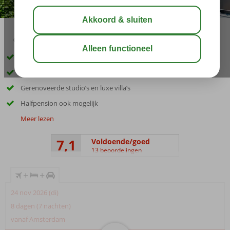
04:00
aug 23°
C
delen
bewaar
Inclusief huurauto
Prachtig gelegen aan de noordkust
Gerenoveerde studio’s en luxe villa’s
Halfpension ook mogelijk
Meer lezen
7,1
Voldoende/goed
13 beoordelingen
+
+
24 nov 2026 (di)
8 dagen (7 nachten)
vanaf Amsterdam