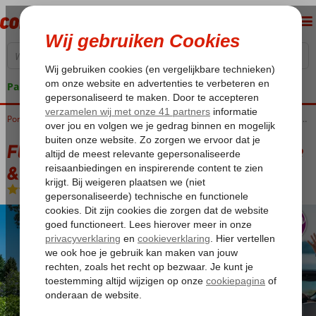
Pakketgarantie
Home
Portugal
Madeira
Arco de Sao Jorge
Fly & Go Pestana Quinta do Arco Nature & Rose Garden Resort
Fly & Go Pestana Quinta do Arco Nature
& Rose Garden Resort
Logies en ontbijt
-
Hotel