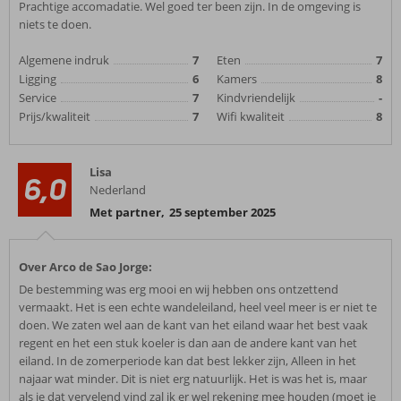
Prachtige accomadatie. Wel goed ter been zijn. In de omgeving is
niets te doen.
Algemene indruk
7
Eten
7
Ligging
6
Kamers
8
Service
7
Kindvriendelijk
-
Prijs/kwaliteit
7
Wifi kwaliteit
8
Lisa
6,0
Nederland
Met partner
,
25 september 2025
Over Arco de Sao Jorge:
De bestemming was erg mooi en wij hebben ons ontzettend
vermaakt. Het is een echte wandeleiland, heel veel meer is er niet te
doen. We zaten wel aan de kant van het eiland waar het best vaak
regent en het een stuk koeler is dan aan de andere kant van het
eiland. In de zomerperiode kan dat best lekker zijn, Alleen in het
najaar wat minder. Dit is niet erg natuurlijk. Het is was het is, maar
als je dat vervelend vind zal ik er wel rekening mee houden (moet je