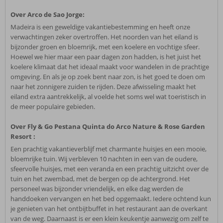
Over Arco de Sao Jorge:
Madeira is een geweldige vakantiebestemming en heeft onze
verwachtingen zeker overtroffen. Het noorden van het eiland is
bijzonder groen en bloemrijk, met een koelere en vochtige sfeer.
Hoewel we hier maar een paar dagen zon hadden, is het juist het
koelere klimaat dat het ideaal maakt voor wandelen in de prachtige
omgeving. En als je op zoek bent naar zon, is het goed te doen om
naar het zonnigere zuiden te rijden. Deze afwisseling maakt het
eiland extra aantrekkelijk, al voelde het soms wel wat toeristisch in
de meer populaire gebieden.
Over Fly & Go Pestana Quinta do Arco Nature & Rose Garden
Resort :
Een prachtig vakantieverblijf met charmante huisjes en een mooie,
bloemrijke tuin. Wij verbleven 10 nachten in een van de oudere,
sfeervolle huisjes, met een veranda en een prachtig uitzicht over de
tuin en het zwembad, met de bergen op de achtergrond. Het
personeel was bijzonder vriendelijk, en elke dag werden de
handdoeken vervangen en het bed opgemaakt. Iedere ochtend kun
je genieten van het ontbijtbuffet in het restaurant aan de overkant
van de weg. Daarnaast is er een klein keukentje aanwezig om zelf te