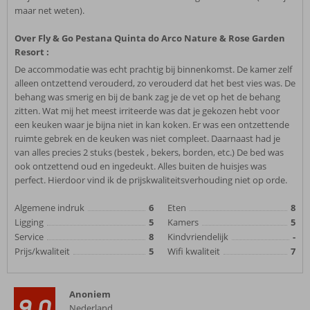
maar net weten).
Over Fly & Go Pestana Quinta do Arco Nature & Rose Garden
Resort :
De accommodatie was echt prachtig bij binnenkomst. De kamer zelf
alleen ontzettend verouderd, zo verouderd dat het best vies was. De
behang was smerig en bij de bank zag je de vet op het de behang
zitten. Wat mij het meest irriteerde was dat je gekozen hebt voor
een keuken waar je bijna niet in kan koken. Er was een ontzettende
ruimte gebrek en de keuken was niet compleet. Daarnaast had je
van alles precies 2 stuks (bestek , bekers, borden, etc.) De bed was
ook ontzettend oud en ingedeukt. Alles buiten de huisjes was
perfect. Hierdoor vind ik de prijskwaliteitsverhouding niet op orde.
Algemene indruk
6
Eten
8
Ligging
5
Kamers
5
Service
8
Kindvriendelijk
-
Prijs/kwaliteit
5
Wifi kwaliteit
7
Anoniem
9,0
Nederland