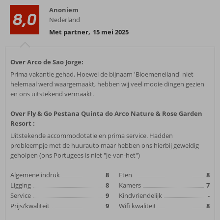
Anoniem
8,0
Nederland
Met partner
,
15 mei 2025
Over Arco de Sao Jorge:
Prima vakantie gehad, Hoewel de bijnaam 'Bloemeneiland' niet
helemaal werd waargemaakt, hebben wij veel mooie dingen gezien
en ons uitstekend vermaakt.
Over Fly & Go Pestana Quinta do Arco Nature & Rose Garden
Resort :
Uitstekende accommodotatie en prima service. Hadden
probleempje met de huurauto maar hebben ons hierbij geweldig
geholpen (ons Portugees is niet "je-van-het")
Algemene indruk
8
Eten
8
Ligging
8
Kamers
7
Service
9
Kindvriendelijk
-
Prijs/kwaliteit
9
Wifi kwaliteit
8