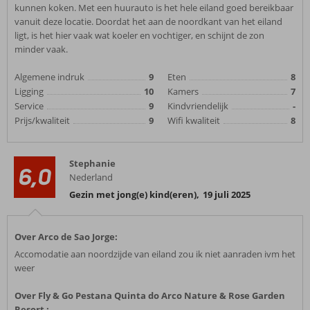
kunnen koken. Met een huurauto is het hele eiland goed bereikbaar
vanuit deze locatie. Doordat het aan de noordkant van het eiland
ligt, is het hier vaak wat koeler en vochtiger, en schijnt de zon
minder vaak.
Algemene indruk
9
Eten
8
Ligging
10
Kamers
7
Service
9
Kindvriendelijk
-
Prijs/kwaliteit
9
Wifi kwaliteit
8
Stephanie
6,0
Nederland
Gezin met jong(e) kind(eren)
,
19 juli 2025
Over Arco de Sao Jorge:
Accomodatie aan noordzijde van eiland zou ik niet aanraden ivm het
weer
Over Fly & Go Pestana Quinta do Arco Nature & Rose Garden
Resort :