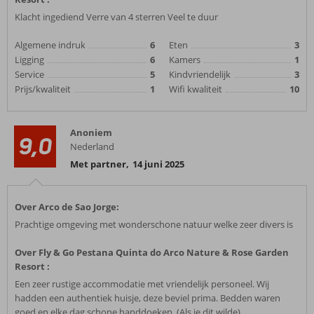
Klacht ingediend Verre van 4 sterren Veel te duur
Algemene indruk
6
Eten
3
Ligging
6
Kamers
1
Service
5
Kindvriendelijk
3
Prijs/kwaliteit
1
Wifi kwaliteit
10
Anoniem
9,0
Nederland
Met partner
,
14 juni 2025
Over Arco de Sao Jorge:
Prachtige omgeving met wonderschone natuur welke zeer divers is
Over Fly & Go Pestana Quinta do Arco Nature & Rose Garden
Resort :
Een zeer rustige accommodatie met vriendelijk personeel. Wij
hadden een authentiek huisje, deze beviel prima. Bedden waren
goed en elke dag schone handdoeken. (Als je dit wilde).