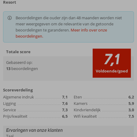
Resort
Beoordelingen die ouder zijn dan 48 maanden worden niet
meer weergegeven om de relevantie van de getoonde
beoordelingen te garanderen.
Meer info over onze
beoordelingen.
Totale score
7,1
Gebaseerd op:
13
beoordelingen
Voldoende/goed
Scoreverdeling
Algemene indruk
7,1
Eten
6,2
Ligging
7,6
Kamers
5,9
Service
7,3
Kindvriendelijk
3,0
Prijs/kwaliteit
6,5
Wifi kwaliteit
7,5
Ervaringen van onze klanten
Taal