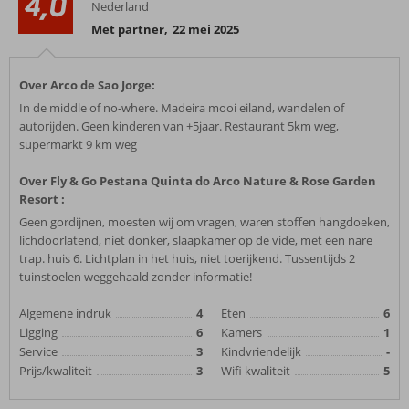
4,0
Nederland
Met partner
,
22 mei 2025
Over Arco de Sao Jorge:
In de middle of no-where. Madeira mooi eiland, wandelen of
autorijden. Geen kinderen van +5jaar. Restaurant 5km weg,
supermarkt 9 km weg
Over Fly & Go Pestana Quinta do Arco Nature & Rose Garden
Resort :
Geen gordijnen, moesten wij om vragen, waren stoffen hangdoeken,
lichdoorlatend, niet donker, slaapkamer op de vide, met een nare
trap. huis 6. Lichtplan in het huis, niet toerijkend. Tussentijds 2
tuinstoelen weggehaald zonder informatie!
Algemene indruk
4
Eten
6
Ligging
6
Kamers
1
Service
3
Kindvriendelijk
-
Prijs/kwaliteit
3
Wifi kwaliteit
5