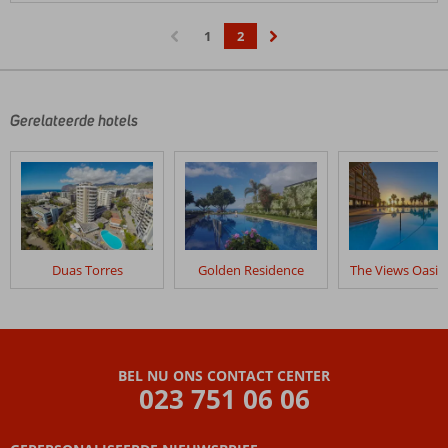
1
2
‹
›
Gerelateerde hotels
Duas Torres
Golden Residence
The Views Oasis
BEL NU ONS CONTACT CENTER
023 751 06 06