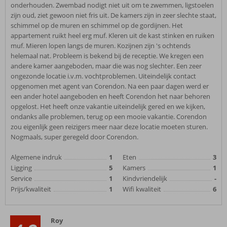
onderhouden. Zwembad nodigt niet uit om te zwemmen, ligstoelen
zijn oud, ziet gewoon niet fris uit. De kamers zijn in zeer slechte staat,
schimmel op de muren en schimmel op de gordijnen. Het
appartement ruikt heel erg muf. Kleren uit de kast stinken en ruiken
muf. Mieren lopen langs de muren. Kozijnen zijn 's ochtends
helemaal nat. Probleem is bekend bij de receptie. We kregen een
andere kamer aangeboden, maar die was nog slechter. Een zeer
ongezonde locatie i.v.m. vochtproblemen. Uiteindelijk contact
opgenomen met agent van Corendon. Na een paar dagen werd er
een ander hotel aangeboden en heeft Corendon het naar behoren
opgelost. Het heeft onze vakantie uiteindelijk gered en we kijken,
ondanks alle problemen, terug op een mooie vakantie. Corendon
zou eigenlijk geen reizigers meer naar deze locatie moeten sturen.
Nogmaals, super geregeld door Corendon.
Algemene indruk
1
Eten
3
Ligging
5
Kamers
1
Service
1
Kindvriendelijk
-
Prijs/kwaliteit
1
Wifi kwaliteit
6
Roy