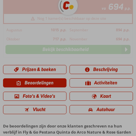
694
va
p.p.
Nog 1 kamer(s) beschikbaar op deze site
Augustus
1015
p.p.
September
894
p.p.
Oktober
717
p.p.
November
694
p.p.
Bekijk beschikbaarheid
Prijzen & boeken
Beschrijving
Beoordelingen
Activiteiten
Foto's & Video's
Kaart
Vlucht
Autohuur
De beoordelingen zijn door onze klanten geschreven na hun
verblijf in Fly & Go Pestana Quinta do Arco Nature & Rose Garden