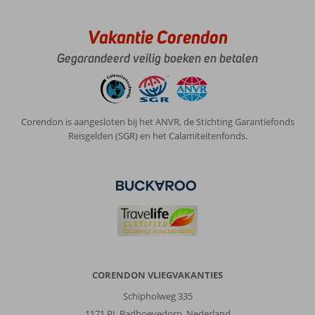
super
fijn
dat
Vakantie Corendon
er
een
Gegarandeerd veilig boeken en betalen
waterpark
bij
zat,
als
Corendon is aangesloten bij het ANVR, de Stichting Garantiefonds
je
Reisgelden (SGR) en het Calamiteitenfonds.
even
niks
te
doen
had
kom
je
nog
daar
heen
CORENDON VLIEGVAKANTIES
je
moest
Schipholweg 335
wel
1171 PL Badhoevedorp, Nederland