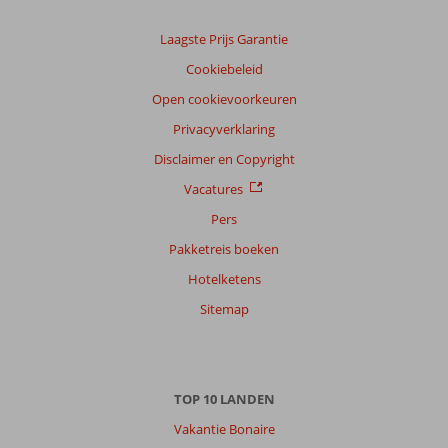
Nederlands (NL) (7)
Laagste Prijs Garantie
Filter
Cookiebeleid
reisgezelschap
Open cookievoorkeuren
Alle
Privacyverklaring
Sorteren
op
Disclaimer en Copyright
datum (nieuw > oud)
Vacatures
Pers
Anoniem
9,0
Pakketreis boeken
Nederland
Hotelketens
Gezin met oud(ere) kind(eren)
,
16 juli 2026
Sitemap
Over
Quarteira:
TOP 10 LANDEN
De
Vakantie Bonaire
Algarve