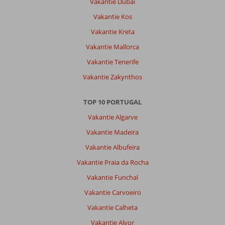
Vakantie Dubai
Fijn
Vakantie Kos
hotel
met
Vakantie Kreta
erg
Vakantie Mallorca
vriendelijk
personeel.
Vakantie Tenerife
Rustig
Vakantie Zakynthos
zwembad
bij
het
TOP 10 PORTUGAL
hotel
Vakantie Algarve
en
gratis
Vakantie Madeira
toegang
Vakantie Albufeira
tot
het
Vakantie Praia da Rocha
aqua
Vakantie Funchal
show
park,
Vakantie Carvoeiro
wat
Vakantie Calheta
voor
oudere
Vakantie Alvor