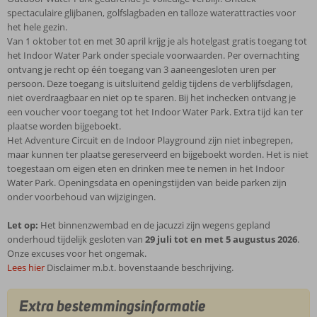
spectaculaire glijbanen, golfslagbaden en talloze waterattracties voor
het hele gezin.
Van 1 oktober tot en met 30 april krijg je als hotelgast gratis toegang tot
het Indoor Water Park onder speciale voorwaarden. Per overnachting
ontvang je recht op één toegang van 3 aaneengesloten uren per
persoon. Deze toegang is uitsluitend geldig tijdens de verblijfsdagen,
niet overdraagbaar en niet op te sparen. Bij het inchecken ontvang je
een voucher voor toegang tot het Indoor Water Park. Extra tijd kan ter
plaatse worden bijgeboekt.
Het Adventure Circuit en de Indoor Playground zijn niet inbegrepen,
maar kunnen ter plaatse gereserveerd en bijgeboekt worden. Het is niet
toegestaan om eigen eten en drinken mee te nemen in het Indoor
Water Park. Openingsdata en openingstijden van beide parken zijn
onder voorbehoud van wijzigingen.
Let op:
Het binnenzwembad en de jacuzzi zijn wegens gepland
onderhoud tijdelijk gesloten van
29 juli tot en met 5 augustus 2026
.
Onze excuses voor het ongemak.
Lees hier
Disclaimer m.b.t. bovenstaande beschrijving.
Extra bestemmingsinformatie