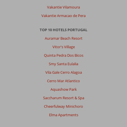
kinderen
Vakantie Vilamoura
genoeg
uitdagingen
Vakantie Armacao de Pera
geeft
TOP 10 HOTELS PORTUGAL
Algemene indruk
9
Eten
6
Ligging
8
Kamers
8
Auramar Beach Resort
Service
8
Kindvriendelijk
8
Vitor's Village
Prijs/kwaliteit
8
Wifi kwaliteit
6
Quinta Pedra Dos Bicos
Smy Santa Eulalia
Anoniem
9,0
Vila Gale Cerro Alagoa
Nederland
Met partner
,
Cerro Mar Atlantico
08 augustus 2023
Aquashow Park
Saccharum Resort & Spa
Over
Cheerfulway Minichoro
Quarteira:
Elma Apartments
Het
was