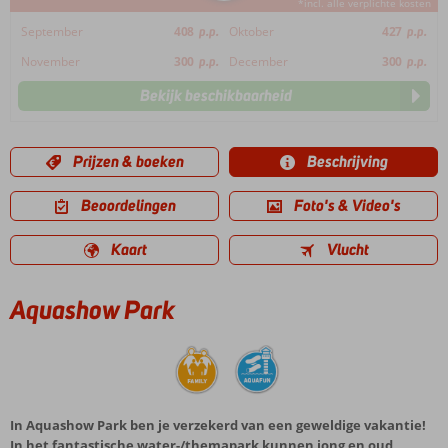
*incl. alle verplichte kosten
September
408
p.p.
Oktober
427
p.p.
November
300
p.p.
December
300
p.p.
Bekijk beschikbaarheid
Prijzen & boeken
Beschrijving
Beoordelingen
Foto's & Video's
Kaart
Vlucht
Aquashow Park
In Aquashow Park ben je verzekerd van een geweldige vakantie!
In het fantastische water-/themapark kunnen jong en oud