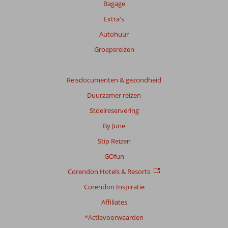
beoordelingen.
Bagage
Extra's
Totale
Autohuur
score
Groepsreizen
Gebaseerd
op:
11
Reisdocumenten & gezondheid
beoordelingen
Duurzamer reizen
Stoelreservering
Scoreverdeling
By June
Algemene indruk
8,9
Eten
7,5
Stip Reizen
Ligging
7,7
Kamers
8,9
Service
9,1
Kindvriendelijk
9,2
GOfun
Prijs/kwaliteit
8,3
Wifi kwaliteit
8,6
Corendon Hotels & Resorts
Corendon Inspiratie
Ervaringen
van
Affiliates
onze
klanten
*Actievoorwaarden
Taal