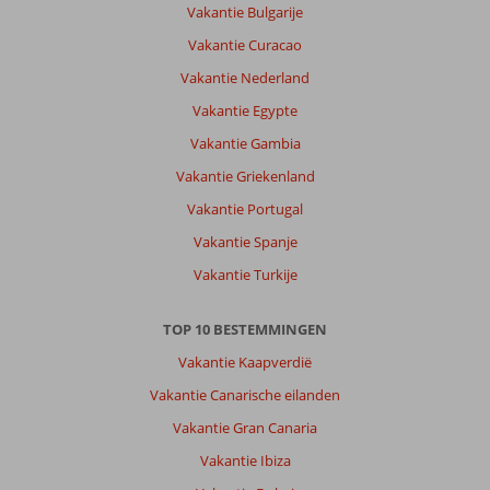
is
Vakantie Bulgarije
prachtig!
Vakantie Curacao
Vele
mooie
Vakantie Nederland
plaatsjes
Vakantie Egypte
in
de
Vakantie Gambia
omgeving,
Vakantie Griekenland
genoeg
om
Vakantie Portugal
te
Vakantie Spanje
ondernemen.
Een
Vakantie Turkije
auto
huren
TOP 10 BESTEMMINGEN
is
aan
Vakantie Kaapverdië
te
Vakantie Canarische eilanden
raden.
Vakantie Gran Canaria
Over
Vakantie Ibiza
Aquashow
Park: