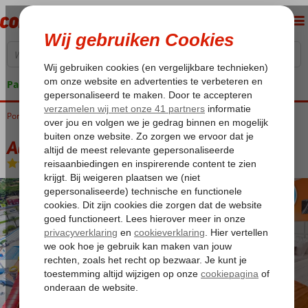
Pakketgarantie
Portugal
Home
Algarve
Quarteira
Aquashow Park
Aquashow Park
Logies en ontbijt
-
Hotel