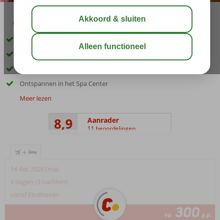
02:45
00:30
aug 32°
C
delen
bewaar
Ideaal familiehotel
Spectaculair water-/themapark, gratis toegang
Waterglijbanen… achtbanen… ge-wel-dig
Ontspannen in het Spa Center
Meer lezen
8,9
Aanrader
11 beoordelingen
+
14 dec 2026 (ma)
4 dagen (3 nachten)
vanaf Eindhoven
300
va
p.p.