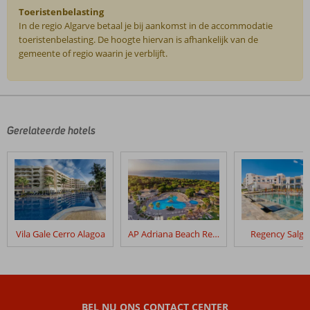
Toeristenbelasting
In de regio Algarve betaal je bij aankomst in de accommodatie
toeristenbelasting. De hoogte hiervan is afhankelijk van de
gemeente of regio waarin je verblijft.
De
beoordelingen
zijn
door
Gerelateerde hotels
onze
klanten
geschreven
na
hun
verblijf
in
Vila Gale Cerro Alagoa
AP Adriana Beach Resort
Regency Salg
Aquashow
Park
Beoordelingen
die
BEL NU ONS CONTACT CENTER