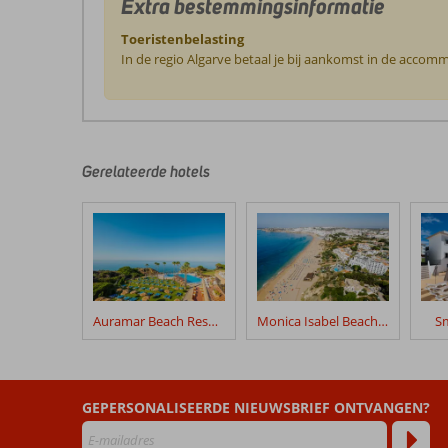
Extra bestemmingsinformatie
Toeristenbelasting
In de regio Algarve betaal je bij aankomst in de accomm
De
beoordelingen
zijn
door
Gerelateerde hotels
onze
klanten
geschreven
na
hun
verblijf
in
Auramar Beach Resort
Monica Isabel Beach Club
Sm
Bayside
Salgados
Beoordelingen
GEPERSONALISEERDE NIEUWSBRIEF ONTVANGEN?
die
ouder