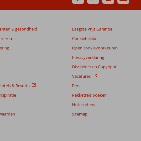
enten & gezondheid
Laagste Prijs Garantie
reizen
Cookiebeleid
ering
Open cookievoorkeuren
Privacyverklaring
Disclaimer en Copyright
Vacatures
otels & Resorts
Pers
nspiratie
Pakketreis boeken
Hotelketens
waarden
Sitemap