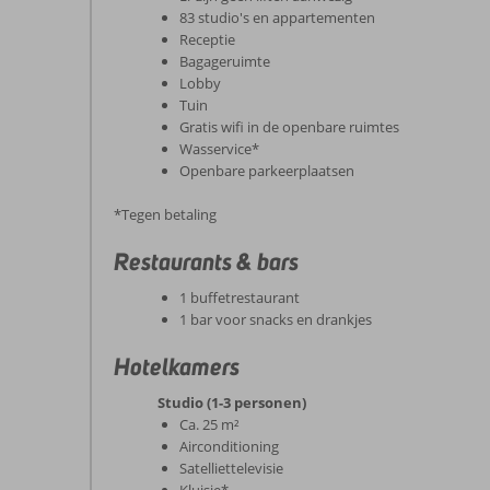
83 studio's en appartementen
Receptie
Bagageruimte
Lobby
Tuin
Gratis wifi in de openbare ruimtes
Wasservice*
Openbare parkeerplaatsen
*Tegen betaling
Restaurants & bars
1 buffetrestaurant
1 bar voor snacks en drankjes
Hotelkamers
Studio (1-3 personen)
Ca. 25 m²
Airconditioning
Satelliettelevisie