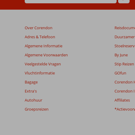
zijn
dan
48
maanden
Over Corendon
Reisdocum
worden
niet
Adres & Telefoon
Duurzamer 
meer
Algemene Informatie
Stoelreserv
weergegeven
om
Algemene Voorwaarden
By June
de
Veelgestelde Vragen
Stip Reizen
relevantie
van
Vluchtinformatie
GOfun
de
Bagage
Corendon H
getoonde
beoordelingen
Extra's
Corendon I
te
Autohuur
Affiliates
garanderen.
Meer
Groepsreizen
*Actievoor
info
over
onze
beoordelingen.