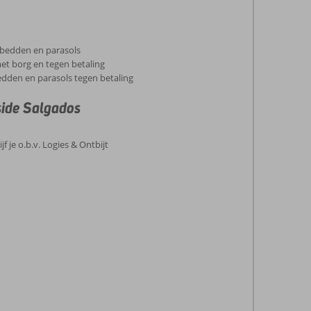
igbedden en parasols
t borg en tegen betaling
bedden en parasols tegen betaling
side Salgados
f je o.b.v. Logies & Ontbijt