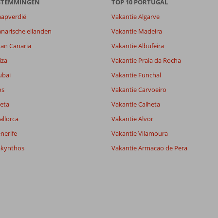
ESTEMMINGEN
TOP 10 PORTUGAL
aapverdië
Vakantie Algarve
narische eilanden
Vakantie Madeira
ran Canaria
Vakantie Albufeira
iza
Vakantie Praia da Rocha
ubai
Vakantie Funchal
os
Vakantie Carvoeiro
eta
Vakantie Calheta
allorca
Vakantie Alvor
nerife
Vakantie Vilamoura
akynthos
Vakantie Armacao de Pera