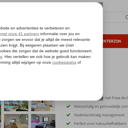
NTIE
VERRE REIZEN
ALL INCLUSIVE
WINTERZON
 annuleren*
Ca. 800 meter van het Praia de 
Kleinschalig en gemoedelijk co
Nederlandstalig management
Perfect voor natuurliefhebbers