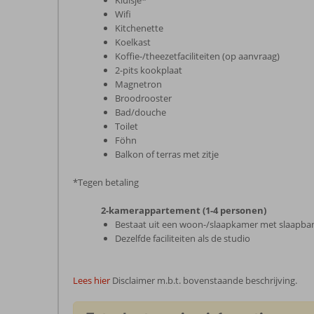
Kluisje*
Wifi
Kitchenette
Koelkast
Koffie-/theezetfaciliteiten (op aanvraag)
2-pits kookplaat
Magnetron
Broodrooster
Bad/douche
Toilet
Föhn
Balkon of terras met zitje
*Tegen betaling
2-kamerappartement (1-4 personen)
Bestaat uit een woon-/slaapkamer met slaapba
Dezelfde faciliteiten als de studio
Lees hier
Disclaimer m.b.t. bovenstaande beschrijving.