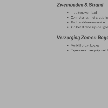
Zwembaden & Strand
1 buitenzwembad
Zonneterras met gratis l
Badhanddoekenservice me
Op het strand zijn de lig
Verzorging Zomer: Bay
Verblijf o.b.v. Logies
Tegen een meerprijs verblij