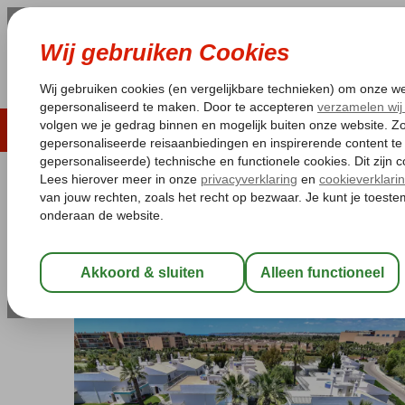
LAST MINUTE
ZOMER 2026
ZONVAKA
Pakketgarantie
Laagsteprijsgarantie*
Gratis
Portugal
Home
Algarve
Gale
Bayside Salgados
Bayside Salgados
Logies
-
Appartement