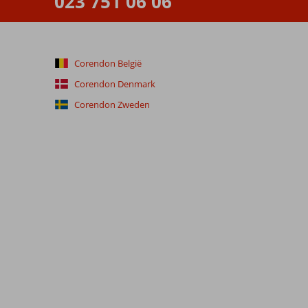
023 751 06 06
Corendon België
Corendon Denmark
Corendon Zweden