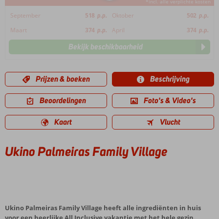
*incl. alle verplichte kosten
September
518
p.p.
Oktober
502
p.p.
Maart
374
p.p.
April
374
p.p.
Bekijk beschikbaarheid
Prijzen & boeken
Beschrijving
Beoordelingen
Foto's & Video's
Kaart
Vlucht
Ukino Palmeiras Family Village
Ukino Palmeiras Family Village heeft alle ingrediënten in huis
voor een heerlijke All Inclusive vakantie met het hele gezin.