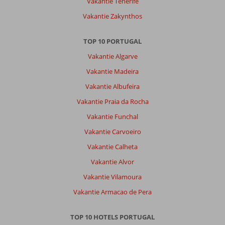
Vakantie Tenerife
Ukino
Vakantie Zakynthos
Palmeiras
Family
Village:
TOP 10 PORTUGAL
zeer
Vakantie Algarve
goed
hotel
Vakantie Madeira
met
Vakantie Albufeira
goede
service,
Vakantie Praia da Rocha
veel
Vakantie Funchal
entertainment
en
Vakantie Carvoeiro
uitgebreide
Vakantie Calheta
maaltijden.
Vakantie Alvor
Algemene indruk
10
Eten
10
Vakantie Vilamoura
Ligging
8
Kamers
10
Service
10
Kindvriendelijk
-
Vakantie Armacao de Pera
Prijs/kwaliteit
9
Wifi kwaliteit
7
TOP 10 HOTELS PORTUGAL