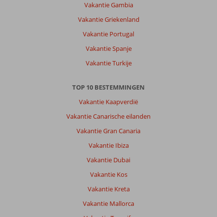
stranden.
Vakantie Gambia
trientje
Vakantie Griekenland
a
€
Vakantie Portugal
5,-
Vakantie Spanje
pp
goede
Vakantie Turkije
oplossing
om
TOP 10 BESTEMMINGEN
inde
buurt
Vakantie Kaapverdië
een
Vakantie Canarische eilanden
en
ander
Vakantie Gran Canaria
te
Vakantie Ibiza
bezoeken.
Helaas
Vakantie Dubai
wel
Vakantie Kos
slecht
openbaar
Vakantie Kreta
vervoer.
Vakantie Mallorca
Over