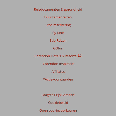
Gebaseerd
Reisdocumenten & gezondheid
op:
Duurzamer reizen
5
beoordelingen
Stoelreservering
By June
Stip Reizen
Scoreverdeling
Algemene indruk
8,4
Eten
7,4
GOfun
Ligging
7,6
Kamers
8,0
Corendon Hotels & Resorts
Service
8,2
Kindvriendelijk
8,0
Prijs/kwaliteit
7,6
Wifi kwaliteit
6,4
Corendon Inspiratie
Affiliates
Ervaringen
*Actievoorwaarden
van
onze
klanten
Taal
Laagste Prijs Garantie
Nederlands (NL) (4)
Cookiebeleid
Filter
Open cookievoorkeuren
reisgezelschap