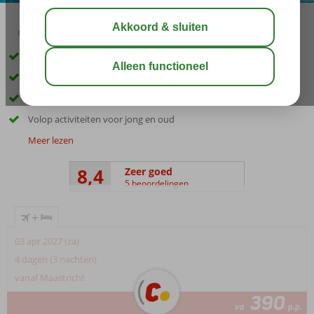
02:45
01:20
aug 32°
C
delen
bewaar
Kinderen zullen hier zich niet snel vervelen
All Inclusive genieten
Vanavond Aziatisch, vlees of Portugees?
Volop activiteiten voor jong en oud
Meer lezen
8,4
Zeer goed
5 beoordelingen
+
03 apr 2027 (za)
4 dagen (3 nachten)
vanaf Maastricht
390
va
p.p.