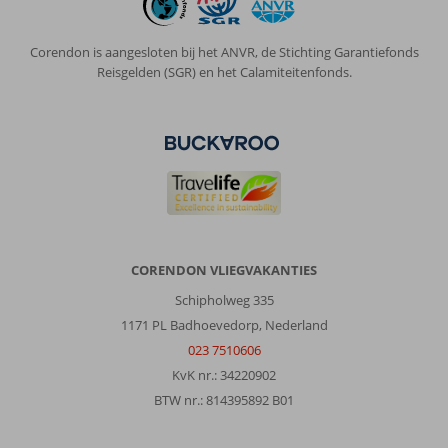
prachtig!
Mensen
Corendon is aangesloten bij het ANVR, de Stichting Garantiefonds
zijn
Reisgelden (SGR) en het Calamiteitenfonds.
zeer
bereid
om
Engels
te
spreken.
Over
Ukino
Palmeiras
CORENDON VLIEGVAKANTIES
Family
Village:
Schipholweg 335
Fantastisch
1171 PL Badhoevedorp, Nederland
verblijf
023 7510606
gehad!!!!!!!!
KvK nr.: 34220902
Schoon,
BTW nr.: 814395892 B01
vriendelijk,
fantastisch
lekker