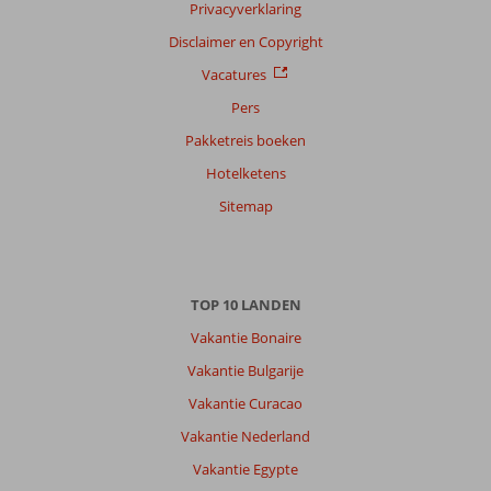
Privacyverklaring
Alle
Disclaimer en Copyright
Sorteren
Vacatures
op
Pers
datum (nieuw > oud)
Pakketreis boeken
Hotelketens
Paul
10
Nederland
Sitemap
Met partner
,
20 april 2026
TOP 10 LANDEN
Over
Vakantie Bonaire
Armacao
Vakantie Bulgarije
de
Pera:
Vakantie Curacao
Prachtige
Vakantie Nederland
kust,
Vakantie Egypte
mooie