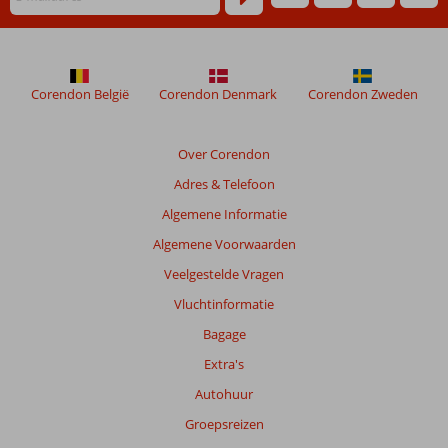
maanden
worden
niet
meer
weergegeven
Corendon België
Corendon Denmark
Corendon Zweden
om
de
relevantie
Over Corendon
van
Adres & Telefoon
de
getoonde
Algemene Informatie
beoordelingen
Algemene Voorwaarden
te
garanderen.
Veelgestelde Vragen
Meer
Vluchtinformatie
info
over
Bagage
onze
Extra's
beoordelingen.
Autohuur
Totale
Groepsreizen
score