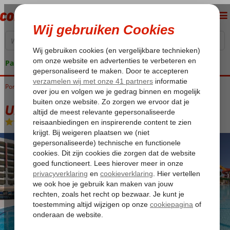
Pakketgarantie
Portugal
Home
Algarve
Armacao de Pera
Ukino Palmeiras Family Village
Ukino Palmeiras Family Village
All Inclusive
-
Hotel