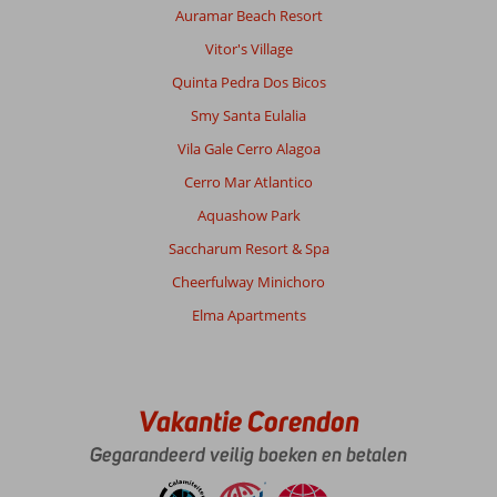
Auramar Beach Resort
Cornelia
9,0
Nederland
Vitor's Village
Met partner
Quinta Pedra Dos Bicos
,
09 juni 2025
Smy Santa Eulalia
Vila Gale Cerro Alagoa
Over
Cerro Mar Atlantico
Armacao
Aquashow Park
de
Pera:
Saccharum Resort & Spa
In
Cheerfulway Minichoro
Portugal
Elma Apartments
is
het
dor
en
droog,
Vakantie Corendon
maar
de
Gegarandeerd veilig boeken en betalen
kust
is