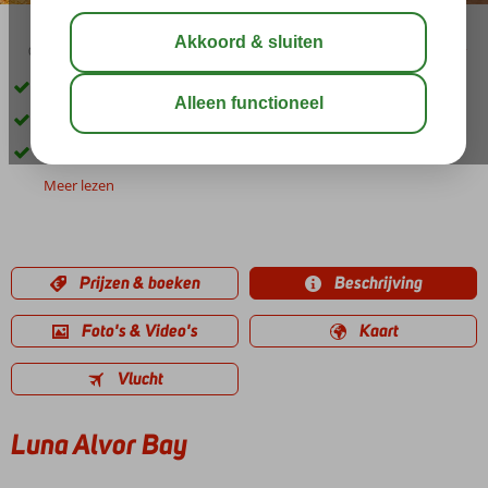
02:45
01:40
aug 32°
C
delen
bewaar
Only Adult hotel; min. leeftijd 18 jaar
Levendig centrum op enkele minuten
Ontbijt ook mogelijk
Meer lezen
Prijzen & boeken
Beschrijving
Foto's & Video's
Kaart
Vlucht
Luna Alvor Bay