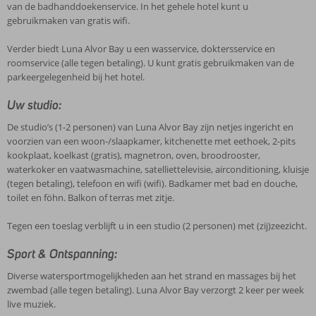
van de badhanddoekenservice. In het gehele hotel kunt u
gebruikmaken van gratis wifi.
Verder biedt Luna Alvor Bay u een wasservice, doktersservice en
roomservice (alle tegen betaling). U kunt gratis gebruikmaken van de
parkeergelegenheid bij het hotel.
Uw studio:
De studio’s (1-2 personen) van Luna Alvor Bay zijn netjes ingericht en
voorzien van een woon-/slaapkamer, kitchenette met eethoek, 2-pits
kookplaat, koelkast (gratis), magnetron, oven, broodrooster,
waterkoker en vaatwasmachine, satelliettelevisie, airconditioning, kluisje
(tegen betaling), telefoon en wifi (wifi). Badkamer met bad en douche,
toilet en föhn. Balkon of terras met zitje.
Tegen een toeslag verblijft u in een studio (2 personen) met (zij)zeezicht.
Sport & Ontspanning:
Diverse watersportmogelijkheden aan het strand en massages bij het
zwembad (alle tegen betaling). Luna Alvor Bay verzorgt 2 keer per week
live muziek.