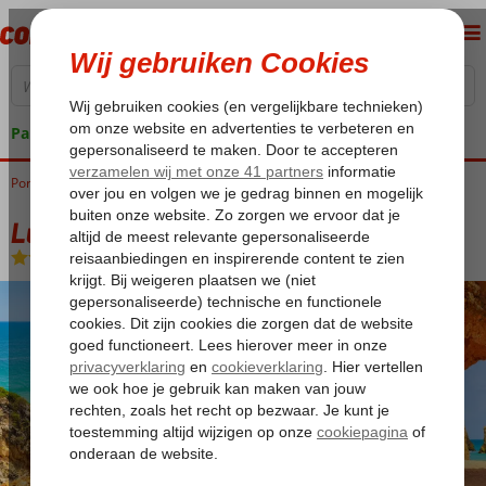
Pakketgarantie
Portugal
Home
Algarve
Alvor
Luna Alvor Bay
Luna Alvor Bay
Logies
-
Appartement