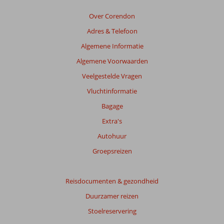
relevantie
van
Over Corendon
de
Adres & Telefoon
getoonde
beoordelingen
Algemene Informatie
te
Algemene Voorwaarden
garanderen.
Meer
Veelgestelde Vragen
info
Vluchtinformatie
over
onze
Bagage
beoordelingen.
Extra's
Autohuur
Groepsreizen
Reisdocumenten & gezondheid
Duurzamer reizen
Stoelreservering