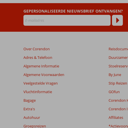
Mar
GEPERSONALISEERDE NIEUWSBRIEF ONTVANGEN?
Beoordelingen
die
ouder
zijn
dan
48
Over Corendon
Reisdocum
maanden
worden
Adres & Telefoon
Duurzamer 
niet
Algemene Informatie
Stoelreserv
meer
weergegeven
Algemene Voorwaarden
By June
om
Veelgestelde Vragen
Stip Reizen
de
relevantie
Vluchtinformatie
GOfun
van
Bagage
Corendon H
de
getoonde
Extra's
Corendon I
beoordelingen
Autohuur
Affiliates
te
garanderen.
Groepsreizen
*Actievoor