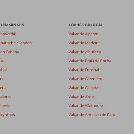
ESTEMMINGEN
TOP 10 PORTUGAL
aapverdië
Vakantie Algarve
narische eilanden
Vakantie Madeira
ran Canaria
Vakantie Albufeira
iza
Vakantie Praia da Rocha
ubai
Vakantie Funchal
os
Vakantie Carvoeiro
eta
Vakantie Calheta
allorca
Vakantie Alvor
nerife
Vakantie Vilamoura
akynthos
Vakantie Armacao de Pera