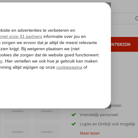
NTIE
VERRE REIZEN
ALL INCLUSIVE
WINTERZON
 annuleren*
Ruime appartementen
Vriendelijk personeel
Logies en Ontbijt ook mogelijk
Meer lezen