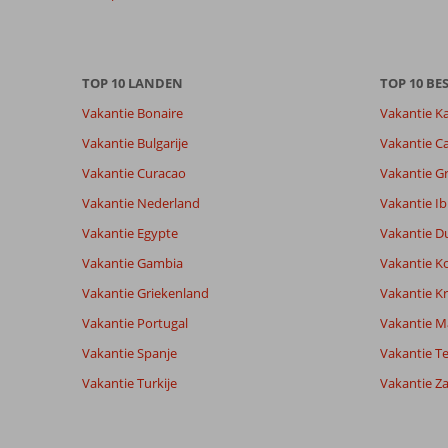
Meer
info
over
onze
TOP 10 LANDEN
TOP 10 B
beoordelingen.
Vakantie Bonaire
Vakantie K
Vakantie Bulgarije
Vakantie Ca
Vakantie Curacao
Vakantie G
Vakantie Nederland
Vakantie Ib
Vakantie Egypte
Vakantie D
Vakantie Gambia
Vakantie K
Vakantie Griekenland
Vakantie Kr
Vakantie Portugal
Vakantie M
Vakantie Spanje
Vakantie Te
Vakantie Turkije
Vakantie Z