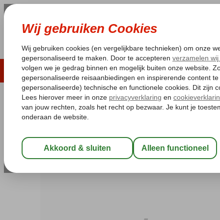
LAST MINUTE
ZOMER 2026
ZONVAKA
Pakketgarantie
Laagsteprijsgarantie*
Gratis
Portugal
Home
Algarve
Albufeira
Janelas Do Mar
Janelas Do Mar
Logies
-
Appartement