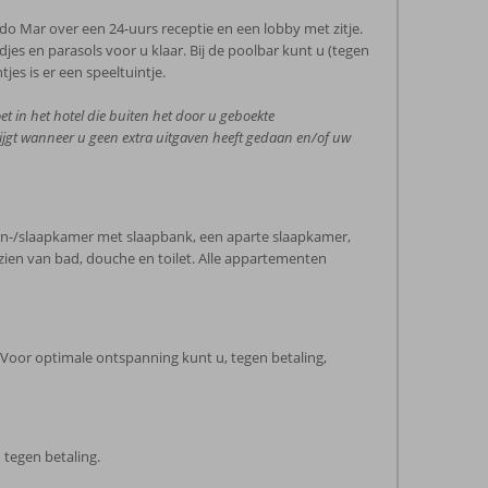
o Mar over een 24-uurs receptie en een lobby met zitje.
es en parasols voor u klaar. Bij de poolbar kunt u (tegen
es is er een speeltuintje.
et in het hotel die buiten het door u geboekte
rijgt wanneer u geen extra uitgaven heeft gedaan en/of uw
on-/slaapkamer met slaapbank, een aparte slaapkamer,
rzien van bad, douche en toilet. Alle appartementen
. Voor optimale ontspanning kunt u, tegen betaling,
n tegen betaling.