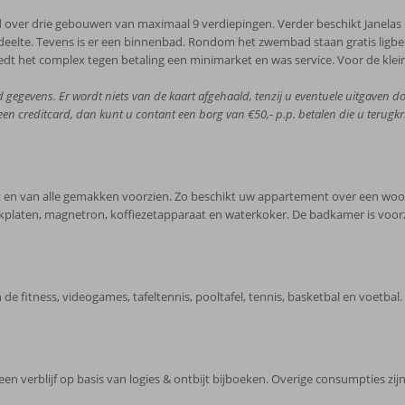
over drie gebouwen van maximaal 9 verdiepingen. Verder beschikt Janelas d
eelte. Tevens is er een binnenbad. Rondom het zwembad staan gratis ligbedj
edt het complex tegen betaling een minimarket en was service. Voor de kleintj
d gegevens. Er wordt niets van de kaart afgehaald, tenzij u eventuele uitgaven do
 een creditcard, dan kunt u contant een borg van €50,- p.p. betalen die u terugk
ht en van alle gemakken voorzien. Zo beschikt uw appartement over een wo
 kookplaten, magnetron, koffiezetapparaat en waterkoker. De badkamer is voo
de fitness, videogames, tafeltennis, pooltafel, tennis, basketbal en voetbal
 een verblijf op basis van logies & ontbijt bijboeken. Overige consumpties zij