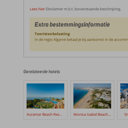
Lees hier
Disclaimer m.b.t. bovenstaande beschrijving.
Extra bestemmingsinformatie
Toeristenbelasting
In de regio Algarve betaal je bij aankomst in de accomm
De
beoordelingen
zijn
door
Gerelateerde hotels
onze
klanten
geschreven
na
hun
verblijf
in
Auramar Beach Resort
Monica Isabel Beach Club
Sm
Janelas
Do