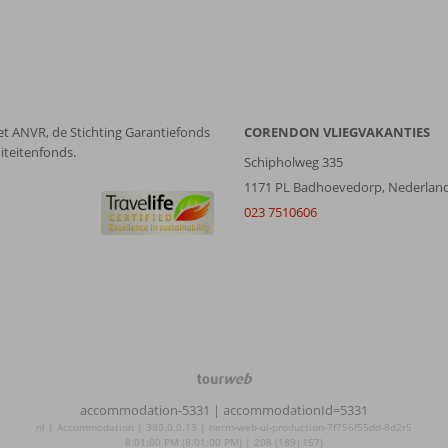
et ANVR, de Stichting Garantiefonds
CORENDON VLIEGVAKANTIES
iteitenfonds.
Schipholweg 335
1171 PL Badhoevedorp, Nederlan
023 7510606
TourWeb
©
accommodation-5331
| accommodationId=5331
NetMatch
nl | Accommodation | 380.0.0.13 | netm-web-ui-production-7f756f55dd-8d2r5
8:01:00 PM (8:01:00 PM) | 208 (189|157)