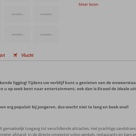
Meer lezen
art
Vlucht
ende ligging! Tijdens uw verblijf kunt u genieten van de onweerstaa
ien u op zoek bent naar entertainment, ook dan is Eirasol de ideale u
oen erg populair bij jongeren, dus wacht niet te lang en boek snel!
iedt gemakkelijk toegang tot verschillende attracties. Het prachtige zandstran
ometer afstand. In de directe omgeving volop winkels, restaurants en bars en