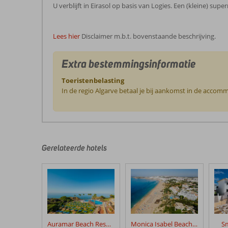
U verblijft in Eirasol op basis van Logies. Een (kleine) sup
Lees hier
Disclaimer m.b.t. bovenstaande beschrijving.
Extra bestemmingsinformatie
Toeristenbelasting
In de regio Algarve betaal je bij aankomst in de accomm
De
beoordelingen
zijn
door
Gerelateerde hotels
onze
klanten
geschreven
na
hun
verblijf
in
Auramar Beach Resort
Monica Isabel Beach Club
Sm