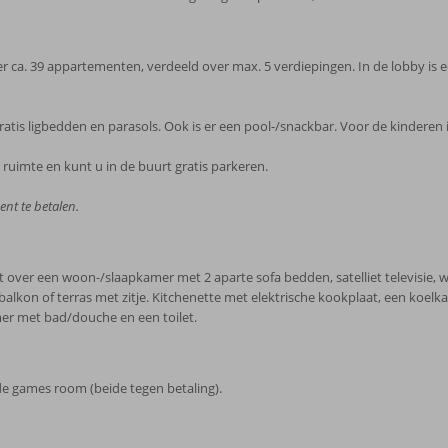
ca. 39 appartementen, verdeeld over max. 5 verdiepingen. In de lobby is een 
tis ligbedden en parasols. Ook is er een pool-/snackbar. Voor de kinderen is
 ruimte en kunt u in de buurt gratis parkeren.
ent te betalen.
ver een woon-/slaapkamer met 2 aparte sofa bedden, satelliet televisie, wifi
 balkon of terras met zitje. Kitchenette met elektrische kookplaat, een koe
er met bad/douche en een toilet.
 de games room (beide tegen betaling).