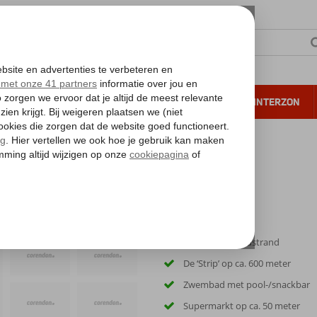
NTIE
VERRE REIZEN
ALL INCLUSIVE
WINTERZON
 annuleren*
Vlak bij het zandstrand
De ‘Strip’ op ca. 600 meter
Zwembad met pool-/snackbar
Supermarkt op ca. 50 meter