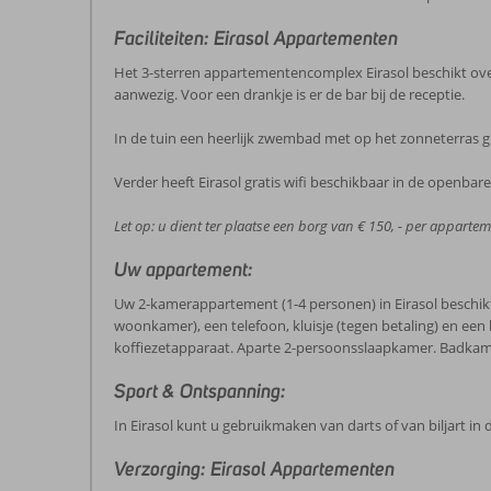
Faciliteiten: Eirasol Appartementen
Het 3-sterren appartementencomplex Eirasol beschikt over 
aanwezig. Voor een drankje is er de bar bij de receptie.
In de tuin een heerlijk zwembad met op het zonneterras gra
Verder heeft Eirasol gratis wifi beschikbaar in de openbare
Let op: u dient ter plaatse een borg van € 150, - per appartem
Uw appartement:
Uw 2-kamerappartement (1-4 personen) in Eirasol beschikt o
woonkamer), een telefoon, kluisje (tegen betaling) en een
koffiezetapparaat. Aparte 2-persoonsslaapkamer. Badkam
Sport & Ontspanning:
In Eirasol kunt u gebruikmaken van darts of van biljart in
Verzorging: Eirasol Appartementen