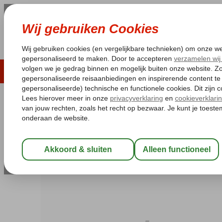
LAST MINUTE
ZOMER 2026
ZONVAKA
Pakketgarantie
Laagsteprijsgarantie*
Gratis
Portugal
Home
Algarve
Albufeira
Eirasol Appartementen
Eirasol Appartementen
Logies
-
Appartement