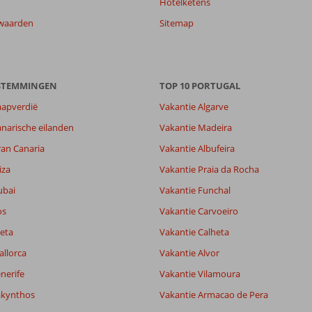
Hotelketens
waarden
Sitemap
ESTEMMINGEN
TOP 10 PORTUGAL
aapverdië
Vakantie Algarve
narische eilanden
Vakantie Madeira
ran Canaria
Vakantie Albufeira
iza
Vakantie Praia da Rocha
ubai
Vakantie Funchal
os
Vakantie Carvoeiro
eta
Vakantie Calheta
allorca
Vakantie Alvor
nerife
Vakantie Vilamoura
akynthos
Vakantie Armacao de Pera