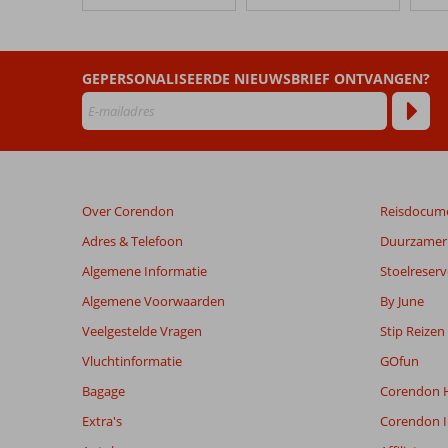
Eirasol
Appartementen
Beoordelingen
GEPERSONALISEERDE NIEUWSBRIEF ONTVANGEN?
die
ouder
zijn
dan
48
maanden
Over Corendon
Reisdocum
worden
niet
Adres & Telefoon
Duurzamer 
meer
Algemene Informatie
Stoelreserv
weergegeven
om
Algemene Voorwaarden
By June
de
Veelgestelde Vragen
Stip Reizen
relevantie
van
Vluchtinformatie
GOfun
de
Bagage
Corendon H
getoonde
beoordelingen
Extra's
Corendon I
te