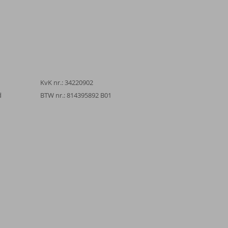
KvK nr.: 34220902
d
BTW nr.: 814395892 B01