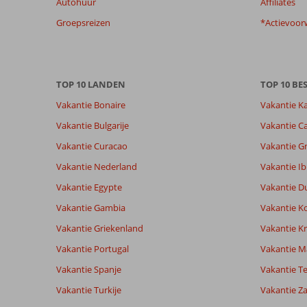
Autohuur
Affiliates
garanderen.
Meer
Groepsreizen
*Actievoor
info
over
onze
beoordelingen.
TOP 10 LANDEN
TOP 10 B
Vakantie Bonaire
Vakantie K
Vakantie Bulgarije
Vakantie Ca
Vakantie Curacao
Vakantie G
Vakantie Nederland
Vakantie Ib
Vakantie Egypte
Vakantie D
Vakantie Gambia
Vakantie K
Vakantie Griekenland
Vakantie Kr
Vakantie Portugal
Vakantie M
Vakantie Spanje
Vakantie Te
Vakantie Turkije
Vakantie Z