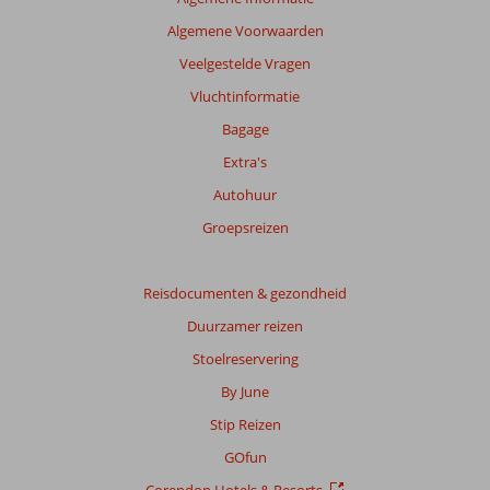
te
Algemene Voorwaarden
garanderen.
Meer
Veelgestelde Vragen
info
Vluchtinformatie
over
onze
Bagage
beoordelingen.
Extra's
Autohuur
Groepsreizen
Reisdocumenten & gezondheid
Duurzamer reizen
Stoelreservering
By June
Stip Reizen
GOfun
Corendon Hotels & Resorts