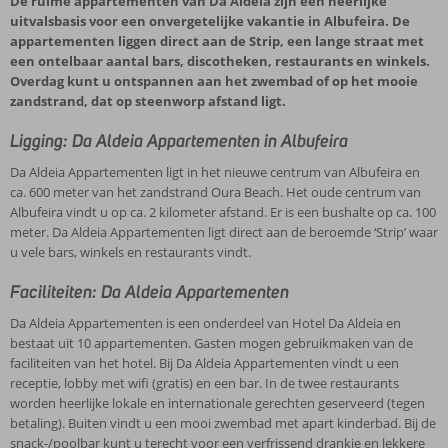
De ruime appartementen van Da Aldeia zijn een heerlijke
uitvalsbasis voor een onvergetelijke vakantie in Albufeira. De
appartementen liggen direct aan de Strip, een lange straat met
een ontelbaar aantal bars, discotheken, restaurants en winkels.
Overdag kunt u ontspannen aan het zwembad of op het mooie
zandstrand, dat op steenworp afstand ligt.
Ligging: Da Aldeia Appartementen in Albufeira
Da Aldeia Appartementen ligt in het nieuwe centrum van Albufeira en
ca. 600 meter van het zandstrand Oura Beach. Het oude centrum van
Albufeira vindt u op ca. 2 kilometer afstand. Er is een bushalte op ca. 100
meter. Da Aldeia Appartementen ligt direct aan de beroemde ‘Strip’ waar
u vele bars, winkels en restaurants vindt.
Faciliteiten: Da Aldeia Appartementen
Da Aldeia Appartementen is een onderdeel van Hotel Da Aldeia en
bestaat uit 10 appartementen. Gasten mogen gebruikmaken van de
faciliteiten van het hotel. Bij Da Aldeia Appartementen vindt u een
receptie, lobby met wifi (gratis) en een bar. In de twee restaurants
worden heerlijke lokale en internationale gerechten geserveerd (tegen
betaling). Buiten vindt u een mooi zwembad met apart kinderbad. Bij de
snack-/poolbar kunt u terecht voor een verfrissend drankje en lekkere