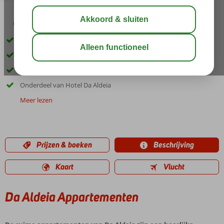
02:45
aug 32°
C
delen
bewaar
Direct aan de Strip!
Vlak bij het zandstrand
Ruime appartementen
Onderdeel van Hotel Da Aldeia
Meer lezen
Prijzen & boeken
Beschrijving
Kaart
Vlucht
Da Aldeia Appartementen