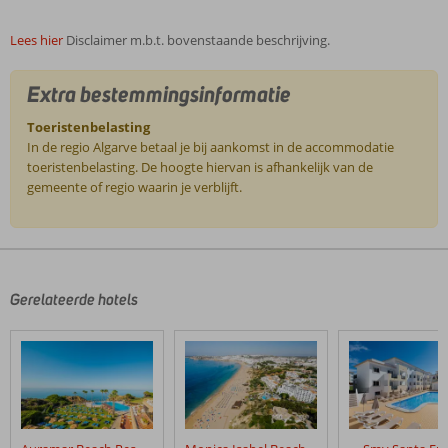
Lees hier
Disclaimer m.b.t. bovenstaande beschrijving.
Extra bestemmingsinformatie
Toeristenbelasting
In de regio Algarve betaal je bij aankomst in de accommodatie
toeristenbelasting. De hoogte hiervan is afhankelijk van de
gemeente of regio waarin je verblijft.
De
beoordelingen
zijn
door
Gerelateerde hotels
onze
klanten
geschreven
na
hun
verblijf
in