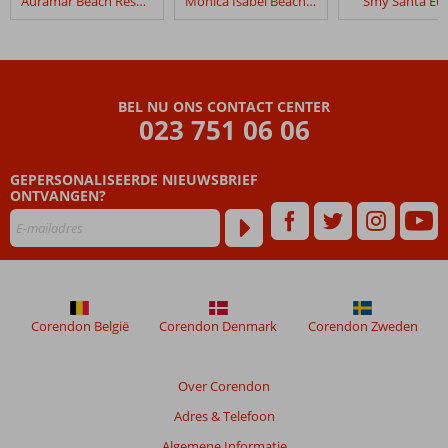
Auramar Beach Resort
Monica Isabel Beach Club
Smy Santa Eul
Da
Aldeia
Appartementen
Beoordelingen
BEL NU ONS CONTACT CENTER
die
023 751 06 06
ouder
zijn
GEPERSONALISEERDE NIEUWSBRIEF
dan
ONTVANGEN?
48
maanden
worden
niet
meer
weergegeven
om
Corendon België
Corendon Denmark
Corendon Zweden
de
relevantie
van
Over Corendon
de
Adres & Telefoon
getoonde
beoordelingen
Algemene Informatie