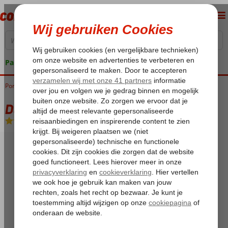
Pakketgarantie
Portugal
Home
Algarve
Albufeira
Da Aldeia Appartementen
Da Aldeia Appartementen
Logies
-
Appartement