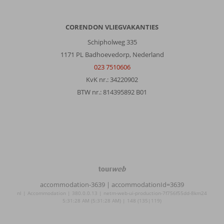
CORENDON VLIEGVAKANTIES
Schipholweg 335
1171 PL Badhoevedorp, Nederland
023 7510606
KvK nr.: 34220902
BTW nr.: 814395892 B01
TourWeb
©
accommodation-3639
| accommodationId=3639
NetMatch
nl | Accommodation | 380.0.0.13 | netm-web-ui-production-7f756f55dd-8km24
5:31:28 AM (5:31:28 AM) | 148 (135|119)