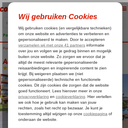
Pakketgarantie
Portugal
Home
Algarve
Albufeira
Aqua Pedra Dos Bicos
Aqua Pedra Dos Bicos
Logies en ontbijt
-
Hotel