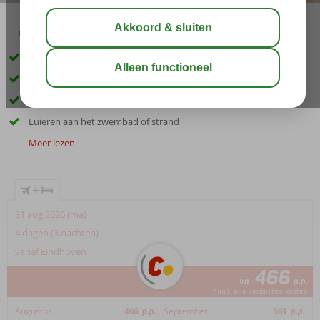
02:45
aug 32°
C
delen
bewaar
Only Adult hotel: min. leeftijd 18 jaar
Strand op ca. 400 meter
Nabij restaurants, bars en winkels
Luieren aan het zwembad of strand
Meer lezen
+
31 aug 2026 (ma)
4 dagen (3 nachten)
vanaf Eindhoven
466
va
p.p.
*incl. alle verplichte kosten
Augustus
466
p.p.
September
561
p.p.