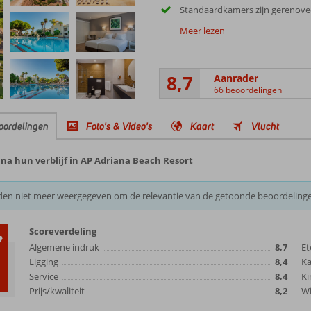
Standaardkamers zijn gerenove
Meer lezen
8,7
Aanrader
66 beoordelingen
oordelingen
Foto's & Video's
Kaart
Vlucht
na hun verblijf in AP Adriana Beach Resort
den niet meer weergegeven om de relevantie van de getoonde beoordeling
Scoreverdeling
7
Algemene indruk
8,7
Et
Ligging
8,4
K
Service
8,4
Ki
Prijs/kwaliteit
8,2
Wi