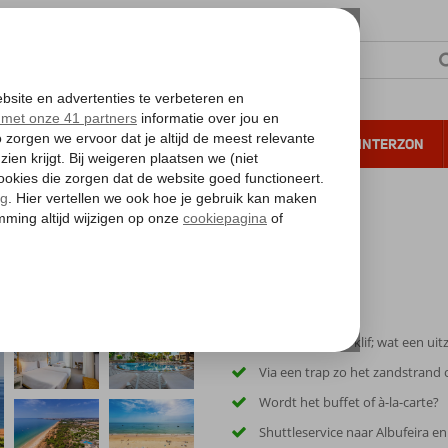
NTIE
VERRE REIZEN
ALL INCLUSIVE
WINTERZON
 annuleren*
Gelegen op een klif; wat een uitz
Via een trap zo het zandstrand 
Wordt het buffet of à-la-carte?
Shuttleservice naar Albufeira e