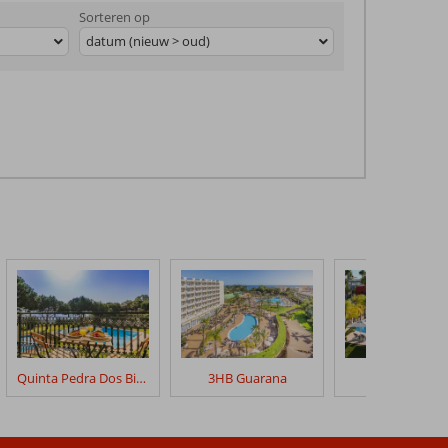
Sorteren op
datum (nieuw > oud)
Quinta Pedra Dos Bicos
3HB Guarana
Vitor's Villag