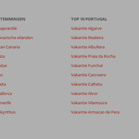
ESTEMMINGEN
TOP 10 PORTUGAL
aapverdië
Vakantie Algarve
narische eilanden
Vakantie Madeira
ran Canaria
Vakantie Albufeira
iza
Vakantie Praia da Rocha
ubai
Vakantie Funchal
os
Vakantie Carvoeiro
eta
Vakantie Calheta
allorca
Vakantie Alvor
nerife
Vakantie Vilamoura
akynthos
Vakantie Armacao de Pera