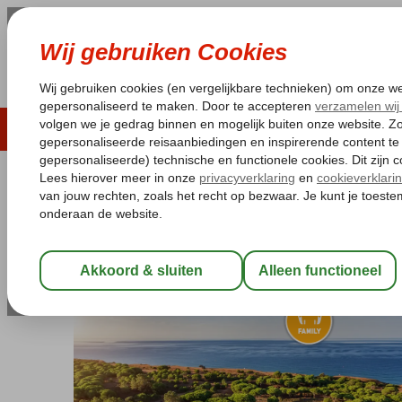
LAST MINUTE
ZOMER 2026
ZONVAKA
Pakketgarantie
Laagsteprijsgarantie*
Gratis
Portugal
Home
Algarve
Albufeira
AP Adriana Beach Resort
AP Adriana Beach Resort
All Inclusive
-
Hotel