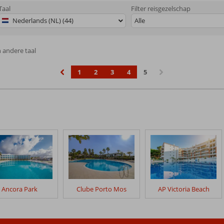
Taal
Filter reisgezelschap
Nederlands (NL) (44)
Alle
n andere taal
1
2
3
4
5
‹
›
Ancora Park
Clube Porto Mos
AP Victoria Beach