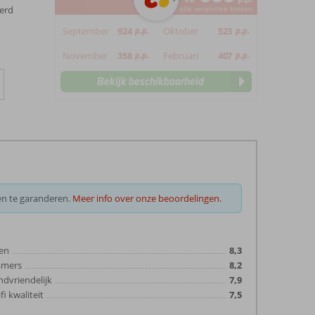
erd
*incl. alle verplichte kosten
September
924
p.p.
Oktober
523
p.p.
November
358
p.p.
Februari
407
p.p.
Bekijk beschikbaarheid
en te garanderen.
Meer info over onze beoordelingen.
en
8,3
amers
8,2
ndvriendelijk
7,9
fi kwaliteit
7,5