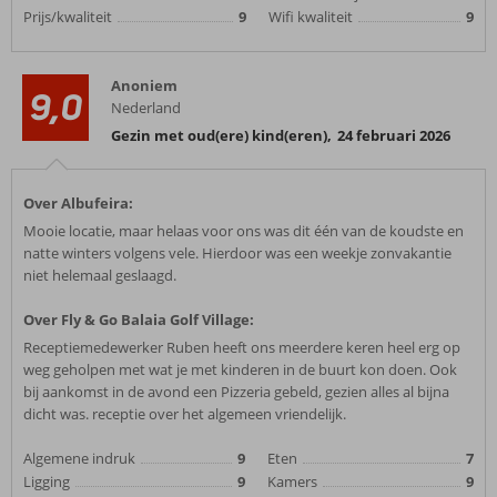
Prijs/kwaliteit
9
Wifi kwaliteit
9
Anoniem
9,0
Nederland
Gezin met oud(ere) kind(eren)
,
24 februari 2026
Over Albufeira:
Mooie locatie, maar helaas voor ons was dit één van de koudste en
natte winters volgens vele. Hierdoor was een weekje zonvakantie
niet helemaal geslaagd.
Over Fly & Go Balaia Golf Village:
Receptiemedewerker Ruben heeft ons meerdere keren heel erg op
weg geholpen met wat je met kinderen in de buurt kon doen. Ook
bij aankomst in de avond een Pizzeria gebeld, gezien alles al bijna
dicht was. receptie over het algemeen vriendelijk.
Algemene indruk
9
Eten
7
Ligging
9
Kamers
9