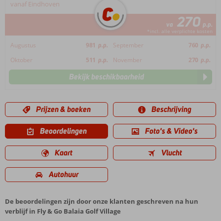
vanaf Eindhoven
270
va
p.p.
*incl. alle verplichte kosten
Augustus
981
p.p.
September
760
p.p.
Oktober
511
p.p.
November
270
p.p.
Bekijk beschikbaarheid
Prijzen & boeken
Beschrijving
Beoordelingen
Foto's & Video's
Kaart
Vlucht
Autohuur
De beoordelingen zijn door onze klanten geschreven na hun
verblijf in Fly & Go Balaia Golf Village