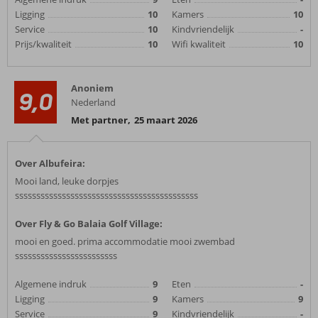
Ligging
10
Kamers
10
Service
10
Kindvriendelijk
-
Prijs/kwaliteit
10
Wifi kwaliteit
10
Anoniem
9,0
Nederland
Met partner
,
25 maart 2026
Over Albufeira:
Mooi land, leuke dorpjes
sssssssssssssssssssssssssssssssssssssssssss
Over Fly & Go Balaia Golf Village:
mooi en goed. prima accommodatie mooi zwembad
ssssssssssssssssssssssss
Algemene indruk
9
Eten
-
Ligging
9
Kamers
9
Service
9
Kindvriendelijk
-