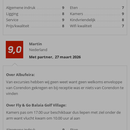
Algemene indruk
9
Eten
7
Ligging
8
Kamers
9
Service
9
Kindvriendelijk
8
Prijs/kwaliteit
8
Wifi kwaliteit
7
Martin
9,0
Nederland
Met partner
,
27 maart 2026
Over Albufeira:
Van excursies hebben wij geen weet want geen welkoms enveloppe
van Corendon gekregen en bij receptie was er niets van Corendon te
vinden
Over Fly & Go Balaia Golf Village:
Kamers pas om 17.00 uur beschikbaar dus liepen met ziel onder de
arm want vlucht kwam om 10.00 uur al aan
Algemene indruk
9
Eten
-