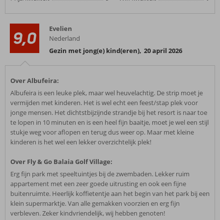
Evelien
9,0
Nederland
Gezin met jong(e) kind(eren)
,
20 april 2026
Over Albufeira:
Albufeira is een leuke plek, maar wel heuvelachtig. De strip moet je
vermijden met kinderen. Het is wel echt een feest/stap plek voor
jonge mensen. Het dichtstbijzijnde strandje bij het resort is naar toe
te lopen in 10 minuten en is een heel fijn baaitje, moet je wel een stijl
stukje weg voor aflopen en terug dus weer op. Maar met kleine
kinderen is het wel een lekker overzichtelijk plek!
Over Fly & Go Balaia Golf Village:
Erg fijn park met speeltuintjes bij de zwembaden. Lekker ruim
appartement met een zeer goede uitrusting en ook een fijne
buitenruimte. Heerlijk koffietentje aan het begin van het park bij een
klein supermarktje. Van alle gemakken voorzien en erg fijn
verbleven. Zeker kindvriendelijk, wij hebben genoten!