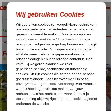
Pakketgarantie
Portugal
Home
Algarve
Albufeira
Fly & Go Balaia Golf Village
Fly & Go Balaia Golf Village
Logies
-
Appartement