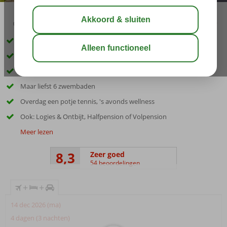
02:45
aug 32°
C
delen
bewaar
Inclusief huurauto
Prachtig resort
Vlak bij het strand en Praia da Oura
Maar liefst 6 zwembaden
Overdag een potje tennis, 's avonds wellness
Ook: Logies & Ontbijt, Halfpension of Volpension
Meer lezen
8,3
Zeer goed
54 beoordelingen
+
+
14 dec 2026 (ma)
4 dagen (3 nachten)