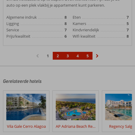
auto op een plek vlakbij je appartement kunt parkeren.
Algemene indruk
8
Eten
7
Ligging
8
Kamers
5
Service
7
Kindvriendelijk
7
Prijs/kwaliteit
6
Wifi kwaliteit
8
1
2
3
4
5
‹
›
Gerelateerde hotels
Vila Gale Cerro Alagoa
AP Adriana Beach Resort
Regency Salg