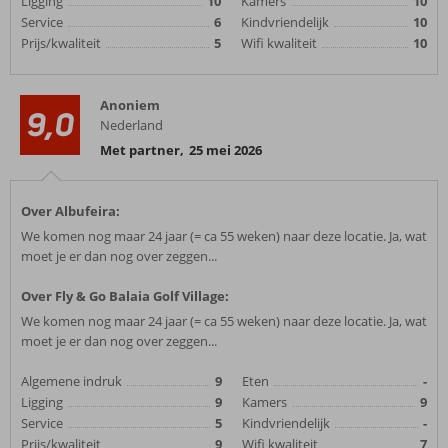
Ligging
10
Kamers
10
Service
6
Kindvriendelijk
10
Prijs/kwaliteit
5
Wifi kwaliteit
10
Anoniem
9,0
Nederland
Met partner
,
25 mei 2026
Over Albufeira:
We komen nog maar 24 jaar (= ca 55 weken) naar deze locatie. Ja, wat
moet je er dan nog over zeggen...
Over Fly & Go Balaia Golf Village:
We komen nog maar 24 jaar (= ca 55 weken) naar deze locatie. Ja, wat
moet je er dan nog over zeggen...
Algemene indruk
9
Eten
-
Ligging
9
Kamers
9
Service
5
Kindvriendelijk
-
Prijs/kwaliteit
9
Wifi kwaliteit
7