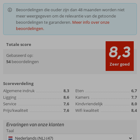
Beoordelingen die ouder zijn dan 48 maanden worden niet
meer weergegeven om de relevantie van de getoonde
beoordelingen te garanderen.
Meer info over onze
beoordelingen.
Totale score
8,3
Gebaseerd op:
54
beoordelingen
Zeer goed
Scoreverdeling
Algemene indruk
8,3
Eten
6,7
Ligging
8,6
Kamers
7,7
Service
7,6
Kindvriendelijk
8,0
Prijs/kwaliteit
7,6
Wifi kwaliteit
8,4
Ervaringen van onze klanten
Taal
Nederlands (NL) (47)