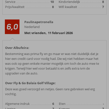
Service
10
Kindvriendelijk
8
Prijs/kwaliteit
8
Wifi kwaliteit
7
Paulinapetronella
6,0
Nederland
Met vrienden
,
11 februari 2026
Over Albufeira:
Bestemming was prima fly en go maar er was niet duidelijk dat je
hier een credit card voor nodig had. Die wij niet hebben maar het
was ook op geen enkele manier mogelijk om toch de auto mee te
krijgen. Terwijl hier wel voor betaald is en zelfs extra ivm de
upgraden van de auto.
Over Fly & Go Balaia Golf Village:
Deze was goed verzorgd en netjes. Geen rare gebreken wel erg
vochtig.
Algemene indruk
6
Eten
-
Ligging
7
Kamers
7