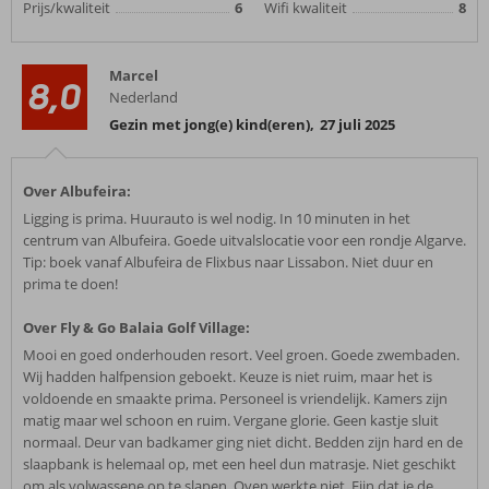
Prijs/kwaliteit
6
Wifi kwaliteit
8
Marcel
8,0
Nederland
Gezin met jong(e) kind(eren)
,
27 juli 2025
Over Albufeira:
Ligging is prima. Huurauto is wel nodig. In 10 minuten in het
centrum van Albufeira. Goede uitvalslocatie voor een rondje Algarve.
Tip: boek vanaf Albufeira de Flixbus naar Lissabon. Niet duur en
prima te doen!
Over Fly & Go Balaia Golf Village:
Mooi en goed onderhouden resort. Veel groen. Goede zwembaden.
Wij hadden halfpension geboekt. Keuze is niet ruim, maar het is
voldoende en smaakte prima. Personeel is vriendelijk. Kamers zijn
matig maar wel schoon en ruim. Vergane glorie. Geen kastje sluit
normaal. Deur van badkamer ging niet dicht. Bedden zijn hard en de
slaapbank is helemaal op, met een heel dun matrasje. Niet geschikt
om als volwassene op te slapen. Oven werkte niet. Fijn dat je de