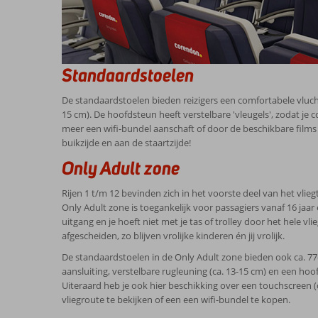
Standaardstoelen
De standaardstoelen bieden reizigers een comfortabele vlucht
15 cm). De hoofdsteun heeft verstelbare 'vleugels', zodat je
meer een wifi-bundel aanschaft of door de beschikbare films bl
buikzijde en aan de staartzijde!
Only Adult zone
Rijen 1 t/m 12 bevinden zich in het voorste deel van het vliegt
Only Adult zone is toegankelijk voor passagiers vanaf 16 jaar en
uitgang en je hoeft niet met je tas of trolley door het hele vli
afgescheiden, zo blijven vrolijke kinderen én jij vrolijk.
De standaardstoelen in de Only Adult zone bieden ook ca. 7
aansluiting, verstelbare rugleuning (ca. 13-15 cm) en een hoo
Uiteraard heb je ook hier beschikking over een touchscreen (
vliegroute te bekijken of een een wifi-bundel te kopen.