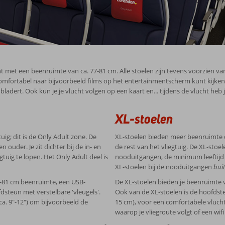
 met een beenruimte van ca. 77-81 cm. Alle stoelen zijn tevens voorzien van 
 comfortabel naar bijvoorbeeld films op het entertainmentscherm kunt kijken.
adert. Ook kun je je vlucht volgen op een kaart en... tijdens de vlucht heb j
XL-stoelen
uig; dit is de Only Adult zone. De
XL-stoelen bieden meer beenruimte d
 ouder. Je zit dichter bij de in- en
de rest van het vliegtuig. De XL-stoe
egtuig te lopen. Het Only Adult deel is
nooduitgangen, de minimum leeftijd v
XL-stoelen bij de nooduitgangen
bui
7-81 cm beenruimte, een USB-
De XL-stoelen bieden je beenruimte v
fdsteun met verstelbare 'vleugels'.
Ook van de XL-stoelen is de hoofdsteu
ca. 9"-12") om bijvoorbeeld de
15 cm), voor een comfortabele vlucht
waarop je vliegroute volgt of een wif