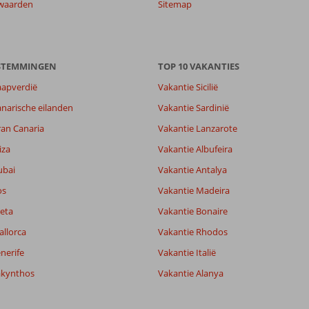
waarden
Sitemap
ESTEMMINGEN
TOP 10 VAKANTIES
aapverdië
Vakantie Sicilië
narische eilanden
Vakantie Sardinië
ran Canaria
Vakantie Lanzarote
iza
Vakantie Albufeira
ubai
Vakantie Antalya
os
Vakantie Madeira
eta
Vakantie Bonaire
allorca
Vakantie Rhodos
nerife
Vakantie Italië
akynthos
Vakantie Alanya