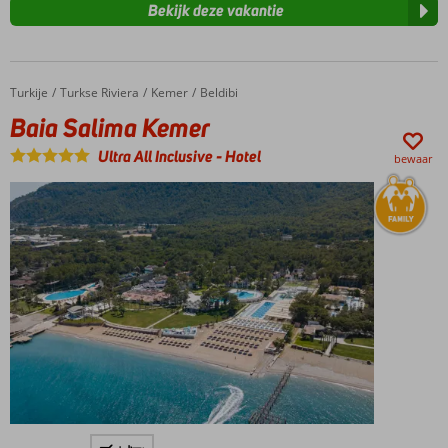
Bekijk deze vakantie
Turkije
Baia Salima Kemer
Home
Turkse Riviera
Kemer
Beldibi
Baia Salima Kemer
Ultra All Inclusive
-
Hotel
bewaar
Direct