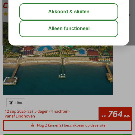
Crystal Flora Pearl Collection
Ultra All Inclusive
-
Hotel
bewaar
+
12 sep 2026 (za)
5 dagen (4 nachten)
764
va
p.p.
vanaf Eindhoven
Nog 2 kamer(s) beschikbaar op deze site