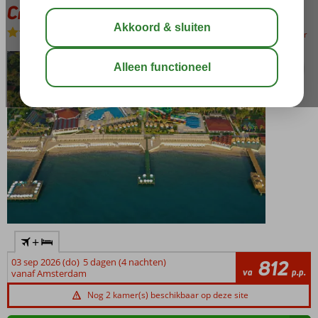
Crystal Flora Pearl Collection
Ultra All Inclusive
-
Hotel
bewaar
+
03 sep 2026 (do)
5 dagen (4 nachten)
812
va
p.p.
vanaf Amsterdam
Nog 2 kamer(s) beschikbaar op deze site