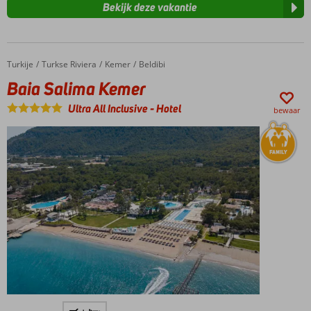
Bekijk deze vakantie
Turkije
Baia Salima Kemer
Home
Turkse Riviera
Kemer
Beldibi
Baia Salima Kemer
Ultra All Inclusive
-
Hotel
bewaar
Direct