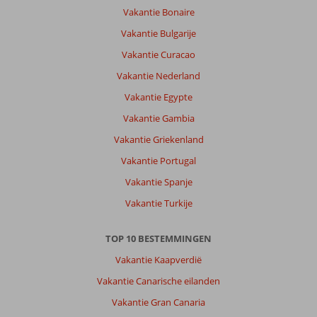
Vakantie Bonaire
Houdt
er
Vakantie Bulgarije
rekening
Vakantie Curacao
mee
dat
Vakantie Nederland
de
Vakantie Egypte
hoteldokter
eerst
Vakantie Gambia
90
Vakantie Griekenland
euro
cash
Vakantie Portugal
wil
Vakantie Spanje
zien
alvorens
Vakantie Turkije
bezoek.
Door
TOP 10 BESTEMMINGEN
t
te
Vakantie Kaapverdië
warme
Vakantie Canarische eilanden
zwemwater
veel
Vakantie Gran Canaria
kinderen