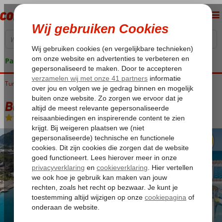
Pakketgarantie
Turkije
Home
Turkse Riviera
Kemer
Beldibi
Baia Salima Kemer
Baia Salima Kemer
Ultra All Inclusive
-
Hotel