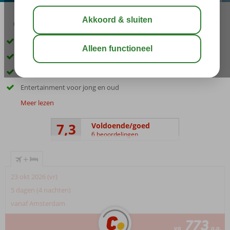
03:45
00:50
aug 33°
C
delen
bewaar
Direct aan het strand gelegen
2 à-la-carterestaurants
Zwembad met glijbanen
Entertainment voor jong en oud
Meer lezen
7,3
Voldoende/goed
6 beoordelingen
+
23 okt 2026 (vr)
5 dagen (4 nachten)
vanaf Amsterdam
773
va
p.p.