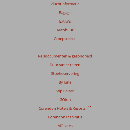
Vluchtinformatie
over
onze
Bagage
beoordelingen.
Extra's
Autohuur
Totale
score
Groepsreizen
Gebaseerd
op:
Reisdocumenten & gezondheid
6
Duurzamer reizen
beoordelingen
Stoelreservering
By June
Scoreverdeling
Stip Reizen
Algemene indruk
7,3
Eten
7,0
Ligging
8,5
Kamers
7,0
GOfun
Service
7,2
Kindvriendelijk
6,3
Corendon Hotels & Resorts
Prijs/kwaliteit
6,8
Wifi kwaliteit
4,7
Corendon Inspiratie
Ervaringen
Affiliates
van