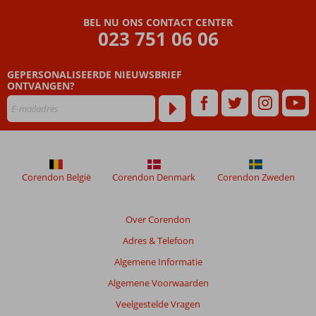
Beoordelingen
BEL NU ONS CONTACT CENTER
die
023 751 06 06
ouder
zijn
GEPERSONALISEERDE NIEUWSBRIEF
dan
ONTVANGEN?
48
maanden
worden
niet
meer
weergegeven
om
Corendon België
Corendon Denmark
Corendon Zweden
de
relevantie
van
Over Corendon
de
Adres & Telefoon
getoonde
beoordelingen
Algemene Informatie
te
Algemene Voorwaarden
garanderen.
Meer
Veelgestelde Vragen
info