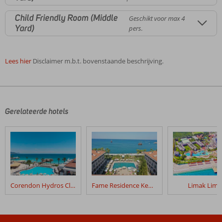
Child Friendly Room (Middle
Geschikt voor max 4
Yard)
pers.
Lees hier
Disclaimer m.b.t. bovenstaande beschrijving.
De
beoordelingen
zijn
door
Gerelateerde hotels
onze
klanten
geschreven
na
hun
verblijf
in
Corendon Hydros Club Kemer
Fame Residence Kemer & Spa
Limak Limr
Baia
Salima
Kemer