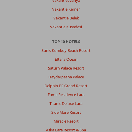
Vakantie Alanya
er
rekening
Vakantie Kemer
mee
Vakantie Belek
dat
de
Vakantie Kusadasi
hoteldokter
eerst
TOP 10 HOTELS
90
euro
Sunis Kumkoy Beach Resort
cash
Eftalia Ocean
wil
zien
Saturn Palace Resort
alvorens
Haydarpasha Palace
bezoek.
Door
Delphin BE Grand Resort
t
Fame Residence Lara
te
warme
Titanic Deluxe Lara
zwemwater
Side Mare Resort
veel
kinderen
Miracle Resort
met
Aska Lara Resort & Spa