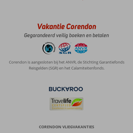
oorproblemen.
Douche
aan
zwembad
slecht
Vakantie Corendon
schoongemaakt.!!!
Gegarandeerd veilig boeken en betalen
Transfer
busjes
te
klein
kinderwagens
Corendon is aangesloten bij het ANVR, de Stichting Garantiefonds
en
Reisgelden (SGR) en het Calamiteitenfonds.
koffers
in
gangpad!
Algemene indruk
8
Eten
7
Ligging
8
Kamers
7
Service
7
Kindvriendelijk
7
Prijs/kwaliteit
7
Wifi kwaliteit
2
CORENDON VLIEGVAKANTIES
Anoniem