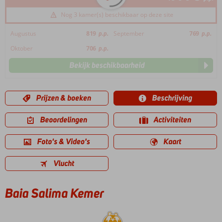
Nog 3 kamer(s) beschikbaar op deze site
Augustus
819
p.p.
September
769
p.p.
Oktober
706
p.p.
Bekijk beschikbaarheid
Prijzen & boeken
Beschrijving
Beoordelingen
Activiteiten
Foto's & Video's
Kaart
Vlucht
Baia Salima Kemer