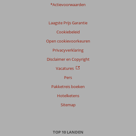
onze
*Actievoorwaarden
klanten
Taal
Laagste Prijs Garantie
Nederlands (NL) (4)
Cookiebeleid
Filter
reisgezelschap
Open cookievoorkeuren
Alle
Privacyverklaring
Sorteren
Disclaimer en Copyright
op
Vacatures
datum (nieuw > oud)
Pers
Pakketreis boeken
Marcel
8,0
Hotelketens
Nederland
Gezin met jong(e) kind(eren)
Sitemap
,
31 juli 2023
Over
TOP 10 LANDEN
Beldibi: