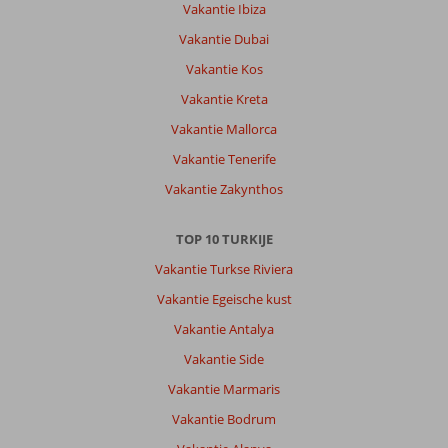
Vakantie Ibiza
met
oorproblemen.
Vakantie Dubai
Douche
Vakantie Kos
aan
zwembad
Vakantie Kreta
slecht
Vakantie Mallorca
schoongemaakt.!!!
Transfer
Vakantie Tenerife
busjes
Vakantie Zakynthos
te
klein
kinderwagens
TOP 10 TURKIJE
en
Vakantie Turkse Riviera
koffers
in
Vakantie Egeische kust
gangpad!
Vakantie Antalya
Over
Vakantie Side
Baia
Vakantie Marmaris
Salima
Kemer:
Vakantie Bodrum
Houdt