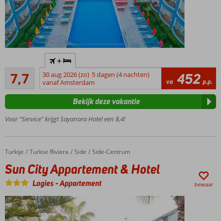
Strand
+
op ca.
Goed
150
7,7
30 aug 2026 (zo)
5 dagen (4 nachten)
452
65
va
p.p.
meter
vanaf Amsterdam
beoordelingen
gelegen
Bekijk deze vakantie
Goede
prijs-/kwaliteitsverhouding
Voor “Service” krijgt Sayanora Hotel een 8,4!
Gemoedelijk
3-
sterrenhotel
Turkije
Sun City Appartement & Hotel
Home
Turkse Riviera
Side
Side-Centrum
Verblijf
Sun City Appartement & Hotel
op basis
van All
Logies
-
Appartement
bewaar
inclusive