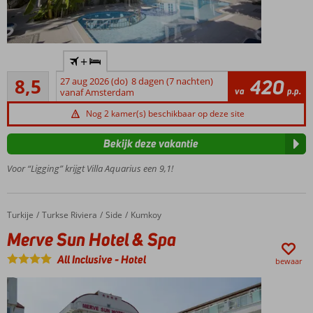
Kleinschalig
+
complex
Aanrader
vlak bij het
8,5
27 aug 2026 (do)
8 dagen (7 nachten)
420
10
va
p.p.
strand
vanaf Amsterdam
beoordelingen
Een à-la-
Nog 2 kamer(s) beschikbaar op deze site
carterestaurant
Ontbijt
Bekijk deze vakantie
ook
Voor “Ligging” krijgt Villa Aquarius een 9,1!
mogelijk
Turkije
Merve Sun Hotel & Spa
Home
Turkse Riviera
Side
Kumkoy
Merve Sun Hotel & Spa
All Inclusive
-
Hotel
bewaar