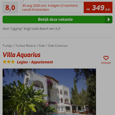
Zeer goed
familiehotel
8,0
30 aug 2026 (zo)
4 dagen (3 nachten)
349
123
va
p.p.
vanaf Amsterdam
In het
beoordelingen
centrum
Bekijk deze vakantie
van Side
Direct
Voor “Ligging” krijgt Leda Beach een 9,2!
aan
het
strand
Turkije
Villa Aquarius
Home
Turkse Riviera
Side
Side-Centrum
Vriendelijk
Villa Aquarius
personeel
Logies
-
Appartement
bewaar