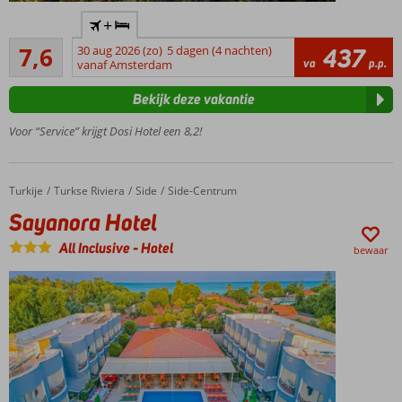
Gratis
+
shuttleservice
Goed
naar het
7,6
30 aug 2026 (zo)
5 dagen (4 nachten)
437
68
va
p.p.
strand
vanaf Amsterdam
beoordelingen
2
Bekijk deze vakantie
zwembaden
en een
Voor “Service” krijgt Dosi Hotel een 8,2!
waterglijbaan
Goede prijs-
kwaliteitverhouding
Turkije
Sayanora Hotel
Home
Turkse Riviera
Side
Side-Centrum
Populair
Sayanora Hotel
familiehotel
All Inclusive
-
Hotel
bewaar