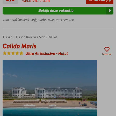
va
p.p.
vanaf Amsterdam
O.b.v. All
beoordelingen
Inclusive
Bekijk deze vakantie
Comfortabele
kamers
Voor “Wifi kwaliteit” krijgt Side Lowe Hotel een 7,5!
Heerlijk
zwembad
Turkije
Calido Maris
Home
Turkse Riviera
Side
Kizilot
Calido Maris
Ultra All Inclusive
-
Hotel
bewaar