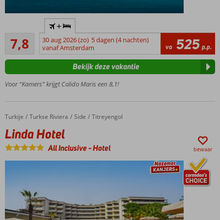
Geweldig
+
familiehotel
Goed
7,8
30 aug 2026 (zo)
5 dagen (4 nachten)
525
Vlak
33
va
p.p.
vanaf Amsterdam
bij het
beoordelingen
strand
Bekijk deze vakantie
Diverse
restaurants
Voor “Kamers” krijgt Calido Maris een 8,1!
en bars
Waterglijbanen
voor jong en
Turkije
Linda Hotel
Home
Turkse Riviera
Side
Titreyengol
oud
Linda Hotel
All Inclusive
-
Hotel
bewaar