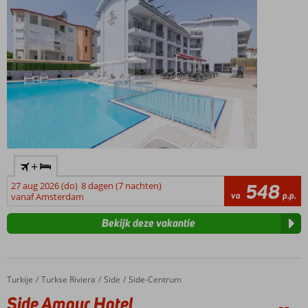
comfortabele
familiekamer
+
27 aug 2026 (do)
8 dagen (7 nachten)
548
va
p.p.
vanaf Amsterdam
Bekijk deze vakantie
Turkije
Side Amour Hotel
Home
Turkse Riviera
Side
Side-Centrum
Side Amour Hotel