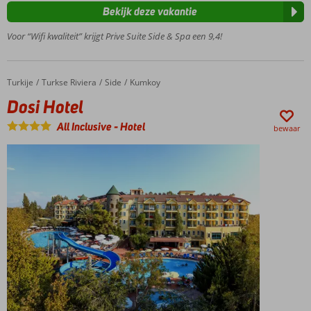
Met de
Bekijk deze vakantie
shuttleservice
Voor “Wifi kwaliteit” krijgt Prive Suite Side & Spa een 9,4!
naar het
privéstrand
Op
slechts 2
Turkije
Dosi Hotel
Home
Turkse Riviera
Side
Kumkoy
km van
Dosi Hotel
het
centrum
All Inclusive
-
Hotel
bewaar
van Side
Ontbijt
ook
mogelijk