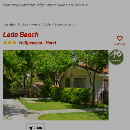
Voor “Prijs/kwaliteit” krijgt Lemas Suite Hotel een 8,5!
naar het
strand
Ontbijt
ook
Turkije
Leda Beach
Home
Turkse Riviera
Side
Side-Centrum
mogelijk
Leda Beach
Halfpension
-
Hotel
bewaar
Kleinschalig
+
en knus