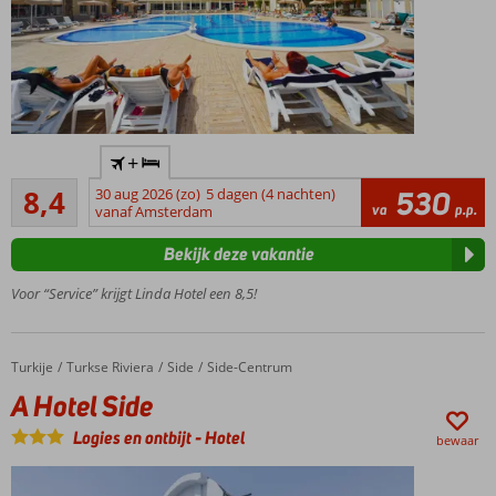
Al jarenlang
+
een
Zeer goed
favoriet
8,4
30 aug 2026 (zo)
5 dagen (4 nachten)
530
591
va
p.p.
familiehotel
vanaf Amsterdam
beoordelingen
met een
Bekijk deze vakantie
fijn
privéstrand
Voor “Service” krijgt Linda Hotel een 8,5!
Ga van de
waterglijbanen
of dobber in
Turkije
A Hotel Side
Home
Turkse Riviera
Side
Side-Centrum
het relaxbad
A Hotel Side
Entertainmentactiviteiten
voor jong en oud
Logies en ontbijt
-
Hotel
bewaar
Verblijf met
het hele
gezin in een