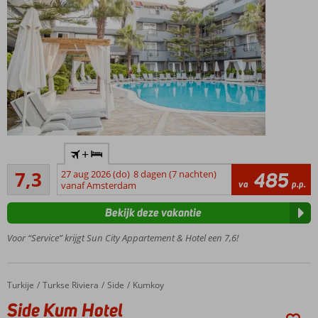
Op
+
slechts 2
Voldoende/goed
km van
7,3
27 aug 2026 (do)
8 dagen (7 nachten)
485
83
va
p.p.
het
vanaf Amsterdam
beoordelingen
centrum
Bekijk deze vakantie
van Side
Gratis
Voor “Service” krijgt Sun City Appartement & Hotel een 7,6!
shuttleservice
naar het
strand
Turkije
Side Kum Hotel
Home
Turkse Riviera
Side
Kumkoy
Ontbijt,
Side Kum Hotel
Halfpension