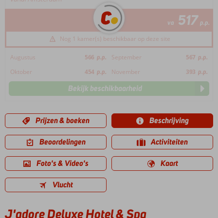
517
va
p.p.
Nog 1 kamer(s) beschikbaar op deze site
Augustus
566
p.p.
September
567
p.p.
Oktober
454
p.p.
November
393
p.p.
Bekijk beschikbaarheid
Prijzen & boeken
Beschrijving
Beoordelingen
Activiteiten
Foto's & Video's
Kaart
Vlucht
J'adore Deluxe Hotel & Spa