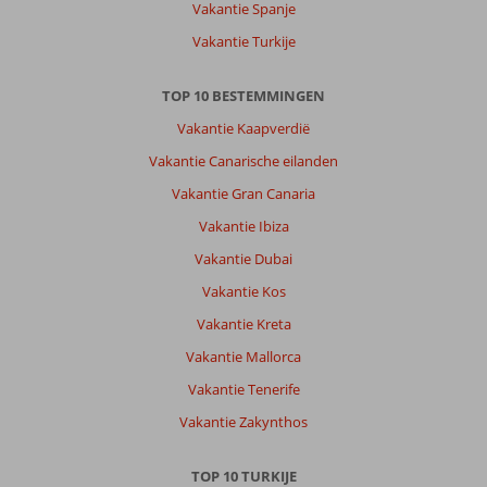
Vakantie Spanje
en
zelf
Vakantie Turkije
de
drukte
TOP 10 BESTEMMINGEN
op
te
Vakantie Kaapverdië
zoeken
Vakantie Canarische eilanden
als
je
Vakantie Gran Canaria
dat
Vakantie Ibiza
wilt.
Vakantie Dubai
Over
Vakantie Kos
J'adore
Deluxe
Vakantie Kreta
Hotel
Vakantie Mallorca
&
Spa:
Vakantie Tenerife
Goed
Vakantie Zakynthos
hotel.
Alleen
wel
TOP 10 TURKIJE