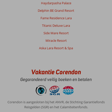
Haydarpasha Palace
Rekent
Europese
Delphin BE Grand Resort
prijzen
Fame Residence Lara
en
levert
Titanic Deluxe Lara
geen
Side Mare Resort
kwaliteit.
Miracle Resort
Algemene indruk
8
Eten
9
Aska Lara Resort & Spa
Ligging
8
Kamers
9
Service
9
Kindvriendelijk
-
Prijs/kwaliteit
9
Wifi kwaliteit
9
Vakantie Corendon
Ramona
5,0
Gegarandeerd veilig boeken en betalen
Nederland
Gezin met jong(e) kind(eren)
,
20 oktober 2025
Corendon is aangesloten bij het ANVR, de Stichting Garantiefonds
Reisgelden (SGR) en het Calamiteitenfonds.
Over