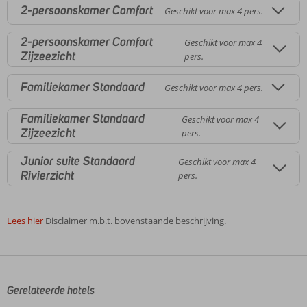
2-persoonskamer Comfort
Geschikt voor max 4 pers.
2-persoonskamer Comfort
Geschikt voor max 4
Zijzeezicht
pers.
Familiekamer Standaard
Geschikt voor max 4 pers.
Familiekamer Standaard
Geschikt voor max 4
Zijzeezicht
pers.
Junior suite Standaard
Geschikt voor max 4
Rivierzicht
pers.
Lees hier
Disclaimer m.b.t. bovenstaande beschrijving.
De
beoordelingen
zijn
door
Gerelateerde hotels
onze