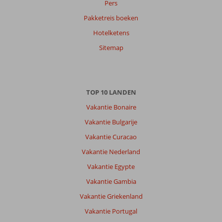
op
Pers
datum (nieuw > oud)
Pakketreis boeken
Hotelketens
Antonius
8,0
Sitemap
Nederland
Met partner
,
31 oktober 2025
TOP 10 LANDEN
Over
Vakantie Bonaire
Titreyengol:
Vakantie Bulgarije
Heerlijke
Vakantie Curacao
omgeving.
Komen
Vakantie Nederland
we
Vakantie Egypte
al
jaren.
Vakantie Gambia
Lekker
Vakantie Griekenland
om
te
Vakantie Portugal
wandelen