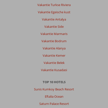
vervelend
Vakantie Turkse Riviera
dat
het
Vakantie Egeische kust
aan
Vakantie Antalya
de
weg
Vakantie Side
ligt.
Vakantie Marmaris
Je
hoort
Vakantie Bodrum
steeds
Vakantie Alanya
het
geluid
Vakantie Kemer
van
Vakantie Belek
passerende
auto's.
Vakantie Kusadasi
Enige
minpuntje
TOP 10 HOTELS
in
het
Sunis Kumkoy Beach Resort
hotel
Eftalia Ocean
was
de
Saturn Palace Resort
kapper.