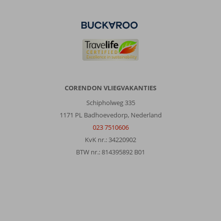
Titreyengol:
Hotel
ligt
bij
een
drukke
weg
met
andere
CORENDON VLIEGVAKANTIES
5
sterren
Schipholweg 335
hotels
1171 PL Badhoevedorp, Nederland
023 7510606
Over
KvK nr.: 34220902
J'adore
Deluxe
BTW nr.: 814395892 B01
Hotel
&
Spa:
Het
hotel
is