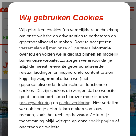
Pakketgarantie
Turkije
Home
Turkse Riviera
Side
Titreyengol
J'adore Deluxe Hotel & Spa
J'adore Deluxe Hotel & Spa
Ultra All Inclusive
-
Hotel