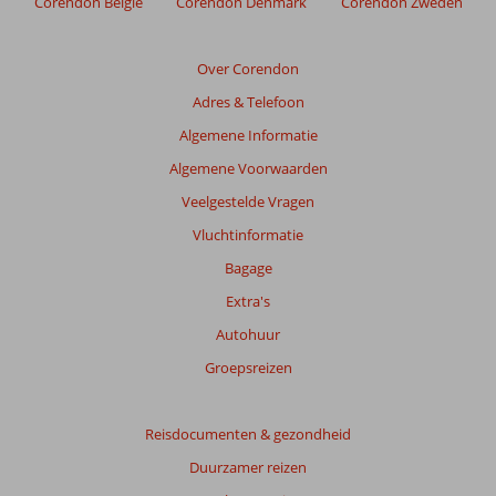
Corendon België
Corendon Denmark
Corendon Zweden
weergegeven
om
de
Over Corendon
relevantie
Adres & Telefoon
van
de
Algemene Informatie
getoonde
Algemene Voorwaarden
beoordelingen
te
Veelgestelde Vragen
garanderen.
Vluchtinformatie
Meer
info
Bagage
over
Extra's
onze
beoordelingen.
Autohuur
Groepsreizen
Totale
score
Reisdocumenten & gezondheid
Gebaseerd
Duurzamer reizen
op:
31