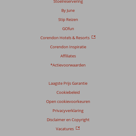
Stoelreservering
beoordelingen
By June
Stip Reizen
Scoreverdeling
GOfun
Algemene indruk
7,1
Eten
6,7
Corendon Hotels & Resorts
Ligging
6,6
Kamers
7,0
Service
7,0
Kindvriendelijk
6,2
Corendon Inspiratie
Prijs/kwaliteit
6,9
Wifi kwaliteit
7,4
Affiliates
*Actievoorwaarden
Ervaringen
van
onze
klanten
Laagste Prijs Garantie
Taal
Cookiebeleid
Nederlands (NL) (22)
Open cookievoorkeuren
Filter
Privacyverklaring
reisgezelschap
Disclaimer en Copyright
Alle
Vacatures
Sorteren