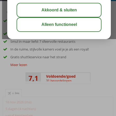
03:45
01:10
aug 33°
C
delen
bewaar
Hotel in Ottomaanse stijl, vlakbij het privéstrand en met elegante
(familie)kamers
Zwemplezier met spectaculaire waterglijbanen
Smul in maar liefst 7 sfeervolle restaurants
In de ruime, stijlvolle kamers voel je je als een royal!
Gratis shuttleservice naar het strand
Meer lezen
7,1
Voldoende/goed
31 beoordelingen
+
16 nov 2026 (ma)
5 dagen (4 nachten)
vanaf Amsterdam