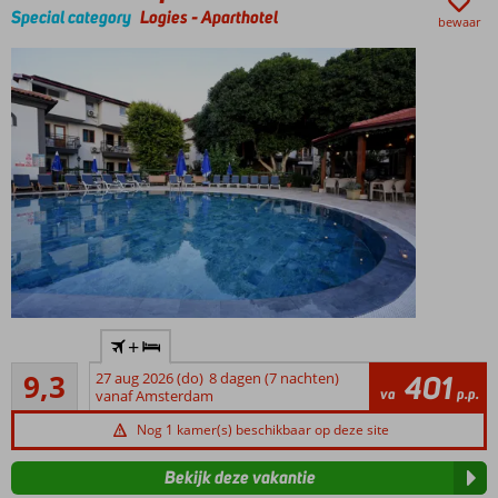
Special category
Logies
-
Aparthotel
bewaar
Gemoedelijke,
+
kleinschalige
Uitstekend
accommodatie
9,3
27 aug 2026 (do)
8 dagen (7 nachten)
401
7
va
p.p.
vanaf Amsterdam
Rustig
beoordelingen
gelegen,
Nog 1 kamer(s) beschikbaar op deze site
centrum
van Dalyan
Bekijk deze vakantie
op