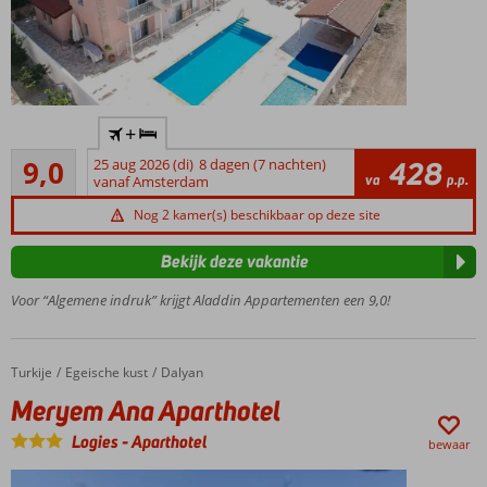
Kleinschalig
+
appartementencomplex
Uitstekend
9,0
25 aug 2026 (di)
8 dagen (7 nachten)
428
Op
21
va
p.p.
vanaf Amsterdam
loopafstand
beoordelingen
van Dalyan
Nog 2 kamer(s) beschikbaar op deze site
Buffetrestaurant
en zwembad
Bekijk deze vakantie
Ruime
Voor “Algemene indruk” krijgt Aladdin Appartementen een 9,0!
appartementen
Nederlandse
eigenaresse
Turkije
Meryem Ana Aparthotel
Home
Egeische kust
Dalyan
Meryem Ana Aparthotel
Logies
-
Aparthotel
bewaar