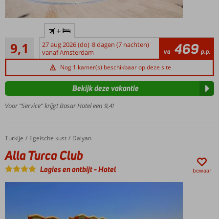
Al
+
jarenlang
Uitstekend
favoriet!
9,1
27 aug 2026 (do)
8 dagen (7 nachten)
469
117
va
p.p.
vanaf Amsterdam
Rustig
beoordelingen
gelegen
Nog 1 kamer(s) beschikbaar op deze site
Gemoedelijke
sfeer
Bekijk deze vakantie
Centrum op
Voor “Service” krijgt Basar Hotel een 9,4!
korte
loopafstand
Vriendelijk
Turkije
Alla Turca Club
Home
Egeische kust
Dalyan
en gastvrij
personeel
Alla Turca Club
Logies en ontbijt
-
Hotel
bewaar