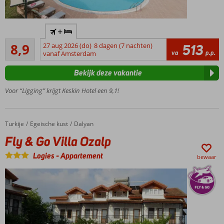
Al jaren
+
favoriet!
Aanrader
8,9
27 aug 2026 (do)
8 dagen (7 nachten)
513
Op
54
va
p.p.
vanaf Amsterdam
loopafstand
beoordelingen
van het
Bekijk deze vakantie
centrum
Prachtige
Voor “Ligging” krijgt Keskin Hotel een 9,1!
tuin met 3
zwembaden
Rustige
Turkije
Fly & Go Villa Ozalp
Home
Egeische kust
Dalyan
ligging
Fly & Go Villa Ozalp
Dicht
bij de
Logies
-
Appartement
bewaar
Dalyan
rivier