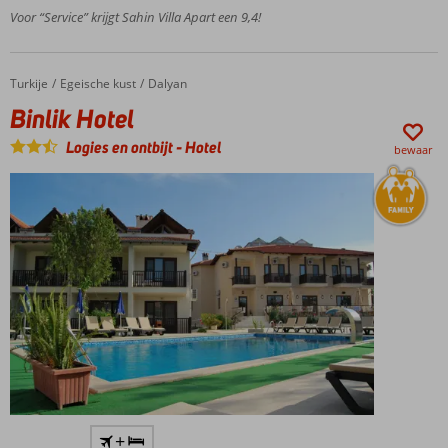
loopafstand
Voor “Service” krijgt Sahin Villa Apart een 9,4!
Turks
bad &
sauna
Turkije
Binlik Hotel
Home
Egeische kust
Dalyan
Ruime
Binlik Hotel
appartementen
Logies en ontbijt
-
Hotel
Gastvrij
bewaar
personeel
&
vriendelijke
service
Op
+
loopafstand