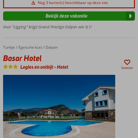
Nog 3 kamer(s) beschikbaar op deze site
Centrale
ligging
Bekijk deze vakantie
in
Dalyan,
Voor “Ligging” krijgt Grand Prestige Dalyan een 9,1!
dichtbij
de rivier
Vriendelijke
Turkije
Basar Hotel
Home
Egeische kust
Dalyan
eigenaren
Basar Hotel
die zorgen
voor een
Logies en ontbijt
-
Hotel
bewaar
warm
welkom
Zwembad
met
zonneterras
Goede uitvalsbasis
voor excursies naar
strand en
bezienswaardigheden