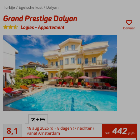
ook
mogelijk
Turkije
Grand Prestige Dalyan
Home
Egeische kust
Dalyan
Grand Prestige Dalyan
Logies
-
Appartement
bewaar
Kleinschalig
+
complex
Zeer goed
met
8,1
18 aug 2026 (di)
8 dagen (7 nachten)
442
33
va
p.p.
familiaire
vanaf Amsterdam
beoordelingen
sfeer