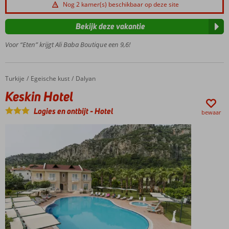
Heerlijk
Nog 2 kamer(s) beschikbaar op deze site
zwembad
en een
Bekijk deze vakantie
verwarmd
Voor “Eten” krijgt Ali Baba Boutique een 9,6!
bubbelbad
Gratis
wifi
Turkije
Keskin Hotel
Home
Egeische kust
Dalyan
Keskin Hotel
Logies en ontbijt
-
Hotel
bewaar