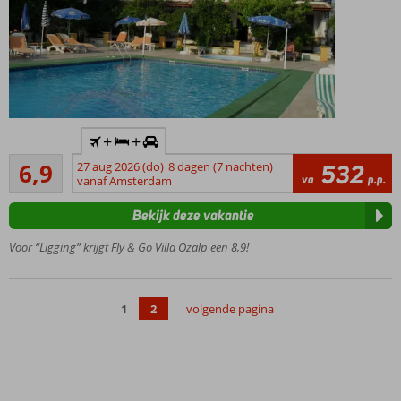
Inclusief
+
+
huurauto
Ruim voldoende
6,9
27 aug 2026 (do)
8 dagen (7 nachten)
532
Toplocatie
34
va
p.p.
vanaf Amsterdam
vlakbij het
beoordelingen
centrum
Bekijk deze vakantie
en de
haven
Voor “Ligging” krijgt Fly & Go Villa Ozalp een 8,9!
Goed
vertoeven
bij 1 van de
1
2
volgende pagina
zwembaden
Ruime 2- & 3-
kamerappartementen
Relaxte
sfeer