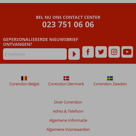
Logies
ontbijt of
BEL NU ONS CONTACT CENTER
halfpension
023 751 06 06
ook
mogelijk
GEPERSONALISEERDE NIEUWSBRIEF
ONTVANGEN?
Corendon België
Corendon Denmark
Corendon Zweden
Over Corendon
Adres & Telefoon
Algemene Informatie
Algemene Voorwaarden