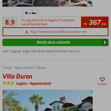
Kleinschalig
+
appartementencomplex
Aanrader
8,9
25 aug 2026 (di)
8 dagen (7 nachten)
367
Centraal
114
va
p.p.
vanaf Amsterdam
gelegen,
beoordelingen
centrum
Nog 3 kamer(s) beschikbaar op deze site
van Dalyan
op
Bekijk deze vakantie
loopafstand
Voor “Ligging” krijgt Villa Kececi Appartementen een 9,2!
Vriendelijke
eigenaren
Ruime
appartementen
Turkije
Villa Duran
Home
Egeische kust
Dalyan
Villa Duran
Logies
-
Appartement
bewaar