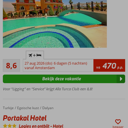
Aan de
+
rand
Aanrader
van
8,6
27 aug 2026 (do)
6 dagen (5 nachten)
470
59
va
p.p.
Dalyan
vanaf Amsterdam
beoordelingen
Prachtig
Bekijk deze vakantie
zwembad
Halfpension
Voor “Ligging” en “Service” krijgt Alla Turca Club een 8,8!
ook
mogelijk
Turkije
Portakal Hotel
Home
Egeische kust
Dalyan
Portakal Hotel
Logies en ontbijt
-
Hotel
bewaar