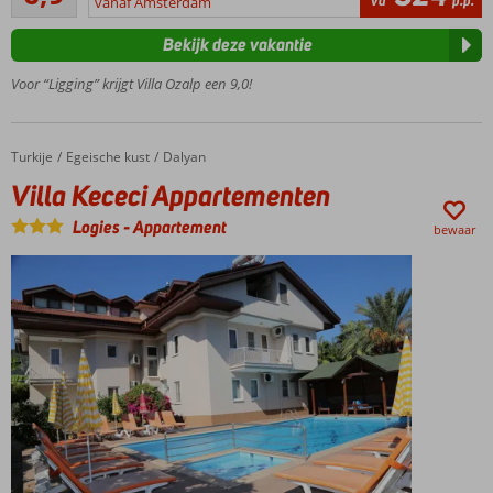
va
p.p.
en de
vanaf Amsterdam
beoordelingen
haven
Bekijk deze vakantie
Goed
vertoeven
Voor “Ligging” krijgt Villa Ozalp een 9,0!
bij 1 van de
zwembaden
Ruime 2- & 3-
Turkije
Villa Kececi Appartementen
Home
Egeische kust
Dalyan
kamerappartementen
Villa Kececi Appartementen
Relaxte
sfeer
Logies
-
Appartement
bewaar
Logies
ontbijt of
halfpension
ook
mogelijk