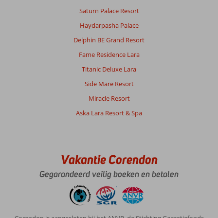
winkelstraat.
Saturn Palace Resort
De
Haydarpasha Palace
appartementen
zijn
Delphin BE Grand Resort
van
Fame Residence Lara
alle
gemakken
Titanic Deluxe Lara
voorzien,
Side Mare Resort
ruim,
schoon
Miracle Resort
en
Aska Lara Resort & Spa
hebben
goede
bedden.
Het
zwembad
Vakantie Corendon
is
fijn
Gegarandeerd veilig boeken en betalen
(zout,
geen
chloor).
Er
Corendon is aangesloten bij het ANVR, de Stichting Garantiefonds