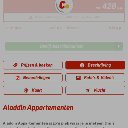
428
va
p.p.
Nog 2 kamer(s) beschikbaar op deze site
Augustus
428
p.p.
Oktober
513
p.p.
Bekijk beschikbaarheid
Prijzen & boeken
Beschrijving
Beoordelingen
Foto's & Video's
Kaart
Vlucht
Aladdin Appartementen
Aladdin Appartementen is zo’n plek waar je je meteen thuis