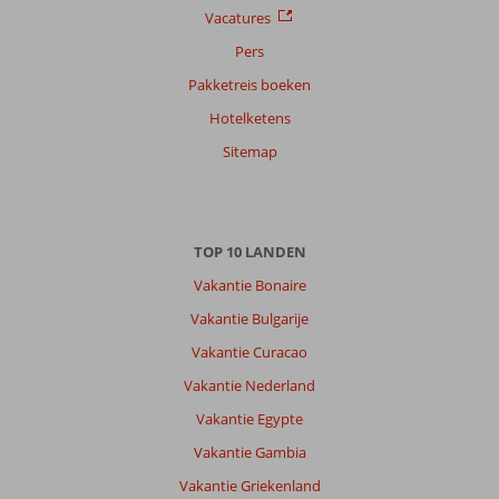
datum (nieuw > oud)
Vacatures
Pers
Gerardus
9,0
Pakketreis boeken
Nederland
Hotelketens
Met partner
,
Sitemap
20 juni 2026
Dalyan
TOP 10 LANDEN
kennen
we
Vakantie Bonaire
na
Vakantie Bulgarije
15x
behoorlijk
Vakantie Curacao
goed,
Vakantie Nederland
het
blijft
Vakantie Egypte
een
Vakantie Gambia
heerlijke
plek
Vakantie Griekenland