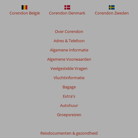
om
de
Corendon België
Corendon Denmark
Corendon Zweden
relevantie
van
de
Over Corendon
getoonde
Adres & Telefoon
beoordelingen
te
Algemene Informatie
garanderen.
Algemene Voorwaarden
Meer
info
Veelgestelde Vragen
over
Vluchtinformatie
onze
beoordelingen.
Bagage
Extra's
Totale
Autohuur
score
Groepsreizen
Gebaseerd
op:
21
Reisdocumenten & gezondheid
beoordelingen