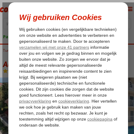
Pakketgarantie
Turkije
Home
Egeische kust
Dalyan
Aladdin Appartementen
Aladdin Appartementen
Logies
-
Appartement