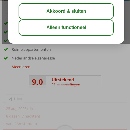
03:30
00:45
aug 33°
C
delen
bewaar
Kleinschalig appartementencomplex
Op loopafstand van Dalyan
Buffetrestaurant en zwembad
Ruime appartementen
Nederlandse eigenaresse
Meer lezen
9,0
Uitstekend
21 beoordelingen
+
25 aug 2026 (di)
8 dagen (7 nachten)
vanaf Amsterdam