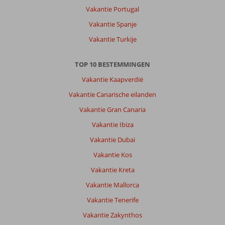
om
Vakantie Portugal
tot
rust
Vakantie Spanje
te
Vakantie Turkije
komen.
Mooie
omgeving,
TOP 10 BESTEMMINGEN
prachtig
Vakantie Kaapverdië
strand,
fijne
Vakantie Canarische eilanden
boottochten
Vakantie Gran Canaria
en
uitstapjes.
Vakantie Ibiza
Maar
Vakantie Dubai
vooral...
Superlieve
Vakantie Kos
mensen.
Vakantie Kreta
Voor
ons
Vakantie Mallorca
is
Vakantie Tenerife
het
als
Vakantie Zakynthos
thuiskomen.