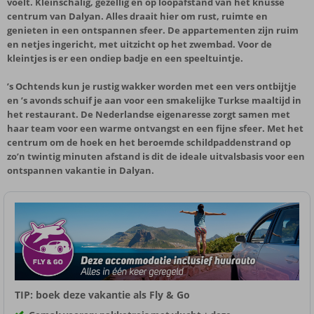
voelt. Kleinschalig, gezellig en op loopafstand van het knusse
centrum van Dalyan. Alles draait hier om rust, ruimte en
genieten in een ontspannen sfeer. De appartementen zijn ruim
en netjes ingericht, met uitzicht op het zwembad. Voor de
kleintjes is er een ondiep badje en een speeltuintje.
’s Ochtends kun je rustig wakker worden met een vers ontbijtje
en ’s avonds schuif je aan voor een smakelijke Turkse maaltijd in
het restaurant. De Nederlandse eigenaresse zorgt samen met
haar team voor een warme ontvangst en een fijne sfeer. Met het
centrum om de hoek en het beroemde schildpaddenstrand op
zo’n twintig minuten afstand is dit de ideale uitvalsbasis voor een
ontspannen vakantie in Dalyan.
TIP: boek deze vakantie als Fly & Go