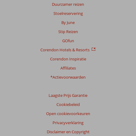
Duurzamer reizen
Stoelreservering
Scoreverdeling
By June
Algemene indruk
9,0
Eten
8,0
Stip Reizen
Ligging
8,6
Kamers
8,9
Service
8,7
Kindvriendelijk
8,6
GOfun
Prijs/kwaliteit
8,4
Wifi kwaliteit
7,4
Corendon Hotels & Resorts
Corendon Inspiratie
Ervaringen
van
Affiliates
onze
klanten
*Actievoorwaarden
Taal
Nederlands (NL) (20)
Laagste Prijs Garantie
Filter
Cookiebeleid
reisgezelschap
Open cookievoorkeuren
Alle
Privacyverklaring
Sorteren
op
Disclaimer en Copyright