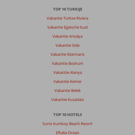
TOP 10 TURKIJE
Over
Aladdin
Vakantie Turkse Riviera
Appartementen:
Vakantie Egeische kust
Aladdin
Vakantie Antalya
is
een
Vakantie Side
mooie,
Vakantie Marmaris
moderne
accommodatie
Vakantie Bodrum
net
Vakantie Alanya
buiten
het
Vakantie Kemer
centrum.
Vakantie Belek
Binnen
10
Vakantie Kusadasi
minuutjes
lopen
TOP 10 HOTELS
ben
je
Sunis Kumkoy Beach Resort
in
Eftalia Ocean
de