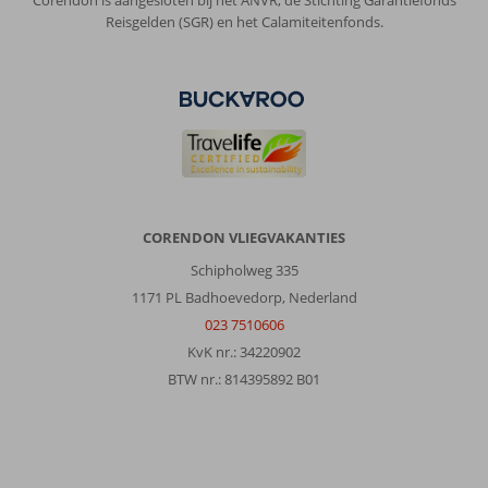
zou
Reisgelden (SGR) en het Calamiteitenfonds.
iets
meer
schaduw
gecreëerd
mogen
worden
bv
met
beplanting
en
CORENDON VLIEGVAKANTIES
een
extra
Schipholweg 335
overkapping,
1171 PL Badhoevedorp, Nederland
maar
023 7510606
dat
KvK nr.: 34220902
zit
al
BTW nr.: 814395892 B01
in
de
planning
hebben
we