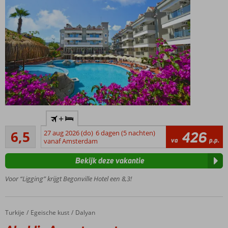
Op
+
loopafstand
Ruim voldoende
van het
6,5
27 aug 2026 (do)
6 dagen (5 nachten)
426
105
va
p.p.
strand
vanaf Amsterdam
beoordelingen
Nette,
Bekijk deze vakantie
comfortabele
kamers
Voor “Ligging” krijgt Begonville Hotel een 8,3!
Groot
buitenzwembad
Zo in het
Turkije
Aladdin Appartementen
Home
Egeische kust
Dalyan
centrum