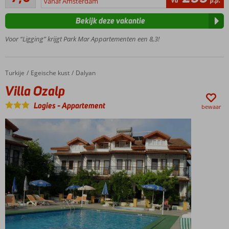
va
p.p.
vanaf Amsterdam
rustig
beoordelingen
gelegen
Bekijk deze vakantie
Ideale
uitvalsbasis
Voor “Ligging” krijgt Park Mar Appartementen een 8,3!
voor
Marmaris
Ruime 2-
Turkije
Villa Ozalp
Home
Egeische kust
Dalyan
kamerappartementen
Villa Ozalp
Vriendelijk
en
Logies
-
Appartement
bewaar
behulpzaam
personeel