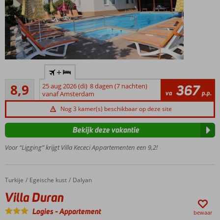
Kleinschalig
+
appartementencomplex
Aanrader
8,9
25 aug 2026 (di)
8 dagen (7 nachten)
367
Centraal
114
va
p.p.
vanaf Amsterdam
gelegen,
beoordelingen
centrum
Nog 3 kamer(s) beschikbaar op deze site
van Dalyan
op
Bekijk deze vakantie
loopafstand
Voor “Ligging” krijgt Villa Kececi Appartementen een 9,2!
Vriendelijke
eigenaren
Ruime
appartementen
Turkije
Villa Duran
Home
Egeische kust
Dalyan
Villa Duran
Logies
-
Appartement
bewaar