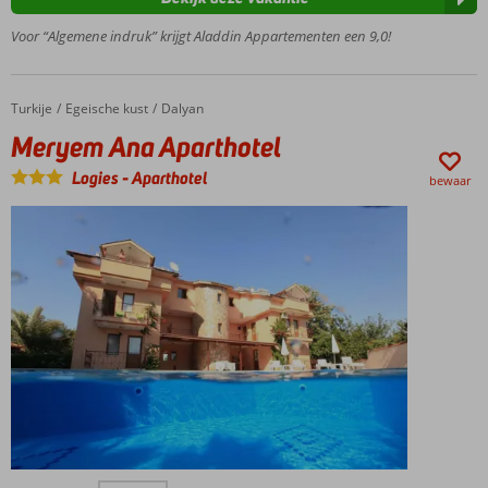
Ruime
Voor “Algemene indruk” krijgt Aladdin Appartementen een 9,0!
appartementen
Nederlandse
eigenaresse
Turkije
Meryem Ana Aparthotel
Home
Egeische kust
Dalyan
Meryem Ana Aparthotel
Logies
-
Aparthotel
bewaar
Geliefd onder