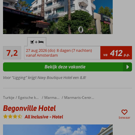
Kleinschalig
+
hotel
Voldoende/goed
7,2
27 aug 2026 (do)
8 dagen (7 nachten)
412
Gelegen
10
va
p.p.
vanaf Amsterdam
in
beoordelingen
Icmeler
Bekijk deze vakantie
Op
slechts
Voor “Ligging” krijgt Navy Boutique Hotel een 8,8!
100
meter
van
Turkije
Begonville Hotel
Home
Egeische kust
Marmaris
Marmaris-Centrum
het
Begonville Hotel
strand
Halfpension
All Inclusive
-
Hotel
bewaar
ook
mogelijk