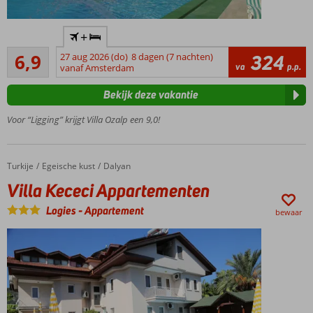
Toplocatie
+
vlakbij het
Ruim voldoende
centrum
6,9
27 aug 2026 (do)
8 dagen (7 nachten)
324
33
va
p.p.
en de
vanaf Amsterdam
beoordelingen
haven
Bekijk deze vakantie
Goed
vertoeven
Voor “Ligging” krijgt Villa Ozalp een 9,0!
bij 1 van de
zwembaden
Ruime 2- & 3-
Turkije
Villa Kececi Appartementen
Home
Egeische kust
Dalyan
kamerappartementen
Villa Kececi Appartementen
Relaxte
sfeer
Logies
-
Appartement
bewaar
Logies
ontbijt of
halfpension
ook
mogelijk