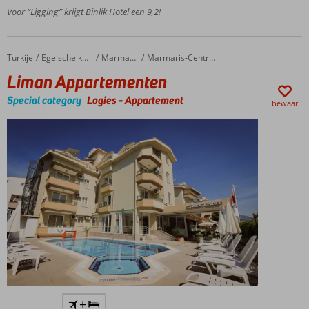
Voor “Ligging” krijgt Binlik Hotel een 9,2!
Turkije
Liman Appartementen
Home
Egeische kust
Marmaris
Marmaris-Centrum
Liman Appartementen
Special category
Logies
-
Appartement
bewaar
In het
+
centrum