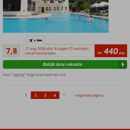
Perfecte
+
ligging,
Goed
direct aan
7,8
27 aug 2026 (do)
8 dagen (7 nachten)
440
108
va
p.p.
het
vanaf Amsterdam
beoordelingen
strand en
Bekijk deze vakantie
de
boulevard
Voor “Ligging” krijgt Area Hotel een 9,5!
Kleinschalig,
knus hotel
Afkoelen
…
1
2
3
4
volgende pagina
in het
ruime
zwembad
Vriendelijk
personeel