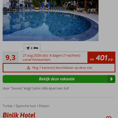
Gemoedelijke,
+
kleinschalige
Uitstekend
accommodatie
9,3
27 aug 2026 (do)
8 dagen (7 nachten)
401
7
va
p.p.
vanaf Amsterdam
Rustig
beoordelingen
gelegen,
Nog 1 kamer(s) beschikbaar op deze site
centrum
van Dalyan
Bekijk deze vakantie
op
loopafstand
Voor “Service” krijgt Sahin Villa Apart een 9,4!
Turks
bad &
sauna
Turkije
Binlik Hotel
Home
Egeische kust
Dalyan
Ruime
Binlik Hotel
appartementen