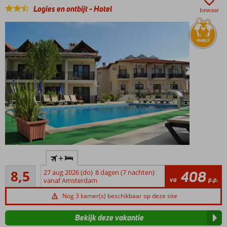
Logies en ontbijt
-
Hotel
Gastvrij
bewaar
personeel
&
vriendelijke
service
Op
+
loopafstand
Aanrader
van het
8,5
27 aug 2026 (do)
8 dagen (7 nachten)
408
40
va
p.p.
centrum
vanaf Amsterdam
beoordelingen
Familiehotel
Nog 3 kamer(s) beschikbaar op deze site
Verzorgde
kamers
Bekijk deze vakantie