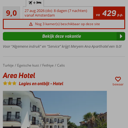
+
de
Uitstekend
Nederlandse
9,0
27 aug 2026 (do)
8 dagen (7 nachten)
429
57
va
p.p.
en Belgische
vanaf Amsterdam
beoordelingen
vakantieganger
Nog 3 kamer(s) beschikbaar op deze site
Onlangs
gerenoveerd
Bekijk deze vakantie
Goede
Voor “Algemene indruk” en “Service” krijgt Meryem Ana Aparthotel een 9,0!
prijs-/kwaliteitverhouding
Ontbijt
ook
mogelijk
Turkije
Area Hotel
Home
Egeische kust
Fethiye
Calis
Area Hotel
Logies en ontbijt
-
Hotel
bewaar