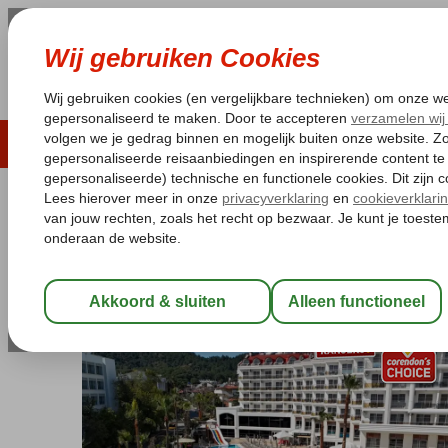
LAST MINUTE
ZOMER 2026
ZONVAKA
Pakketgarantie
Laagsteprijsgarantie*
Gratis
Turkije
Home
Egeische kust
Marmaris
Marmaris-Centrum
Gran
Grand Ideal Premium Hotel
All Inclusive
-
Hotel