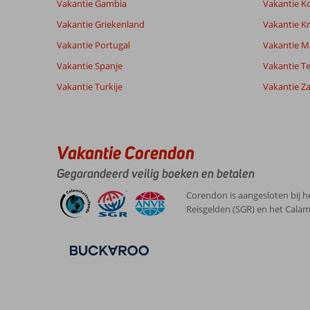
Vakantie Gambia
Vakantie K
Vakantie Griekenland
Vakantie Kr
Ervaringen
Taal
Vakantie Portugal
Vakantie M
van onze
Nederlands (NL) (15)
klanten
Vakantie Spanje
Vakantie Te
Vakantie Turkije
Vakantie Z
8,0
Over
Algemene indruk
8
Marmaris-
Ligging
8
Anoniem
Centrum:
Vakantie Corendon
Service
6
Nederland
Prijs/kwaliteit
10
Marmaris
Gegarandeerd veilig boeken en betalen
Met partner
Eten
8
is
,
echt
Kamers
10
Corendon is aangesloten bij h
06 juni 2026
een
Kindvriendelijk
-
Reisgelden (SGR) en het Calam
geweldige
Wifi kwaliteit
10
stad
leuke
winkels
en
restaurants