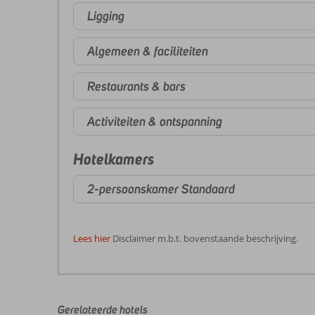
Ligging
Algemeen & faciliteiten
Restaurants & bars
Activiteiten & ontspanning
Hotelkamers
2-persoonskamer Standaard
Lees hier
Disclaimer m.b.t. bovenstaande beschrijving.
De
beoordelingen
zijn
door
Gerelateerde hotels