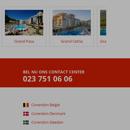
Grand Pasa
Grand Cettia
BEL NU ONS CONTACT CENTER
023 751 06 06
Corendon België
Corendon Denmark
Corendon Zweden