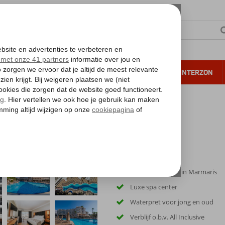
NTIE
VERRE REIZEN
ALL INCLUSIVE
WINTERZON
 annuleren*
d Ideal Premium Hotel
Centraal gelegen in Marmaris
Luxe spa center
Waterpret voor jong en oud
Verblijf o.b.v. All Inclusive