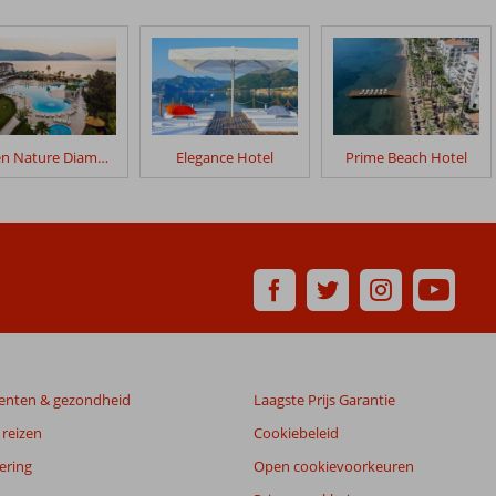
Green Nature Diamond
Elegance Hotel
Prime Beach Hotel
enten & gezondheid
Laagste Prijs Garantie
reizen
Cookiebeleid
ering
Open cookievoorkeuren