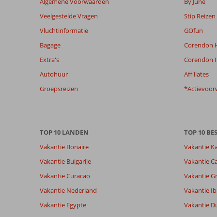
Algemene Voorwaarden
By June
weergegeven
Veelgestelde Vragen
Stip Reizen
om
de
Vluchtinformatie
GOfun
relevantie
Bagage
Corendon H
van
de
Extra's
Corendon I
getoonde
Autohuur
Affiliates
beoordelingen
te
Groepsreizen
*Actievoor
garanderen.
Meer
info
over
TOP 10 LANDEN
TOP 10 B
onze
beoordelingen.
Vakantie Bonaire
Vakantie K
Vakantie Bulgarije
Vakantie Ca
Totale score
Scoreverdeling
8,7
Vakantie Curacao
Vakantie G
Algemene indruk
8,7
Eten
Gebaseerd op:
Ligging
8,7
Kamers
Vakantie Nederland
Vakantie Ib
22
Aanrader
Service
8,4
Kindvriende
beoordelingen
Vakantie Egypte
Vakantie D
Prijs/kwaliteit
8,5
Wifi kwalite