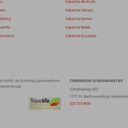
os
Vakantie Bodrum
eta
Vakantie Alanya
Filter reisgezelschap
Sorteren op
allorca
Vakantie Kemer
Alle
datum (nieuw > oud)
nerife
Vakantie Belek
akynthos
Vakantie Kusadasi
et ANVR, de Stichting Garantiefonds
CORENDON VLIEGVAKANTIES
iteitenfonds.
Schipholweg 335
1171 PL Badhoevedorp, Nederlan
023 7510606