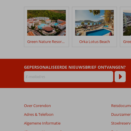
onze
klanten
geschreven
na
hun
verblijf
in
Green Nature Resort & Spa
Orka Lotus Beach
Grand
Ideal
Premium
Hotel
GEPERSONALISEERDE NIEUWSBRIEF ONTVANGEN?
Beoordelingen
die
ouder
zijn
dan
Over Corendon
Reisdocum
48
maanden
Adres & Telefoon
Duurzamer 
worden
Algemene Informatie
Stoelreserv
niet
meer