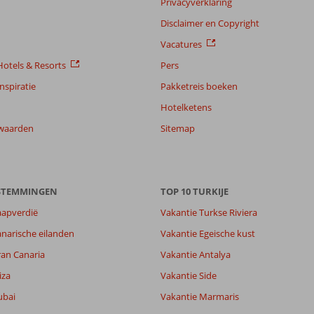
Privacyverklaring
Disclaimer en Copyright
Vacatures
otels & Resorts
Pers
nspiratie
Pakketreis boeken
Hotelketens
waarden
Sitemap
ESTEMMINGEN
TOP 10 TURKIJE
aapverdië
Vakantie Turkse Riviera
narische eilanden
Vakantie Egeische kust
ran Canaria
Vakantie Antalya
8,2
8,1
iza
Vakantie Side
lijk
6,5
ubai
Vakantie Marmaris
it
6,2