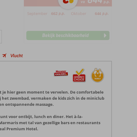
644
va
p.p.
September
662
p.p.
Oktober
644
p.p.
Bekijk beschikbaarheid
Vlucht
ft je hier geen moment te vervelen. De comfortabele
bij het zwembad, vermaken de kids zich in de miniclub
t een ontspannende massage.
kunt voor ontbijt, lunch en diner. Het à-la-
Marmaris met tal van gezellige bars en restaurants
Ideal Premium Hotel.