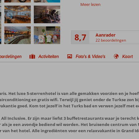
Meer lezen
8,7
Aanrader
22 beoordelingen
oordelingen
Activiteiten
Foto's & Video's
Kaart
s. Het luxe 5-sterrenhotel is van alle gemakken voorzien en je hoe
rconditioning en gratis wifi. Terwijl jij geniet onder de Turkse zon 
e vakantie goed. Kom tot jezelf in het Turks bad en verwen jezelf me
All Inclusive. Er zijn maar liefst 3 buffetrestaurants waar je terecht 
r als je een avondje bediend wil worden. Het bruisende centrum van 
eur van het hotel. Alle ingrediënten voor een relaxvakantie in Grand 