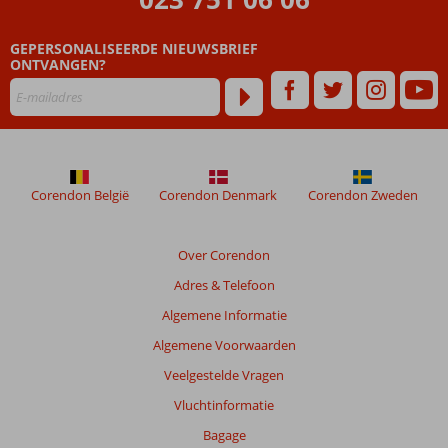
24/7
genieten
GEPERSONALISEERDE NIEUWSBRIEF
van
ONTVANGEN?
drankjes
met
Ultra All
Inclusive
Corendon België
Corendon Denmark
Corendon Zweden
Over Corendon
Adres & Telefoon
Algemene Informatie
Algemene Voorwaarden
Veelgestelde Vragen
Vluchtinformatie
Bagage