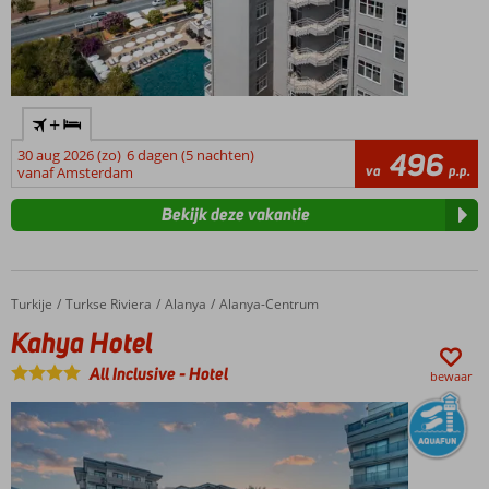
+
30 aug 2026 (zo)
6 dagen (5 nachten)
496
va
p.p.
vanaf Amsterdam
Bekijk deze vakantie
Turkije
Kahya Hotel
Home
Turkse Riviera
Alanya
Alanya-Centrum
Kahya Hotel
All Inclusive
-
Hotel
bewaar