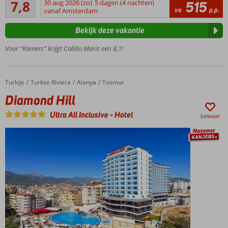
7,8
30 aug 2026 (zo)
5 dagen (4 nachten)
515
Vlak
33
va
p.p.
vanaf Amsterdam
bij het
beoordelingen
strand
Bekijk deze vakantie
Diverse
restaurants
Voor “Kamers” krijgt Calido Maris een 8,1!
en bars
Waterglijbanen
voor jong en
Turkije
Diamond Hill
Home
Turkse Riviera
Alanya
Tosmur
oud
Diamond Hill
Ultra All Inclusive
-
Hotel
bewaar