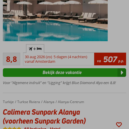
Privé
+
strand
Aanrader
8,8
30 aug 2026 (zo)
5 dagen (4 nachten)
507
Zwembad
26
va
p.p.
vanaf Amsterdam
met 2
beoordelingen
glijbanen
Bekijk deze vakantie
Op basis
van All
Voor “Algemene indruk” en “Ligging” krijgt Blue Diamond Alya een 8,8!
Inclusive
Turkije
Calimera Sunpark Alanya (voorheen Sunpark Garden)
Home
Turkse Riviera
Alanya
Alanya-Centrum
Calimera Sunpark Alanya
(voorheen Sunpark Garden)