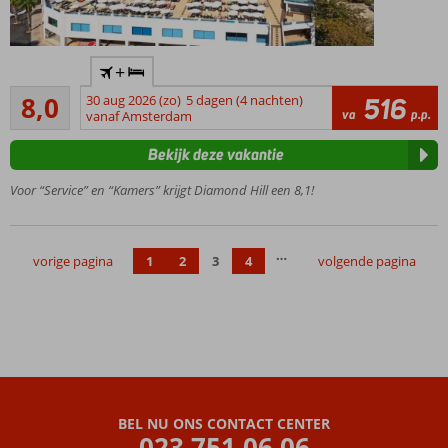
Fijn hotel
+
met
Zeer goed
centrale
8,0
30 aug 2026 (zo)
5 dagen (4 nachten)
516
341
va
p.p.
ligging,
vanaf Amsterdam
beoordelingen
grote
Bekijk deze vakantie
kamers
en
Voor “Service” en “Kamers” krijgt Diamond Hill een 8,1!
zwembad
met
glijbanen
…
Strijk neer
vorige pagina
1
2
3
4
volgende pagina
op het fijne
privéstrand
(op ca. 100
m)
Ga van de
glijbaan, ontspan
in de spa of neem
BEL NU ONS CONTACT CENTER
deel aan leuke
023 751 06 06
(sport)activiteiten