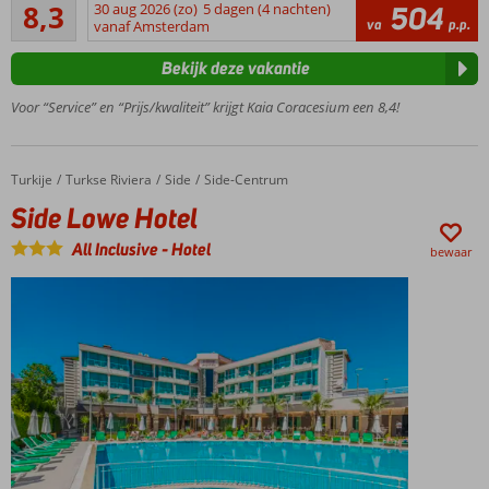
Zeer goed
8,3
30 aug 2026 (zo)
5 dagen (4 nachten)
504
Mini
106
va
p.p.
vanaf Amsterdam
Aquapark
beoordelingen
met
Bekijk deze vakantie
glijbanen
Miniclub
Voor “Service” en “Prijs/kwaliteit” krijgt Kaia Coracesium een 8,4!
en
speeltuin
voor de
Turkije
Side Lowe Hotel
Home
Turkse Riviera
Side
Side-Centrum
kinderen
Side Lowe Hotel
Uitgebreid
animatieprogramma
All Inclusive
-
Hotel
bewaar