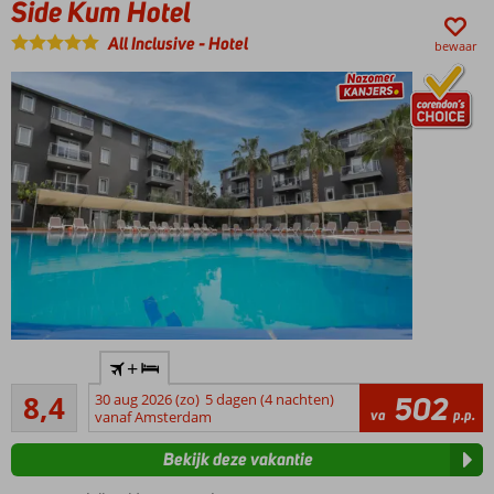
Side Kum Hotel
All Inclusive
-
Hotel
bewaar
Familiehotel
+
met
Zeer goed
comfortabele
8,4
30 aug 2026 (zo)
5 dagen (4 nachten)
502
361
va
p.p.
(familie)kamers
vanaf Amsterdam
beoordelingen
en centrale
Bekijk deze vakantie
ligging in
Kümköy