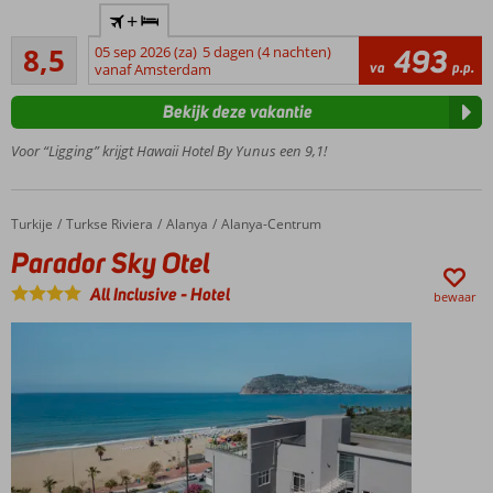
Op
+
slechts
Aanrader
30
8,5
05 sep 2026 (za)
5 dagen (4 nachten)
493
68
va
p.p.
meter
vanaf Amsterdam
beoordelingen
van
Bekijk deze vakantie
het
strand
Voor “Ligging” krijgt Hawaii Hotel By Yunus een 9,1!
Ontspannen
in de sauna
Zwembad
Turkije
Parador Sky Otel
Home
Turkse Riviera
Alanya
Alanya-Centrum
met
Parador Sky Otel
kinderbad
Centrum
All Inclusive
-
Hotel
bewaar
van
Marmaris
op 1
kilometer