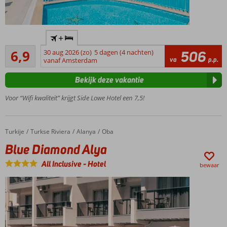
Shuttlebus
+
naar het
Ruim voldoende
strand
6,9
30 aug 2026 (zo)
5 dagen (4 nachten)
506
11
va
p.p.
vanaf Amsterdam
O.b.v. All
beoordelingen
Inclusive
Bekijk deze vakantie
Comfortabele
kamers
Voor “Wifi kwaliteit” krijgt Side Lowe Hotel een 7,5!
Heerlijk
zwembad
Turkije
Blue Diamond Alya
Home
Turkse Riviera
Alanya
Oba
Blue Diamond Alya
All Inclusive
-
Hotel
bewaar