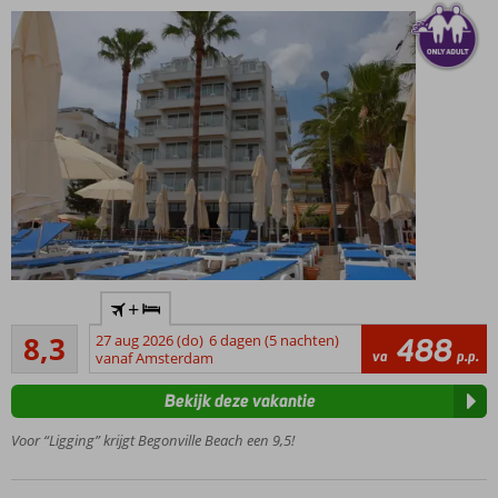
Only
+
Adult:
Zeer goed
minimale
8,3
27 aug 2026 (do)
6 dagen (5 nachten)
488
31
va
p.p.
leeftijd
vanaf Amsterdam
beoordelingen
16 jaar
Bekijk deze vakantie
Direct aan
het
Voor “Ligging” krijgt Begonville Beach een 9,5!
privéstrand
Centrum