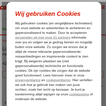
Pakketgarantie
Home
Vakantie reizen
Last minute Turkije
met (Ultra) All Inclusive
430 aanbiedingen
Filter 430 aanbiedingen
Sorteren op:
Pagina 3
31 t/m 45 van de 430 accommodaties