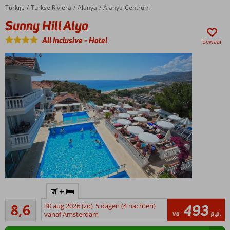
van
Turkije
Sunny Hill Alya
Home
Turkse Riviera
Alanya
Alanya-Centrum
Marmaris
Sunny Hill Alya
op ca. 1
km
All Inclusive
-
Hotel
bewaar
Moderne
kamers
met
zeezicht
Gelegen
+
op een
Aanrader
heuvel,
8,6
30 aug 2026 (zo)
5 dagen (4 nachten)
493
31
va
p.p.
prachtig
vanaf Amsterdam
beoordelingen
uitzicht!