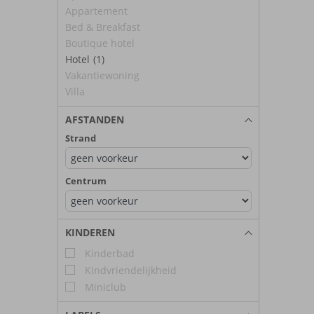
Appartement
Bed & Breakfast
Boutique hotel
Hotel
(1)
Vakantiewoning
Villa
AFSTANDEN
Strand
Centrum
KINDEREN
Kinderbad
Kindvriendelijkheid
Miniclub