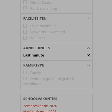
Outlet Deals
Reisbegeleiding
FACILITEITEN
Privé zwembad
Verwarmd Zwembad
Wellness
AANBIEDINGEN
Last minute
KAMERTYPE
Family
Swim-up (privé- of gedeeld
zwembad)
SCHOOLVAKANTIES
Zomervakantie 2026
Herfstvakantie 2026