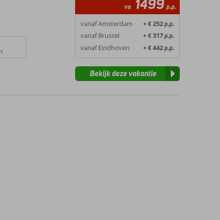
1499
va
p.p.
vanaf Amsterdam
+ € 252
p.p.
vanaf Brussel
+ € 317
p.p.
vanaf Eindhoven
+ € 442
p.p.
n
Bekijk deze vakantie