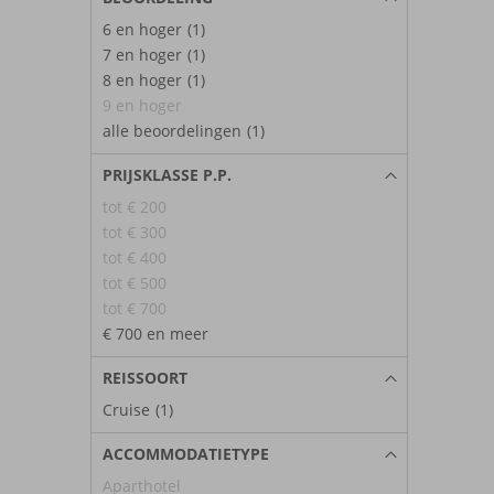
6 en hoger
(1)
7 en hoger
(1)
8 en hoger
(1)
9 en hoger
alle beoordelingen
(1)
PRIJSKLASSE P.P.
tot € 200
tot € 300
tot € 400
tot € 500
tot € 700
€ 700 en meer
REISSOORT
Cruise
(1)
ACCOMMODATIETYPE
Aparthotel