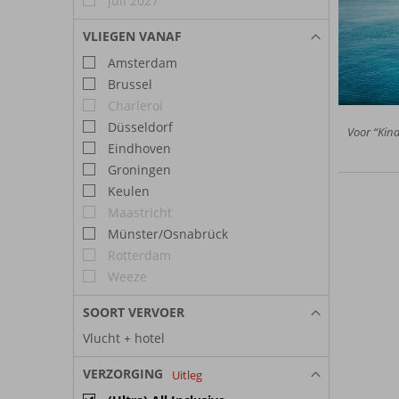
juli 2027
VLIEGEN VANAF
Amsterdam
Brussel
Charleroi
Düsseldorf
Voor “Kind
Eindhoven
Groningen
Keulen
Maastricht
Münster/Osnabrück
Rotterdam
Weeze
SOORT VERVOER
Vlucht + hotel
VERZORGING
Uitleg