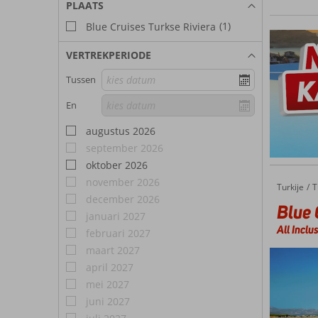
PLAATS
(1)
Blue Cruises Turkse Riviera
VERTREKPERIODE
Tussen
En
augustus 2026
september 2026
oktober 2026
november 2026
Turkije
Blue Cruise Antalya
Home
T
december 2026
Blue 
januari 2027
All Inclu
februari 2027
maart 2027
april 2027
mei 2027
juni 2027