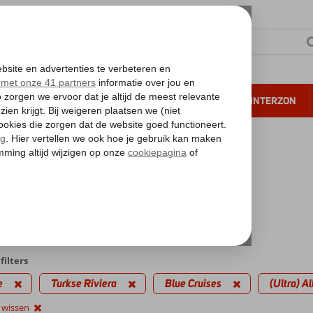
NTIE
VERRE REIZEN
ALL INCLUSIVE
WINTERZON
 annuleren*
kantie reizen
inute Blue Cruises
a) All Inclusive
edingen
filters
e
Turkse Riviera
Blue Cruises
(Ultra) Al
s wissen