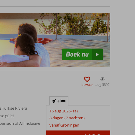
bewaar
aug 33°
C
+
e Turkse Rivièra
15 aug 2026 (za)
se gület
8 dagen (7 nachten)
pension of All Inclusive
vanaf Groningen