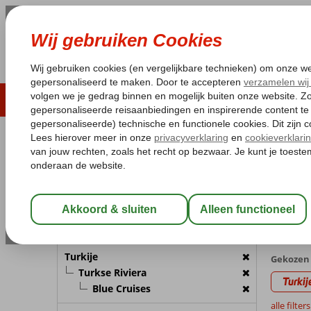
LAST MINUTE
ZOMER 2026
ZONVAKA
Pakketgarantie
Laagsteprijsgarantie*
Gratis
REISGEZELSCHAP
Home
Va
Kamer 1:
2 Personen
Last m
met (Ultr
Wijzig Reisgezelschap
1 aanbi
BESTEMMING
Turkije
Gekozen 
Turkse Riviera
Turkij
Blue Cruises
alle filter