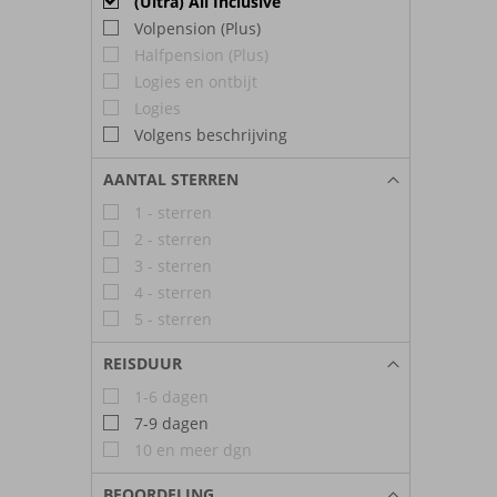
(Ultra) All Inclusive
Volpension (Plus)
Halfpension (Plus)
Logies en ontbijt
Logies
Volgens beschrijving
AANTAL STERREN
1 - sterren
2 - sterren
3 - sterren
4 - sterren
5 - sterren
REISDUUR
1-6 dagen
7-9 dagen
10 en meer dgn
BEOORDELING