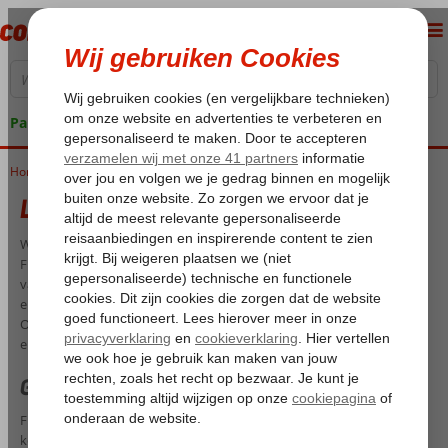
Pakketgarantie
Home
Last Minute Fuerteventura
Last minute Fuerteventura
Wie kiest voor een vakantie op het schitterende eiland
Fuerteventura, geniet van zon, zee en strand! U belandt in een oase
van rust, op de prachtige zandstranden staan wiegende palmbomen
en de intensblauwe zee kent ontelbare geweldige surfhotspots.
Ontdek het gevarieerde aanbod voor uw last minute Fuerteventura
en boek tegen scherpe prijzen een vakantie onder de Spaanse zon.
Goedkope last minute Fuerteventura
Fuerteventura is een geliefd eiland voor Spanjeliefhebbers. Als u al
kennis heeft gemaakt met de andere mooie Canarische Eilanden,