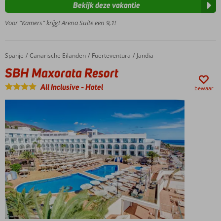
Bekijk deze vakantie
Adult:
min.
Voor “Kamers” krijgt Arena Suite een 9,1!
leeftijd
16 jaar
Op
Spanje
SBH Maxorata Resort
Home
Canarische Eilanden
Fuerteventura
Jandia
loopafstand
SBH Maxorata Resort
van het
strand en
All Inclusive
-
Hotel
bewaar
centrum
Ruime,
moderne
kamers met
zwembadzicht
Meerdere
zwembaden
voor de
verkoelende
duik
Breng een
bezoek aan
de