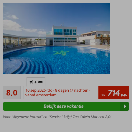
Kleinschalig
+
boutique
Zeer goed
hotel
8,0
10 sep 2026 (do)
8 dagen (7 nachten)
714
3
va
p.p.
vanaf Amsterdam
Direct
beoordelingen
aan
Bekijk deze vakantie
het
strand
Voor “Algemene indruk” en “Service” krijgt Tao Caleta Mar een 8,0!
Centrum
van