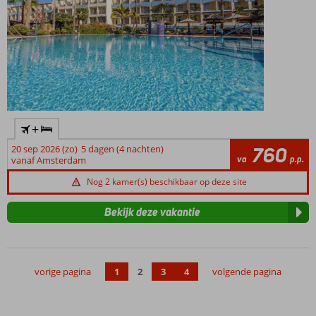
+
20 sep 2026 (zo)
5 dagen (4 nachten)
760
va
p.p.
vanaf Amsterdam
Nog 2 kamer(s) beschikbaar op deze site
Bekijk deze vakantie
vorige pagina
1
2
3
4
volgende pagina