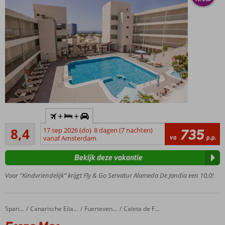
Verblijf
o.b.v. All
Inclusive
ook
mogelijk
Quality
time in
Costa
Calma
Inclusief
+
+
huurauto
Zeer goed
8,4
17 sep 2026 (do)
8 dagen (7 nachten)
735
Gelegen
18
va
p.p.
vanaf Amsterdam
in het
beoordelingen
centrum
Bekijk deze vakantie
en vlak
bij het
Voor “Kindvriendelijk” krijgt Fly & Go Servatur Alameda De Jandia een 10,0!
strand
Ruime
appartementen
Ereza Mar
Home
Spanje
Canarische Eilanden
Fuerteventura
Caleta de Fuste
Een