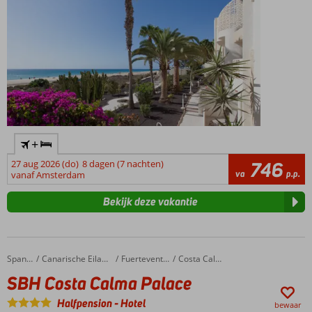
+
27 aug 2026 (do)
8 dagen (7 nachten)
746
va
p.p.
vanaf Amsterdam
Bekijk deze vakantie
SBH Costa Calma Palace
Home
Spanje
Canarische Eilanden
Fuerteventura
Costa Calma
SBH Costa Calma Palace
Halfpension
-
Hotel
bewaar