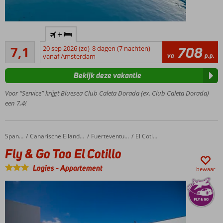
Rustig
+
en
Voldoende/goed
centraal
7,1
20 sep 2026 (zo)
8 dagen (7 nachten)
708
13
va
p.p.
gelegen
vanaf Amsterdam
beoordelingen
Ruime
Bekijk deze vakantie
familiebungalows
Op ca.
Voor “Service” krijgt Bluesea Club Caleta Dorada (ex. Club Caleta Dorada)
1.5 km
een 7,4!
van
het
strand
Fly & Go Tao El Cotillo
Home
Spanje
Canarische Eilanden
Fuerteventura
El Cotillo
Golfbaan
Fly & Go Tao El Cotillo
op
slechts 3
Logies
-
Appartement
bewaar
km