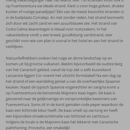
menig vakantieganger naar het eiland. Met 150 stranden vindt ook u
op Fuerteventura uw ideale strand. Kiest u voor hoge golven, drukke
kusten of rustige paradijsjes? Één van de meest bezochte stranden is
in de badplaats Corralejo. En niet zonder reden, het strand kenmerkt
zich door wit zacht zand en een azuurblauwe zee. Het strand van
Costa Calma daarentegen is ideaal voor rustzoekers. In het
vakantiedorp vindt u een breed, goudkleurig zandstrand, zeer
geschikt voor wie van plan is vooral in het hotel en aan het strand te
verblijven.
Natuurliefhebbers zoeken het ruige en dorre landschap op en
komen uit bij grootse vulkanen. Beklim bijvoorbeeld de oudste berg
van het Canarisch gebied, vanaf de top ziet u zelfs buureiland
Lanzarote liggen! Cor noemt het uitzicht formidabel! Na een dag op
het strand of een wandeling geniet u van de overheerlijke Spaanse
keuken. Naast de typisch Spaanse visgerechten en sangria komt u
op Fuerteventura de beroemde Majorero kaas tegen. De kaas is
genoemd naar de gelijknamige en oorspronkelijke bewoners van
Fuereventura. Soms zit in de korst gemalen rode peper waardoor de
kaas een lichtrode kleur heeft. De kaas smelt op uw tong en heeft
een bijzondere smaakcombinatie van lichtzoet en zachtzuur.
Volgens de locals is de Majorero kaas het lekkerst met Canarische
palmhoning. Provecho, eet smakelijk!