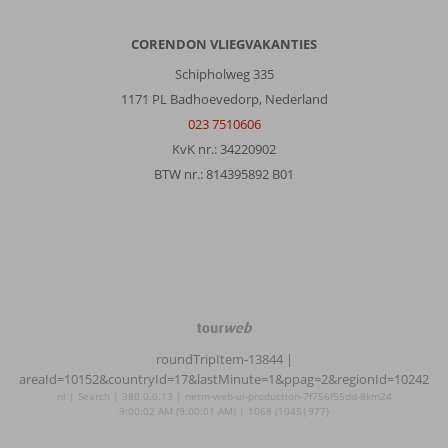
CORENDON VLIEGVAKANTIES
Schipholweg 335
1171 PL Badhoevedorp, Nederland
023 7510606
KvK nr.: 34220902
BTW nr.: 814395892 B01
TourWeb
©
roundTripItem-13844
|
NetMatch
areaId=10152&countryId=17&lastMinute=1&ppag=2&regionId=10242
nl | Search | 380.0.0.13 | netm-web-ui-production-7f756f55dd-8km24
9:00:02 AM (9:00:01 AM) | 1068 (1045|977)