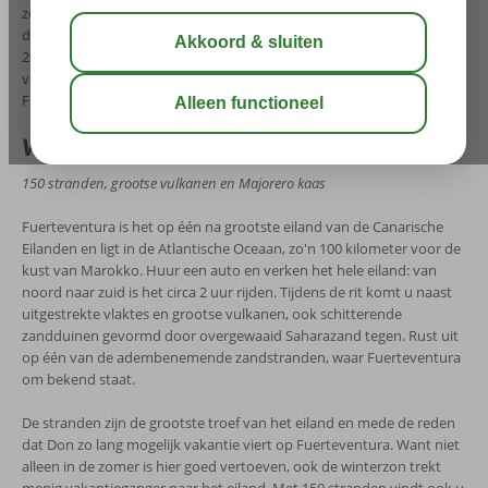
zoals Playa des Ingles op Gran Canaria of Costa Adeje op Tenerife,
dan is Fuerteventura een echte aanrader! De zon schijnt minimaal
200 dagen van het jaar. Dus pak snel uw badkleding en uw koffer en
vertrek naar de zon! Boek nu uw last minute naar het wonderschone
Fuerteventura.
Wat te doen op je last minute Fuerteventura
150 stranden, grootse vulkanen en Majorero kaas
Fuerteventura is het op één na grootste eiland van de Canarische
Eilanden en ligt in de Atlantische Oceaan, zo'n 100 kilometer voor de
kust van Marokko. Huur een auto en verken het hele eiland: van
noord naar zuid is het circa 2 uur rijden. Tijdens de rit komt u naast
uitgestrekte vlaktes en grootse vulkanen, ook schitterende
zandduinen gevormd door overgewaaid Saharazand tegen. Rust uit
op één van de adembenemende zandstranden, waar Fuerteventura
om bekend staat.
De stranden zijn de grootste troef van het eiland en mede de reden
dat Don zo lang mogelijk vakantie viert op Fuerteventura. Want niet
alleen in de zomer is hier goed vertoeven, ook de winterzon trekt