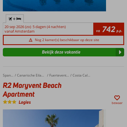
+
20 sep 2026 (zo)
5 dagen (4 nachten)
742
va
p.p.
vanaf Amsterdam
Nog 2 kamer(s) beschikbaar op deze site
Bekijk deze vakantie
R2 Maryvent Beach Apartment
Home
Spanje
Canarische Eilanden
Fuerteventura
Costa Calma
R2 Maryvent Beach
Apartment
Logies
bewaar