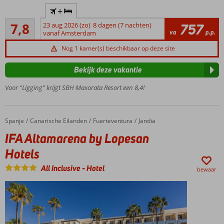
Fantastisch
beroemde
+
resort in
zandduinen
Goed
Jandia
7,8
23 aug 2026 (zo)
8 dagen (7 nachten)
757
269
va
p.p.
vanaf Amsterdam
Heerlijke
beoordelingen
zwembaden
Nog 1 kamer(s) beschikbaar op deze site
Miniclub en
speeltuintje
Bekijk deze vakantie
voor de
Voor “Ligging” krijgt SBH Maxorata Resort een 8,4!
kids
Gevarieerde
buffetten
Spanje
IFA Altamarena by Lopesan Hotels
Home
Canarische Eilanden
Fuerteventura
Jandia
IFA Altamarena by Lopesan
Hotels
All Inclusive
-
Hotel
bewaar