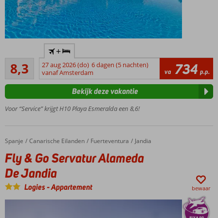
Accommodatie met een
+
GSTC erkend
Zeer goed
duurzaamheidscertificaat
8,3
27 aug 2026 (do)
6 dagen (5 nachten)
734
17
va
p.p.
vanaf Amsterdam
Only
beoordelingen
Adult
Bekijk deze vakantie
hotel;
min.
Voor “Service” krijgt H10 Playa Esmeralda een 8,6!
leeftijd
18 jaar
Uitstekende
Spanje
Fly & Go Servatur Alameda De Jandia
Home
Canarische Eilanden
Fuerteventura
Jandia
service en
Fly & Go Servatur Alameda
kwaliteit
Op
De Jandia
steenworp
Logies
-
Appartement
afstand
bewaar
van het
zandstrand