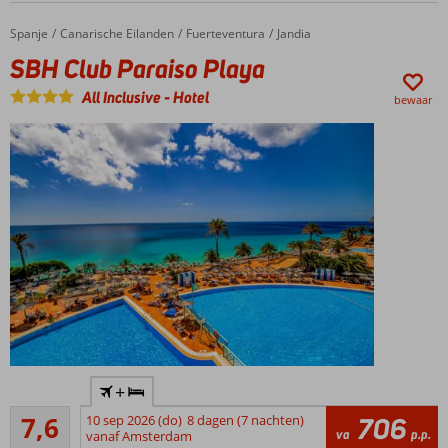
Spanje
SBH Club Paraiso Playa
Home
Canarische Eilanden
Fuerteventura
Jandia
SBH Club Paraiso Playa
All Inclusive
-
Hotel
bewaar
Fijne
+
locatie,
Goed
vlak bij
7,6
10 sep 2026 (do)
8 dagen (7 nachten)
706
39
va
p.p.
het
vanaf Amsterdam
beoordelingen