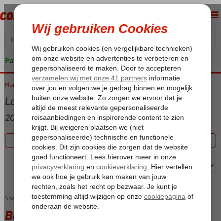
Pakketgarantie
Home
Vakantie reizen
Last minute Corralejo
20 aanbiedingen
Filter 20 aanbiedingen
Sorteren op:
Buendia Corralejo Nohotel
Home
Spanje
Canarische Eilanden
Fuerteventura
Corralejo
Buendia Corralejo Nohotel