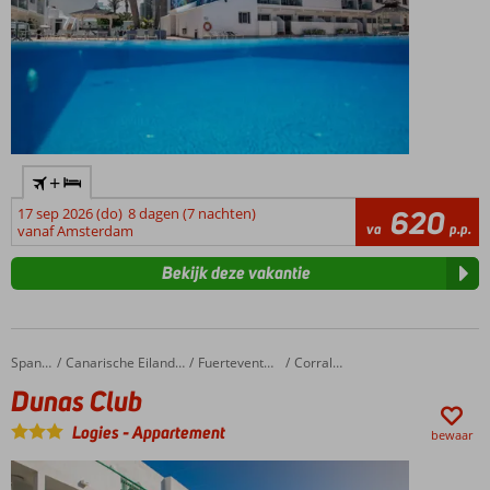
+
17 sep 2026 (do)
8 dagen (7 nachten)
620
va
p.p.
vanaf Amsterdam
Bekijk deze vakantie
Dunas Club
Home
Spanje
Canarische Eilanden
Fuerteventura
Corralejo
Dunas Club
Logies
-
Appartement
bewaar