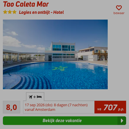
Tao Caleta Mar
Ga op
pad met
Logies en ontbijt
-
Hotel
bewaar
een
huurfiets
Kleinschalig
+
boutique
Zeer goed
hotel
8,0
17 sep 2026 (do)
8 dagen (7 nachten)
707
3
va
p.p.
vanaf Amsterdam
Direct
beoordelingen
aan
Bekijk deze vakantie
het
strand