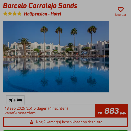
Barcelo Corralejo Sands
kids:
splash
Halfpension
-
Hotel
bewaar
pool
Ruime 2- en 3-
kamerappartementen
All
Inclusive
genieten
+
13 sep 2026 (zo)
5 dagen (4 nachten)
883
va
p.p.
vanaf Amsterdam
Nog 2 kamer(s) beschikbaar op deze site