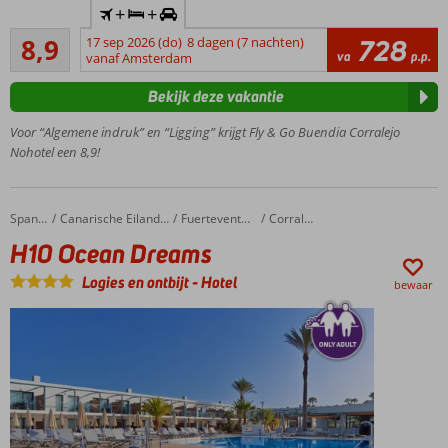
+
+
huurauto
Aanrader
8,9
17 sep 2026 (do)
8 dagen (7 nachten)
728
Charme
16
va
p.p.
vanaf Amsterdam
alert!
beoordelingen
Corralejo
Bekijk deze vakantie
op
loopafstand
Voor “Algemene indruk” en “Ligging” krijgt Fly & Go Buendia Corralejo
Nohotel een 8,9!
3
zoetwaterzwembaden
Ook
met
H10 Ocean Dreams
Home
Spanje
Canarische Eilanden
Fuerteventura
Corralejo
ontbijt
H10 Ocean Dreams
mogelijk
Logies en ontbijt
-
Hotel
bewaar