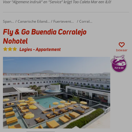
Voor “Algemene indruk” en “Service” krijgt Tao Caleta Mar een 8,0!
Centrum
van
Corralejo
Fly & Go Buendia Corralejo Nohotel
Home
Spanje
Canarische Eilanden
Fuerteventura
Corralejo
op
Fly & Go Buendia Corralejo
loopafstand
Verblijf
Nohotel
o.b.v.
Logies
-
Appartement
Logies &
bewaar
Ontbijt
ook
mogelijk
Inclusief