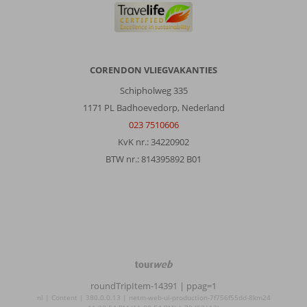
CORENDON VLIEGVAKANTIES
Schipholweg 335
1171 PL Badhoevedorp, Nederland
023 7510606
KvK nr.: 34220902
BTW nr.: 814395892 B01
TourWeb
©
roundTripItem-14391
| ppag=1
NetMatch
nl | Content | 380.0.0.13 | netm-web-ui-production-7f756f55dd-8km24