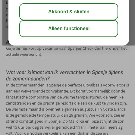
land. In de onderstaande grafieken zie je in één oogopslag de
gemiddelde temperatuur van een aantal populaire eilanden en
regio’s van Spanje. Met deze handige informatie heb je meteen een
helder beeld wat de beste maanden zijn voor jouw zonvakantie naar
schitterend Spanje.
Actuele weersverwachting Spanje
Ga je binnenkort op vakantie naar Spanje? Check dan hieronder het
actuele weerbericht.
Wat voor klimaat kan ik verwachten in Spanje tijdens
de zomermaanden?
In de zomermaanden is Spanje de perfecte uitvalbasis voor wie toe is
aan een welverdiende zonvakantie. Dit komt voornamelijk door de
fantastische combinatie van de warme temperaturen, de heerlijke
zandstranden en de prachtige resorts die aan de kust te vinden zijn.
De warmste maand is over het algemeen augustus. In Costa Blanca
is de gemiddelde temperatuur dan 29 graden. Wie voor zon, zee en
strand komt zit goed in Spanje. Op Mallorca en Ibiza schijnt de zon
wel 13 uur per dag terwijl er gemiddeld 11 millimeter aan neerslag
valt. Voor de nodige verkoeling kan een duik in de zee erg