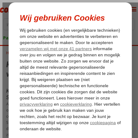
Pakketgarantie
Home
Klimaat en temperatuur in Spanje - Het weer in Spanje
Klimaat en temperatuur in Spanje - Het
weer in Spanje
Klimaat en temperatuur in Spanje - Wat is het weer in
Spanje?
Als je op vakantie naar Spanje gaat, dan wil je natuurlijk graag weten
of het lekker weer wordt. Het is handig om vooraf even te
controleren welke periode het meest geschikt is voor zonnig Spanje.
Spanje is voornamelijk bekend vanwege het geweldige klimaat aan
de oostkust waardoor veel toeristen deze als de perfecte uitvalbasis
zien. Echter kan het weer zeer divers zijn vanwege de grootte van het