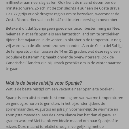
millimeter aan neerslag vallen. Ook kent de maand december de
minste zonuren. Zo schijnt de zon slechts 4 uur aan de Costa Brava.
Gelukkig zijn er ook drogere regio’s om te bezoeken, waaronder de
Costa Blanca. Hier valt slechts 42 millimeter neerslag in november.
Betekent dit dat Spanje geen goede winterzonbestemming is? Nee,
helemaal niet zelfs! Spanje is een fantastisch land om te ontdekken
tijdens het najaar en in de winter. In oktober is de temperatuur nog
vrij warm van de aflopende zomermaanden. Aan de Costa del Sol ligt
de temperatuur dan tussen de 14 en 25 graden, wat deze regio een
populaire bestemming maakt onder de overwinteraars. Ook de
Canarische Eilanden zijn bij uitstek geschikt om in de winter naartoe
te gaan.
Wat is de beste reistijd voor Spanje?
Wat is de beste reistijd om een vakantie naar Spanje te boeken?
Spanje is een uitstekende bestemming om van warme temperaturen
en genoeg zonuren te genieten, in het bijzonder tijdens de
zomermaanden. Augustus en juli zijn voornamelijk de warmste en
zonnigste maanden. Aan de Costa Blanca kan het dan al gauw 32
graden worden! Mei is ook een ideale maand om naar Spanje af te
reizen. Deze maand is relatief droog in vergelijking met de