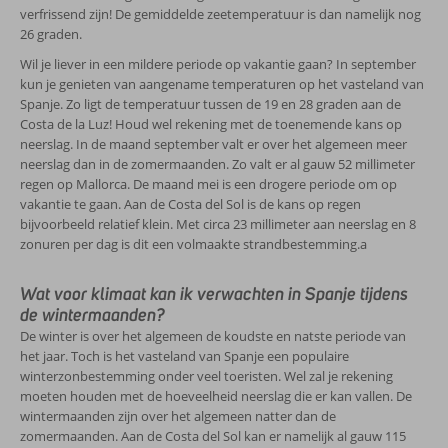
verfrissend zijn! De gemiddelde zeetemperatuur is dan namelijk nog
26 graden.
Wil je liever in een mildere periode op vakantie gaan? In september
kun je genieten van aangename temperaturen op het vasteland van
Spanje. Zo ligt de temperatuur tussen de 19 en 28 graden aan de
Costa de la Luz! Houd wel rekening met de toenemende kans op
neerslag. In de maand september valt er over het algemeen meer
neerslag dan in de zomermaanden. Zo valt er al gauw 52 millimeter
regen op Mallorca. De maand mei is een drogere periode om op
vakantie te gaan. Aan de Costa del Sol is de kans op regen
bijvoorbeeld relatief klein. Met circa 23 millimeter aan neerslag en 8
zonuren per dag is dit een volmaakte strandbestemming.a
Wat voor klimaat kan ik verwachten in Spanje tijdens
de wintermaanden?
De winter is over het algemeen de koudste en natste periode van
het jaar. Toch is het vasteland van Spanje een populaire
winterzonbestemming onder veel toeristen. Wel zal je rekening
moeten houden met de hoeveelheid neerslag die er kan vallen. De
wintermaanden zijn over het algemeen natter dan de
zomermaanden. Aan de Costa del Sol kan er namelijk al gauw 115