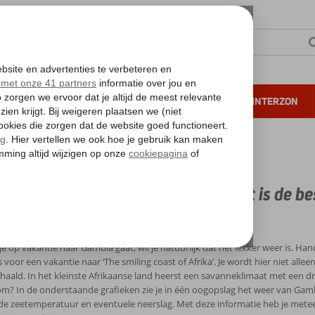
NTIE
VERRE REIZEN
ALL INCLUSIVE
WINTERZON
 annuleren*
imaat en temperatuur in Gambia - Wat is de beste reistijd?
at en temperatuur in Gambia - Wat is de bes
 en temperatuur Gambia
e op vakantie naar Gambia gaat, wil je natuurlijk dat het lekker weer is. H
s voor een vakantie naar ‘The smiling coast of Afrika’. Je wordt hier niet all
aald. In het kleinste Afrikaanse land heerst een savanneklimaat met een dro
 om? In de onderstaande grafieken zie je in één oogopslag het weer van Gam
e zeetemperatuur en eventuele neerslag. Met deze informatie heb je meteen