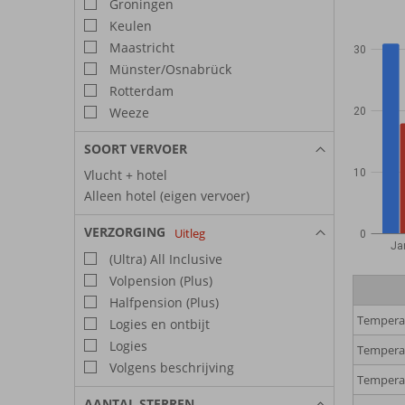
Groningen
Keulen
Maastricht
30
Münster/Osnabrück
Rotterdam
Weeze
20
SOORT VERVOER
Vlucht + hotel
10
Alleen hotel (eigen vervoer)
VERZORGING
Uitleg
0
Ja
(Ultra) All Inclusive
Volpension (Plus)
Halfpension (Plus)
Temperat
Logies en ontbijt
Logies
Temperat
Volgens beschrijving
Tempera
AANTAL STERREN