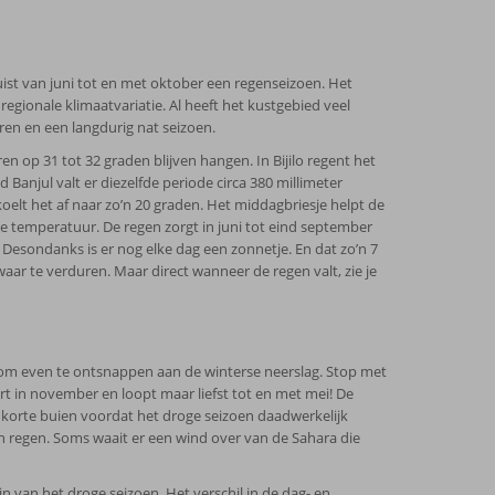
uist van juni tot en met oktober een regenseizoen. Het
regionale klimaatvariatie. Al heeft het kustgebied veel
n en een langdurig nat seizoen.
n op 31 tot 32 graden blijven hangen. In Bijilo regent het
 Banjul valt er diezelfde periode circa 380 millimeter
koelt het af naar zo’n 20 graden. Het middagbriesje helpt de
e temperatuur. De regen zorgt in juni tot eind september
esondanks is er nog elke dag een zonnetje. En dat zo’n 7
r te verduren. Maar direct wanneer de regen valt, zie je
om even te ontsnappen aan de winterse neerslag. Stop met
rt in november en loopt maar liefst tot en met mei! De
korte buien voordat het droge seizoen daadwerkelijk
een regen. Soms waait er een wind over van de Sahara die
 van het droge seizoen. Het verschil in de dag- en