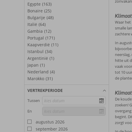
zonvakant
Egypte
(163)
Bonaire
(25)
Klimaat
Bulgarije
(48)
Waar het 
Italië
(64)
smalle lan
Gambia
(12)
zachtere 
Portugal
(171)
In august
Kaapverdië
(11)
bijvoorbee
Istanbul
(34)
neerslag, 
Argentinië
(1)
hitte uit
Japan
(1)
vaak voor
Nederland
(4)
tot 10 uu
de plante
Marokko
(31)
VERTREKPERIODE
Klimaat
De koude 
Tussen
zoeken! G
overgang 
En
begint. D
augustus 2026
zorgt voo
september 2026
In de hoo