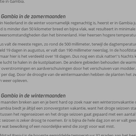
ie in Gambia.
 Gambia in de zomermaanden
in Nederland in de winter voornamelijk regenachtig is, heerst er in Gambia j
d is minder dan 50 kilometer breed en bijna vlak, wat resulteert in minimale 
weersomstandigheden dan het binnenland. Hier heersen hogere temperature
us valt de meeste regen, zo rond de 500 millimeter, terwijl de dagtemperature
ld 19 dagen in augustus, er valt dan 190 millimeter neerslag. In de hoofdstad
maar hier is het verdeeld over 18 dagen. Dus nog een stuk natter! ’s Nachts 
 de lucht te halen in de kustplaatsen. De andere gebieden behouden de warm
 overstromingen en aardverschuivingen door het verschuiven van modder. D
r per dag. Door de droogte van de wintermaanden hebben de planten het zwaa
n weer opleven.
 Gambia in de wintermaanden
maanden breken aan en je bent hard op zoek naar een winterzonvakantie 
ambia biedt je áltijd een zonovergoten vakantie, want het droge seizoen sta
tussen het regenseizoen en het droge seizoen gaat gepaard met een aantal 
it seizoen is zeker droog te noemen. Er is bijna de hele dag zon en er valt g
r wat bewolking of een noordelijke wind die zorgt voor wat mist.
fdstad Banjul is de hoogste gemiddelde temperatuur 32 graden aan het begin