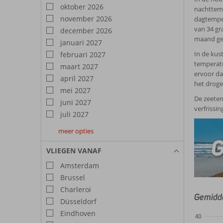
oktober 2026
nachttemp
november 2026
dagtemper
van 34 gr
december 2026
maand gee
januari 2027
In de kus
februari 2027
temperatu
maart 2027
ervoor da
april 2027
het droge
mei 2027
De zeetem
juni 2027
verfrissi
juli 2027
meer opties
augustus
september
oktober
2027
2027
2027
VLIEGEN VANAF
Amsterdam
Brussel
Charleroi
Gemidde
Düsseldorf
Eindhoven
40