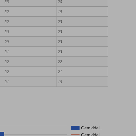
33
20
32
19
32
23
30
23
29
23
31
23
32
22
32
21
31
19
Gemiddel…
Gemiddel…