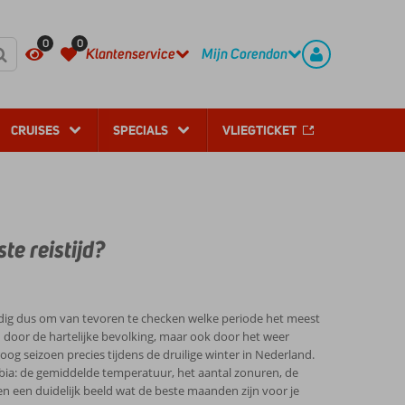
REGISTREER
CONTACT
0
0
Klantenservice
Mijn Corendon
CRUISES
SPECIALS
VLIEGTICKET
te reistijd?
andig dus om van tevoren te checken welke periode het meest
een door de hartelijke bevolking, maar ook door het weer
og seizoen precies tijdens de druilige winter in Nederland.
bia: de gemiddelde temperatuur, het aantal zonuren, de
 een duidelijk beeld wat de beste maanden zijn voor je