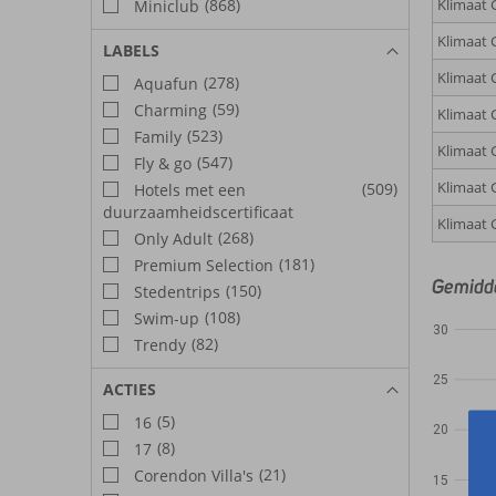
(868)
Klimaat 
Miniclub
Klimaat 
LABELS
Klimaat 
(278)
Aquafun
(59)
Charming
Klimaat
(523)
Family
Klimaat 
(547)
Fly & go
Klimaat
(509)
Hotels met een
duurzaamheidscertificaat
Klimaat
(268)
Only Adult
(181)
Premium Selection
Gemidde
(150)
Stedentrips
(108)
Swim-up
30
(82)
Trendy
25
ACTIES
(5)
16
20
(8)
17
(21)
Corendon Villa's
15