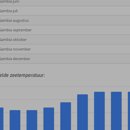
Gambia juni
Gambia juli
Gambia augustus
 Gambia september
Gambia oktober
 Gambia november
 Gambia december
lde zeetemperatuur: