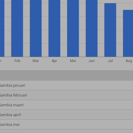
n
Feb
Mar
Apr
Mei
Jun
Jul
Aug
Gambia januari
Gambia februari
Gambia maart
Gambia april
Gambia mei