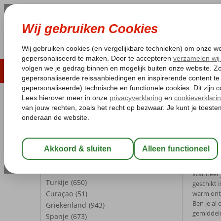
LAST MINUTE
ZOMER 2026
ZONVAKA
Pakketgarantie
Laagsteprijsgarantie*
Gratis
REISGEZELSCHAP
Home
Kl
Kamer 1:
2 Personen
Klima
Wijzig Reisgezelschap
Klimaat
BESTEMMINGEN
Wanneer j
Turkije
(650)
geschikt i
Curaçao
(51)
warm onth
Ben je al
Griekenland
(943)
gemiddeld
Spanje
(673)