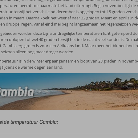
eraturen neemt toe naarmate het land uitdroogt. Begin november ligt de 
atuur terwijl het verschil eind december is opgelopen tot 15 graden verschi
aden in maart. Daarna koelt het weer af naar 32 graden. Maart en april zijn d
n druppel regen. Vanaf eind mei begint langzaamaan het regenseizoen wee
tgebieden worden deze bijna ondragelijke temperaturen licht getemperd do
ren oplopen tot wel 40 graden terwijl het in de nacht veel kouder is. De mat
t Gambia erg groen is voor een Afrikaans land. Maar meer het binnenland in 
 seizoen alleen nog maar droger worden.
peratuur is in de winter erg aangenaam en loopt van 28 graden in novembe
ng tijdens de warme dagen aan land.
lde temperatuur Gambia: