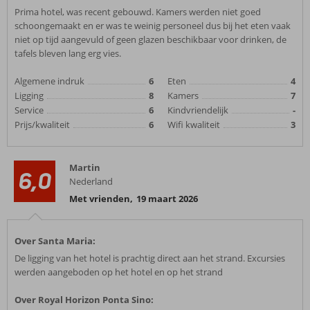
Prima hotel, was recent gebouwd. Kamers werden niet goed
schoongemaakt en er was te weinig personeel dus bij het eten vaak
niet op tijd aangevuld of geen glazen beschikbaar voor drinken, de
tafels bleven lang erg vies.
Algemene indruk
6
Eten
4
Ligging
8
Kamers
7
Service
6
Kindvriendelijk
-
Prijs/kwaliteit
6
Wifi kwaliteit
3
Martin
6,0
Nederland
Met vrienden
,
19 maart 2026
Over Santa Maria:
De ligging van het hotel is prachtig direct aan het strand. Excursies
werden aangeboden op het hotel en op het strand
Over Royal Horizon Ponta Sino: