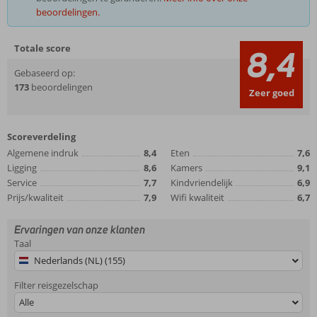
beoordelingen.
Totale score
8,4
Gebaseerd op:
173
beoordelingen
Zeer goed
Scoreverdeling
Algemene indruk
8,4
Eten
7,6
Ligging
8,6
Kamers
9,1
Service
7,7
Kindvriendelijk
6,9
Prijs/kwaliteit
7,9
Wifi kwaliteit
6,7
Ervaringen van onze klanten
Taal
Nederlands (NL) (155)
Filter reisgezelschap
Alle