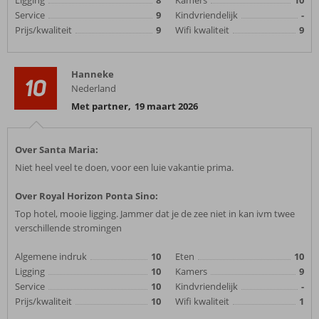
Ligging
8
Kamers
10
Service
9
Kindvriendelijk
-
Prijs/kwaliteit
9
Wifi kwaliteit
9
Hanneke
10
Nederland
Met partner
,
19 maart 2026
Over Santa Maria:
Niet heel veel te doen, voor een luie vakantie prima.
Over Royal Horizon Ponta Sino:
Top hotel, mooie ligging. Jammer dat je de zee niet in kan ivm twee
verschillende stromingen
Algemene indruk
10
Eten
10
Ligging
10
Kamers
9
Service
10
Kindvriendelijk
-
Prijs/kwaliteit
10
Wifi kwaliteit
1