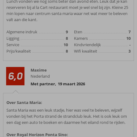
Lunch vonden we nog soms beter dan avond eten. Leuk dat je kan
reserveren bij al la Cart restaurant moet je wel snel bij zijn. Kleine 25
min lopen naar centrum santa maria waar net wat meer te beleven
valt aan die kant.
Algemene indruk
9
Eten
7
Ligging
8
Kamers
10
Service
10
Kindvriendelijk
-
Prijs/kwaliteit
8
Wifi kwaliteit
3
Maxime
6,0
Nederland
Met partner
,
19 maart 2026
Over Santa Maria:
Santa Maria was een leuk stadje, hier was veel te beleven, wijzelf
vonden bij het Porta strand de strandclub leuk. Het is ook leuk om
een dag een auto te boeken en daarmee het eiland rond te rijden.
Over Royal Horizon Ponta Sino: