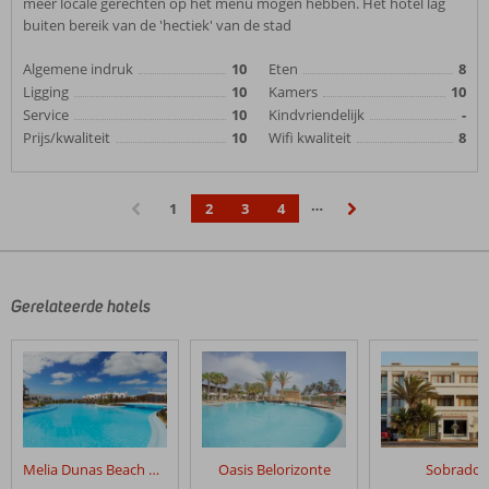
meer locale gerechten op het menu mogen hebben. Het hotel lag
buiten bereik van de 'hectiek' van de stad
Algemene indruk
10
Eten
8
Ligging
10
Kamers
10
Service
10
Kindvriendelijk
-
Prijs/kwaliteit
10
Wifi kwaliteit
8
…
1
2
3
4
‹
›
Gerelateerde hotels
Melia Dunas Beach Resort
Oasis Belorizonte
Sobrado