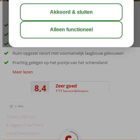
delen
bewaar
Gloednieuw 5* All Inclusive resort direct aan het strand
Geopend sinds juni 2025!
Prachtig lagune zwembad van maar liefst 3500 m²
Ruim opgezet resort met voornamelijk laagbouw gebouwen
Prachtig gelegen op het puntje van het schiereiland
Meer lezen
8,4
Zeer goed
173 beoordelingen
+
16 mrt 2027 (di)
8 dagen (7 nachten)
vanaf Amsterdam