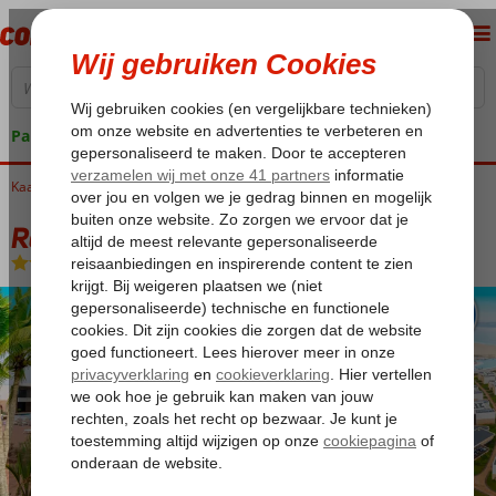
Pakketgarantie
Kaapverdië
Home
Sal
Santa Maria
Royal Horizon Ponta Sino
Royal Horizon Ponta Sino
All Inclusive
-
Hotel