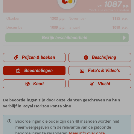
1087
va
p.p.
*incl. alle verplichte kosten
Oktober
1303
p.p.
November
1185
p.p.
December
1099
p.p.
Januari
1099
p.p.
Bekijk beschikbaarheid
Prijzen & boeken
Beschrijving
Beoordelingen
Foto's & Video's
Kaart
Vlucht
De beoordelingen zijn door onze klanten geschreven na hun
verblijf in Royal Horizon Ponta Sino
Beoordelingen die ouder zijn dan 48 maanden worden niet
meer weergegeven om de relevantie van de getoonde
beoordelingen te garanderen.
Meer info over onze