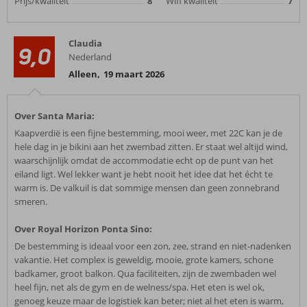
Prijs/kwaliteit
8
Wifi kwaliteit
7
Claudia
9,0
Nederland
Alleen
,
19 maart 2026
Over Santa Maria:
Kaapverdië is een fijne bestemming, mooi weer, met 22C kan je de
hele dag in je bikini aan het zwembad zitten. Er staat wel altijd wind,
waarschijnlijk omdat de accommodatie echt op de punt van het
eiland ligt. Wel lekker want je hebt nooit het idee dat het écht te
warm is. De valkuil is dat sommige mensen dan geen zonnebrand
smeren.
Over Royal Horizon Ponta Sino:
De bestemming is ideaal voor een zon, zee, strand en niet-nadenken
vakantie. Het complex is geweldig, mooie, grote kamers, schone
badkamer, groot balkon. Qua faciliteiten, zijn de zwembaden wel
heel fijn, net als de gym en de welness/spa. Het eten is wel ok,
genoeg keuze maar de logistiek kan beter; niet al het eten is warm,