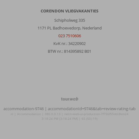
CORENDON VLIEGVAKANTIES
Schipholweg 335
1171 PL Badhoevedorp, Nederland
023 7510606
KvK nr.: 34220902
BTW nr.: 814395892 B01
TourWeb
©
accommodation-9746
| accommodationId=9746&tab=review-rating-tab
NetMatch
nl | Accommodation | 380.0.0.13 | netm-web-ui-production-7f756f55dd-8km24
3:18:24 PM (3:18:24 PM) | 65 (50|19)