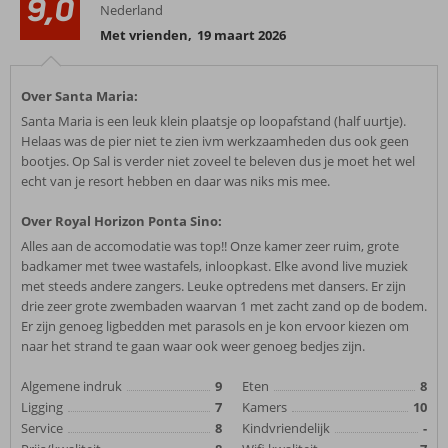
9,0
Nederland
Met vrienden
,
19 maart 2026
Over Santa Maria:
Santa Maria is een leuk klein plaatsje op loopafstand (half uurtje).
Helaas was de pier niet te zien ivm werkzaamheden dus ook geen
bootjes. Op Sal is verder niet zoveel te beleven dus je moet het wel
echt van je resort hebben en daar was niks mis mee.
Over Royal Horizon Ponta Sino:
Alles aan de accomodatie was top!! Onze kamer zeer ruim, grote
badkamer met twee wastafels, inloopkast. Elke avond live muziek
met steeds andere zangers. Leuke optredens met dansers. Er zijn
drie zeer grote zwembaden waarvan 1 met zacht zand op de bodem.
Er zijn genoeg ligbedden met parasols en je kon ervoor kiezen om
naar het strand te gaan waar ook weer genoeg bedjes zijn.
Algemene indruk
9
Eten
8
Ligging
7
Kamers
10
Service
8
Kindvriendelijk
-