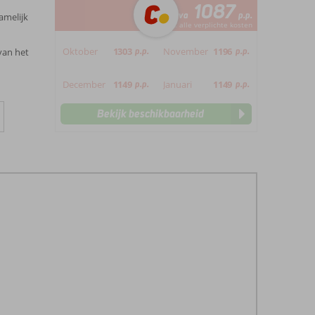
1087
va
p.p.
amelijk
*incl. alle verplichte kosten
Oktober
1303
p.p.
November
1196
p.p.
van het
December
1149
p.p.
Januari
1149
p.p.
Bekijk beschikbaarheid