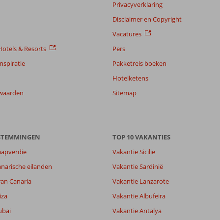
Privacyverklaring
Disclaimer en Copyright
Vacatures
otels & Resorts
Pers
nspiratie
Pakketreis boeken
Hotelketens
waarden
Sitemap
ESTEMMINGEN
TOP 10 VAKANTIES
aapverdië
Vakantie Sicilië
narische eilanden
Vakantie Sardinië
ran Canaria
Vakantie Lanzarote
7,6
9,1
iza
Vakantie Albufeira
lijk
6,9
ubai
Vakantie Antalya
it
6,7