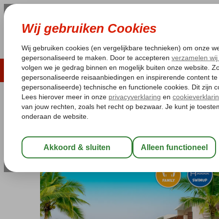
LAST MINUTE
ZOMER 2026
ZONVAKA
Pakketgarantie
Laagsteprijsgarantie*
Gratis
Kaapverdië
Home
Sal
Santa Maria
Royal Horizon Ponta Sino
Royal Horizon Ponta Sino
All Inclusive
-
Hotel