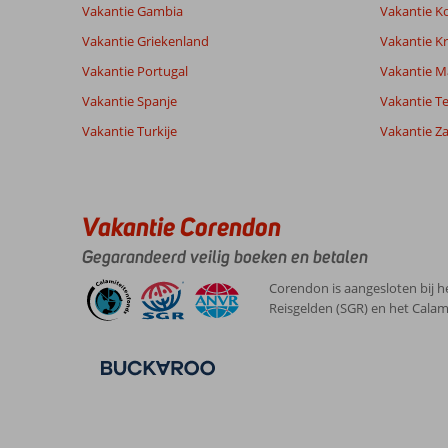
Vakantie Gambia
Vakantie K
Vakantie Griekenland
Vakantie Kr
Ervaringen
Taal
Vakantie Portugal
Vakantie M
van onze
Nederlands (NL) (155)
klanten
Vakantie Spanje
Vakantie Te
Vakantie Turkije
Vakantie Z
10
Over
Algemene indruk
10
Santa
Ligging
10
Danny
Maria:
Vakantie Corendon
Service
8
Nederland
Prijs/kwaliteit
10
Prachtig
Gegarandeerd veilig boeken en betalen
Gezin met jong(e) kind(eren)
Eten
10
strand,
,
verder
Kamers
10
Corendon is aangesloten bij h
24 maart 2026
weinig
Kindvriendelijk
10
Reisgelden (SGR) en het Calam
buiten
Wifi kwaliteit
10
het
resort
geweest
helaas.
Over