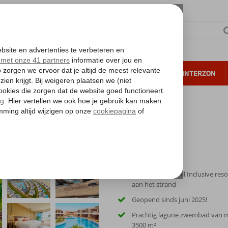
NTIE
VERRE REIZEN
ALL INCLUSIVE
WINTERZON
 annuleren*
Gloednieuw 5* All Inclusive reso
aan het strand
Geopend sinds juni 2025!
Prachtig lagune zwembad van ma
3500 m²