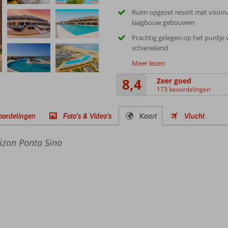
Ruim opgezet resort met voorn
laagbouw gebouwen
Prachtig gelegen op het puntje 
schiereiland
Meer lezen
8,4
Zeer goed
173 beoordelingen
oordelingen
Foto's & Video's
Kaart
Vlucht
izon Ponta Sino