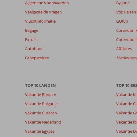
meer
Algemene Voorwaarden
By June
weergegeven
Veelgestelde Vragen
Stip Reizen
om
de
Vluchtinformatie
GOfun
relevantie
Bagage
Corendon H
van
de
Extra's
Corendon I
getoonde
Autohuur
Affiliates
beoordelingen
te
Groepsreizen
*Actievoor
garanderen.
Meer
info
over
TOP 10 LANDEN
TOP 10 B
onze
beoordelingen.
Vakantie Bonaire
Vakantie K
Vakantie Bulgarije
Vakantie Ca
Totale score
Scoreverdeling
8,4
Vakantie Curacao
Vakantie G
Algemene indruk
8,4
Eten
Gebaseerd op:
Ligging
8,6
Kamers
Vakantie Nederland
Vakantie Ib
173
Zeer goed
Service
7,7
Kindvriende
beoordelingen
Vakantie Egypte
Vakantie D
Prijs/kwaliteit
7,9
Wifi kwalite