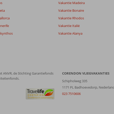
os
Vakantie Madeira
eta
Vakantie Bonaire
Filter reisgezelschap
Sorteren op
allorca
Vakantie Rhodos
Alle
datum (nieuw > oud)
nerife
Vakantie Italië
akynthos
Vakantie Alanya
et ANVR, de Stichting Garantiefonds
CORENDON VLIEGVAKANTIES
iteitenfonds.
Schipholweg 335
1171 PL Badhoevedorp, Nederlan
023 7510606