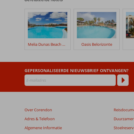
onze
klanten
geschreven
na
hun
verblijf
in
Melia Dunas Beach Resort
Oasis Belorizonte
Royal
Horizon
Ponta
Sino
GEPERSONALISEERDE NIEUWSBRIEF ONTVANGEN?
Beoordelingen
die
ouder
zijn
dan
Over Corendon
Reisdocum
48
maanden
Adres & Telefoon
Duurzamer 
worden
Algemene Informatie
Stoelreserv
niet