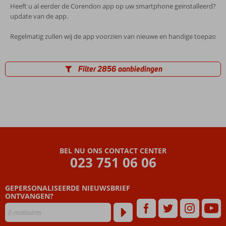
Heeft u al eerder de Corendon app op uw smartphone geïnstalleerd? D
update van de app.
Regelmatig zullen wij de app voorzien van nieuwe en handige toepassin
Filter 2856 aanbiedingen
BEL NU ONS CONTACT CENTER
023 751 06 06
GEPERSONALISEERDE NIEUWSBRIEF
ONTVANGEN?