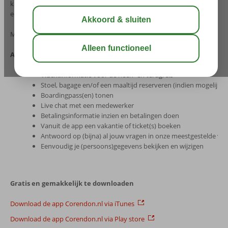
klant bent van Corendon of (nog) niet, de app is voor iedereen te gebrui
een Corendon vakantie wil oriënteren of zijn of haar boeking wil beheren
Met deze handige Corendon app, heeft u dus altijd uw vakantie(s) dichtbi
Alle voordelen op een rij:
Informatie over de indeling van de kamer(s)
Vluchtinformatie voor de heen- en terugreis
Stoel, bagage en/of een maaltijd reserveren (indien mogelijk v
Boardingpass(en) tonen
Live chat met een medewerker
Betalingsinformatie inzien en betalingen doen
Vanuit de app een vakantie of ticket(s) boeken
Antwoord op (bijna) al jouw vragen in onze meestgestelde vr
Eenvoudig je (persoons)gegevens bekijken en wijzigen
Gratis en gemakkelijk te downloaden
Download de app Corendon.nl via iTunes
Download de app Corendon.nl via Play store