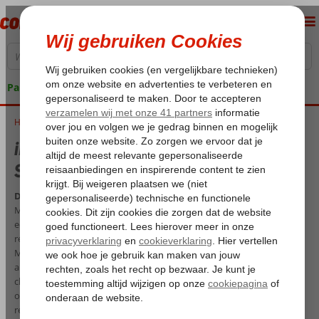
Pakketgarantie
Home
iPhone app nu verkrijgbaar in de App Store
iPhone app nu verkrijgbaar in de App
Store
De Corendon app; hét startpunt van uw Corendon vakantie
Met de nieuwe Corendon app krijgt u snel en gemakkelijk toegang tot 
eerder gemaakte boekingen. Van het hotel dat u geboekt heeft, de vlucht
reisgezelschap tot en met de betaalinformatie. Alles vindt u nu terug in
Maar dat is nog niet alles, via de app is het mogelijk om bijvoorbeeld bag
alvast een stoel te reserveren of een maaltijd aan boord te bestellen. Da
chatten met een medewerker en is er een uitgebreide lijst met veelgeste
opgenomen. Met de overzichtelijke menustructuur ziet u in één oogopsl
reserveringen, maar kunt u ook een nieuwe vakantie of vliegtickets boek