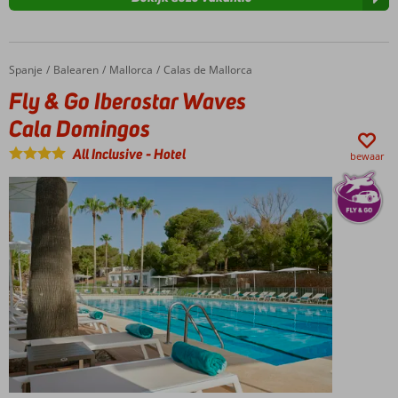
Spanje
Fly & Go Iberostar Waves Cala Domingos
Home
Balearen
Mallorca
Calas de Mallorca
Fly & Go Iberostar Waves
Cala Domingos
All Inclusive
-
Hotel
bewaar