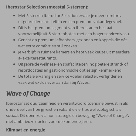
Iberostar Selection (meestal 5-sterren):
Met 5-sterren Iberostar Selection ervaar je meer comfort,
uitgebreidere faciliteiten en een premium vakantiegevoel.
Dit is het premiumsegment van Iberostar en bestaat
voornamelijk uit 5-sterrenhotels met een hoger serviceniveau.
Gericht op premiumliefhebbers, gezinnen en koppels die nét
wat extra comfort en stijl zoeken.
Je verblijft in ruimere kamers en hebt vaak keuze uit meerdere
à-la-carterestaurants.
Uitgebreide wellness- en spafaciliteiten, nog betere strand- of
resortlocaties en gastronomische opties zijn kenmerkend.
De totale ervaring en service voelen relaxter, verfijnder en
vaak wat exclusiever aan dan bij Waves.
Wave of Change
Iberostar zet duurzaamheid en verantwoord toerisme bewust in als
onderdeel van hoe jij reist en vakantie viert, zowel ecologisch als
sociaal. Dit doen ze via hun strategie en beweging “Wave of Change”,
met ambitieuze doelen voor de komende jaren.
Klimaat en energie