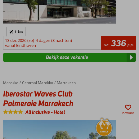
+
13 dec 2026 (zo)
4 dagen (3 nachten)
336
va
p.p.
vanaf Eindhoven
Bekijk deze vakantie
Marokko
Iberostar Waves Club Palmeraie Marrakech
Home
Centraal Marokko
Marrakech
Iberostar Waves Club
Palmeraie Marrakech
All Inclusive
-
Hotel
bewaar