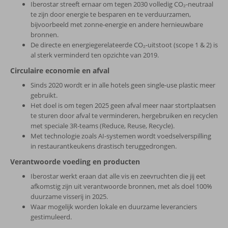
Iberostar streeft ernaar om tegen 2030 volledig CO₂-neutraal
te zijn door energie te besparen en te verduurzamen,
bijvoorbeeld met zonne-energie en andere hernieuwbare
bronnen.
De directe en energiegerelateerde CO₂-uitstoot (scope 1 & 2) is
al sterk verminderd ten opzichte van 2019.
Circulaire economie en afval
Sinds 2020 wordt er in alle hotels geen single-use plastic meer
gebruikt.
Het doel is om tegen 2025 geen afval meer naar stortplaatsen
te sturen door afval te verminderen, hergebruiken en recyclen
met speciale 3R-teams (Reduce, Reuse, Recycle).
Met technologie zoals AI-systemen wordt voedselverspilling
in restaurantkeukens drastisch teruggedrongen.
Verantwoorde voeding en producten
Iberostar werkt eraan dat alle vis en zeevruchten die jij eet
afkomstig zijn uit verantwoorde bronnen, met als doel 100%
duurzame visserij in 2025.
Waar mogelijk worden lokale en duurzame leveranciers
gestimuleerd.