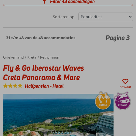
Filter 43 aanbiedingen
Sorteren op:
Pagina 3
31 t/m 43 van de 43 accommodaties
Griekenland
Fly & Go Iberostar Waves Creta Panorama & Mare
Home
Kreta
Rethymnon
Fly & Go Iberostar Waves
Creta Panorama & Mare
Halfpension
-
Hotel
bewaar