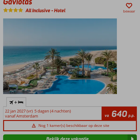
Gaviotas
All Inclusive
-
Hotel
bewaar
+
22 jan 2027 (vr)
5 dagen (4 nachten)
640
va
p.p.
vanaf Amsterdam
Nog 1 kamer(s) beschikbaar op deze site
Bekijk deze vakantie