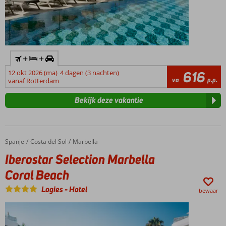
+
+
12 okt 2026 (ma)
4 dagen (3 nachten)
616
va
p.p.
vanaf Rotterdam
Bekijk deze vakantie
Spanje
Iberostar Selection Marbella Coral Beach
Home
Costa del Sol
Marbella
Iberostar Selection Marbella
Coral Beach
Logies
-
Hotel
bewaar