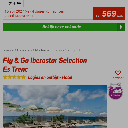
+
16 apr 2027 (vr)
4 dagen (3 nachten)
569
va
p.p.
vanaf Maastricht
Bekijk deze vakantie
Spanje
Fly & Go Iberostar Selection Es Trenc
Home
Balearen
Mallorca
Colonia Sant Jordi
Fly & Go Iberostar Selection
Es Trenc
Logies en ontbijt
-
Hotel
bewaar