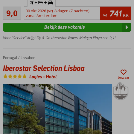
+
+
huurauto
Uitstekend
9,0
30 okt 2026 (vr)
8 dagen (7 nachten)
741
Gerenoveerde
76
va
p.p.
vanaf Amsterdam
kamers
beoordelingen
Vlak bij het
Bekijk deze vakantie
zandstrand
Voor “Service” krijgt Fly & Go Iberostar Waves Malaga Playa een 9,1!
Een
nieuw
Splash
park
Portugal
Iberostar Selection Lisboa
Home
Lissabon
voor
Iberostar Selection Lisboa
kinderen
All
Logies
-
Hotel
bewaar
Inclusive
ook
mogelijk