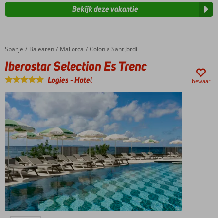
Bekijk deze vakantie
Spanje
Iberostar Selection Es Trenc
Home
Balearen
Mallorca
Colonia Sant Jordi
Iberostar Selection Es Trenc
Logies
-
Hotel
bewaar