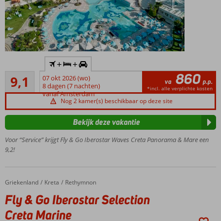
Inclusief
+
+
huurauto
860
Uitstekend
9,1
07 okt 2026 (wo)
Prachtig gelegen
va
p.p.
116
8 dagen (7 nachten)
direct aan een
*incl. alle verplichte kosten
beoordelingen
vanaf Amsterdam
baai met
Nog 2 kamer(s) beschikbaar op deze site
zand-/kiezelstrand
Heerlijk
Bekijk deze vakantie
genieten
Voor “Service” krijgt Fly & Go Iberostar Waves Creta Panorama & Mare een
in de
9,2!
prachtige
spa
Kindvriendelijk
hotel met veel
Griekenland
Fly & Go Iberostar Selection Creta Marine
Home
Kreta
Rethymnon
faciliteiten
Fly & Go Iberostar Selection
voor veel
Creta Marine
vermaak