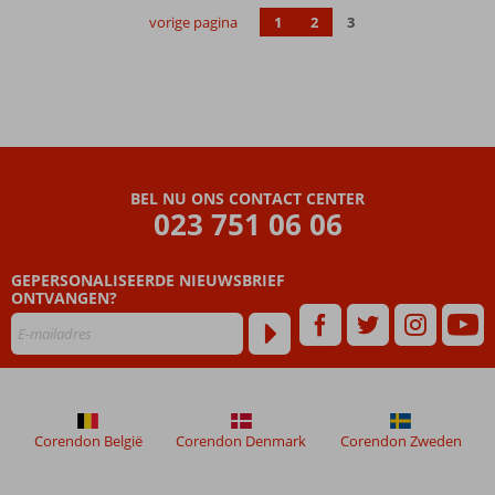
familiehotel
vorige pagina
1
2
3
In een
rustige
omgeving
bij het
natuurpark
Sa Albufera
Meerdere
BEL NU ONS CONTACT CENTER
restaurants
023 751 06 06
GEPERSONALISEERDE NIEUWSBRIEF
ONTVANGEN?
Corendon België
Corendon Denmark
Corendon Zweden