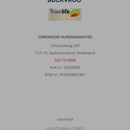
CORENDON VLIEGVAKANTIES
Schipholweg 335
1171 PL Badhoevedorp, Nederland
023 7510606
KvK nr.: 34220902
BTW nr.: 814395892 B01
TourWeb
©
roundTripItem-15600
|