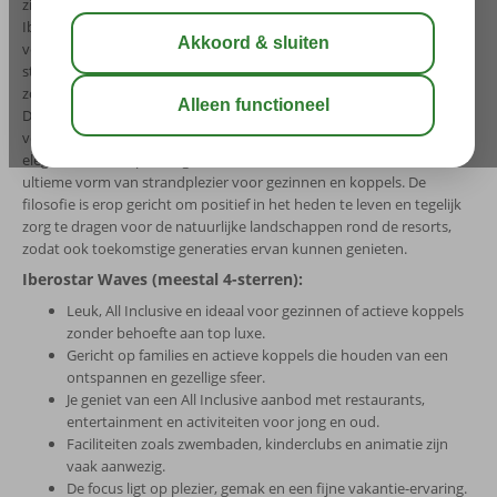
zit je goed: relaxen, genieten en herinneringen maken, zonder gedoe.
Iberostar Beachfront Resorts is een toonaangevende hotelketen in
verantwoord toerisme met 4- en 5-sterrenhotels aan de mooiste
stranden ter wereld. Je vindt de strandresorts op bestemmingen
zoals Mallorca, de Canarische Eilanden, Andalusië, Kreta en Marokko.
De hotels zijn ingedeeld in drie segmenten: JOIA by Iberostar, met
voortreffelijke en persoonlijke service; Iberostar Selection, waar
elegantie en ontspanning samenkomen en Iberostar Waves, de
ultieme vorm van strandplezier voor gezinnen en koppels. De
filosofie is erop gericht om positief in het heden te leven en tegelijk
zorg te dragen voor de natuurlijke landschappen rond de resorts,
zodat ook toekomstige generaties ervan kunnen genieten.
Iberostar Waves (meestal 4-sterren):
Leuk, All Inclusive en ideaal voor gezinnen of actieve koppels
zonder behoefte aan top luxe.
Gericht op families en actieve koppels die houden van een
ontspannen en gezellige sfeer.
Je geniet van een All Inclusive aanbod met restaurants,
entertainment en activiteiten voor jong en oud.
Faciliteiten zoals zwembaden, kinderclubs en animatie zijn
vaak aanwezig.
De focus ligt op plezier, gemak en een fijne vakantie-ervaring.