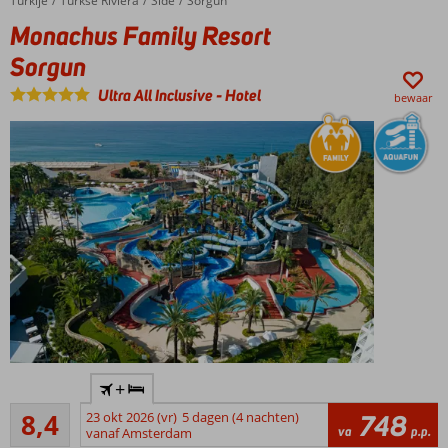
Turkije
Monachus Family Resort Sorgun
Home
Turkse Riviera
Side
Sorgun
klantenbeoordeling
Monachus Family Resort
Sorgun
Ultra All Inclusive
-
Hotel
bewaar
Direct
+
aan
Zeer goed
het
8,4
23 okt 2026 (vr)
5 dagen (4 nachten)
748
59
va
p.p.
strand
vanaf Amsterdam
beoordelingen