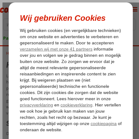
Pakketgarantie
Home
Hotels met waterpark op Side
Hotels met waterpark op Side
Lange zandstranden, een prachtig sfeervolle haven en tal van
historische bezienswaardigheden. Dat is de badplaats Side in het
populaire Turkije! Het gezellige centrum staat vol met leuke
restaurants en bars waar je tot in de late uurtjes lekker kunt
genieten. En wat dacht je van shoppen bij een van de vele
winkeltjes? Is dat allemaal niet voor jou weggelegd? Boek dan een
verblijf in een hotel met waterpark in Side!
Spetterende vakantie
Denk jij ook nog wel eens terug aan die zwembaden van vroeger,