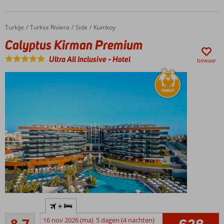
met
meerdere
zwembaden
Turkije
Calyptus Kirman Premium
Home
Turkse Riviera
Side
Kumkoy
Nabij
Calyptus Kirman Premium
het
strand
Ultra All Inclusive
-
Hotel
bewaar
Mooi
+
resort in
Aanrader
Kumköy
16 nov 2026 (ma)
5 dagen (4 nachten)