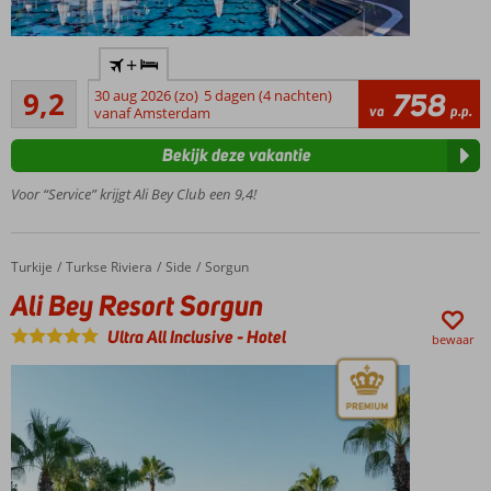
Direct
+
aan
Uitstekend
het
9,2
30 aug 2026 (zo)
5 dagen (4 nachten)
758
130
va
p.p.
strand
vanaf Amsterdam
beoordelingen
Aquapark
Bekijk deze vakantie
met
glijbanen
Voor “Service” krijgt Ali Bey Club een 9,4!
Meerdere
restaurants
en bars
Turkije
Ali Bey Resort Sorgun
Home
Turkse Riviera
Side
Sorgun
Activiteiten
Ali Bey Resort Sorgun
voor jong
en oud
Ultra All Inclusive
-
Hotel
bewaar