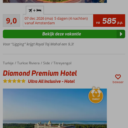
Prachtig
+
hotel
Uitstekend
aan het
9,0
07 dec 2026 (ma)
5 dagen (4 nachten)
585
42
va
p.p.
strand
vanaf Amsterdam
beoordelingen
Zwembad
Bekijk deze vakantie
met
glijbanen
Voor “Ligging” krijgt Royal Taj Mahal een 9,3!
Diverse
restaurants
Uitstekende
Turkije
Diamond Premium Hotel
Home
Turkse Riviera
Side
Titreyengol
spa
Diamond Premium Hotel
Ultra All Inclusive
-
Hotel
bewaar