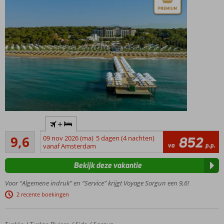
Vakantieparadijs
+
met aandacht
Uitmuntend
voor de natuur
9,6
09 nov 2026 (ma)
5 dagen (4 nachten)
852
84
va
p.p.
vanaf Amsterdam
Prachtig
beoordelingen
privé
Bekijk deze vakantie
zandstrand
Vele
Voor “Algemene indruk” en “Service” krijgt Voyage Sorgun een 9,6!
faciliteiten
2 recente boekingen
voor jong
en oud
Zeer hoge