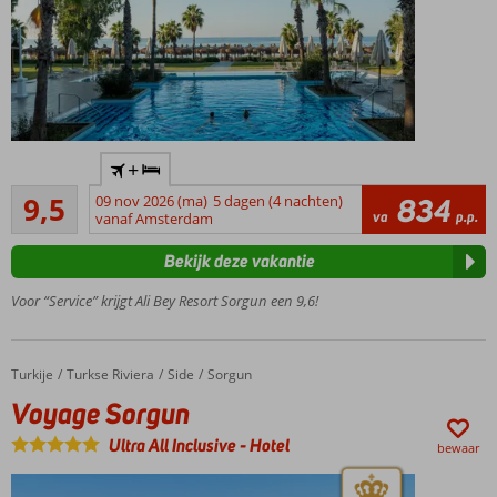
Prachtig
+
resort,
Uitmuntend
direct
9,5
09 nov 2026 (ma)
5 dagen (4 nachten)
834
124
va
p.p.
aan het
vanaf Amsterdam
beoordelingen
strand
Bekijk deze vakantie
Meerdere
restaurants
Voor “Service” krijgt Ali Bey Resort Sorgun een 9,6!
Zwembad
met
glijbanen
Turkije
Voyage Sorgun
Home
Turkse Riviera
Side
Sorgun
Animatie
Voyage Sorgun
voor
jong en
Ultra All Inclusive
-
Hotel
bewaar
oud