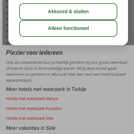
waarbij er op sommige plekken alleen maar trapjes waren om uit te
komen? Tegenwoordig bestaan er veel luxere hotels die beschikken
over meerdere zwembaden én glijbanen! Een voorbeeld hiervan zijn
aquaparkhotels; dit zijn accommodaties die minimaal 3 grote
glijbanen hebben waardoor je gegarandeerd bent van urenlang
plezier voor jong én oud. Of ga samen met het hele gezin spetterend
naar beneden om vervolgens weer snel omhoog te klauteren: dat is
pas vakantie vieren!
Plezier voor iedereen
Ook als volwassenen kun je heerlijk genieten bij zo’n groot zwembad
of zoeven door al die kronkelige banen. Wil jij deze zomer gaan
zwemmen en genieten in alle luxe? Kies dan voor een hotel inclusief
waterpretpark.
Meer hotels met waterpark in Turkije
Hotels met waterpark Alanya
Hotels met waterpark Kusadasi
Hotels met waterpark Side
Meer vakanties in Side