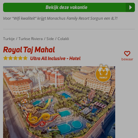
Zwembad
Bekijk deze vakantie
met
glijbanen
Voor “Wifi kwaliteit” krijgt Monachus Family Resort Sorgun een 8,7!
Diverse
restaurants,
ook 1 voor
Turkije
Royal Taj Mahal
Home
Turkse Riviera
Side
Colakli
kinderen
Royal Taj Mahal
Animatie
voor
Ultra All Inclusive
-
Hotel
bewaar
jong en
oud