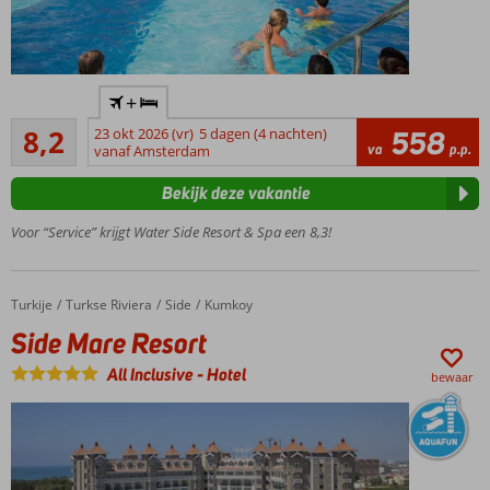
Familiehotel
+
met ruime,
Zeer goed
elegante
8,2
23 okt 2026 (vr)
5 dagen (4 nachten)
558
93
va
p.p.
(familie)kamers,
vanaf Amsterdam
beoordelingen
zwembad met
Bekijk deze vakantie
glijbanen en
vlak bij
Voor “Service” krijgt Water Side Resort & Spa een 8,3!
privéstrand
Rustige
ligging
Turkije
Side Mare Resort
Home
Turkse Riviera
Side
Kumkoy
aan de
Manavgat
Side Mare Resort
rivier
All Inclusive
-
Hotel
bewaar
Kids club,
speeltuintje
en volop
vermaak
voor jong
en oud