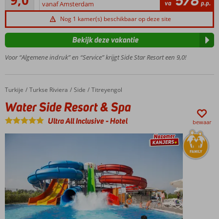
9,0
578
319
va
p.p.
vanaf Amsterdam
privéstrand
beoordelingen
Zwembad
Nog 1 kamer(s) beschikbaar op deze site
met
glijbanen
Bekijk deze vakantie
3 à-la-
Voor “Algemene indruk” en “Service” krijgt Side Star Resort een 9,0!
carterestaurants
Turkije
Water Side Resort & Spa
Home
Turkse Riviera
Side
Titreyengol
Water Side Resort & Spa
Ultra All Inclusive
-
Hotel
bewaar