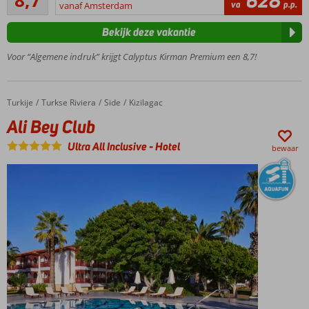
8,7
628
108
va
p.p.
vanaf Amsterdam
Op
beoordelingen
loopafstand
Bekijk deze vakantie
van het
zandstrand
Voor “Algemene indruk” krijgt Calyptus Kirman Premium een 8,7!
Tuin met
zwembaden
en
Turkije
Ali Bey Club
Home
Turkse Riviera
Side
Kizilagac
aquapark
Ali Bey Club
Ruime,
luxe
Ultra All Inclusive
-
Hotel
bewaar
kamers
en
suites