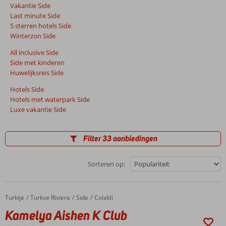
Vakantie Side
Last minute Side
5 sterren hotels Side
Winterzon Side
All inclusive Side
Side met kinderen
Huwelijksreis Side
Hotels Side
Hotels met waterpark Side
Luxe vakantie Side
Filter 33 aanbiedingen
Sorteren op:
Turkije
Kamelya Aishen K Club
Home
Turkse Riviera
Side
Colakli
Kamelya Aishen K Club