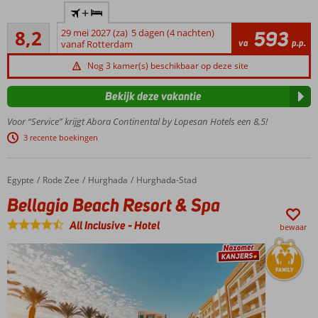
Trendy
+
hotel in het
Zeer goed
hart van
8,2
29 mei 2027 (za)
5 dagen (4 nachten)
593
516
va
p.p.
Playa del
vanaf Rotterdam
beoordelingen
Ingles, op
Nog 3 kamer(s) beschikbaar op deze site
loopafstand
van het
Bekijk deze vakantie
strand
Ideaal
Voor “Service” krijgt Abora Continental by Lopesan Hotels een 8,5!
voor
3 recente boekingen
koppels
en
families
Egypte
Bellagio Beach Resort & Spa
Home
Rode Zee
Hurghada
Hurghada-Stad
met
Bellagio Beach Resort & Spa
kids
Ruime
All Inclusive
-
Hotel
bewaar
familiekamers
2
zwembaden
en een
kinderbad
24/7 All