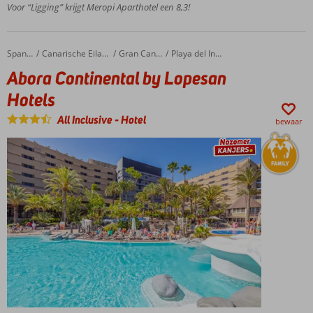
Voor “Ligging” krijgt Meropi Aparthotel een 8,3!
Comfortabele
kamers
Spetterend
waterpark!
Abora Continental by Lopesan Hotels
Home
Spanje
Canarische Eilanden
Gran Canaria
Playa del Ingles
All
Abora Continental by Lopesan
Inclusive
Hotels
genieten
All Inclusive
-
Hotel
bewaar