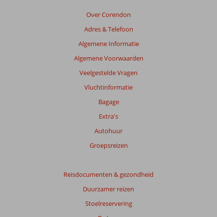
en
golfclub
Over Corendon
Never ending
Adres & Telefoon
zwembad &
Algemene Informatie
coole
waterglijbanen
Algemene Voorwaarden
voor
Veelgestelde Vragen
adrenaline en
fun
Vluchtinformatie
Met
Bagage
de
boot
Extra's
of
Autohuur
trein
naar
Groepsreizen
het
strand
Reisdocumenten & gezondheid
Culinair
genieten in
Duurzamer reizen
wel 7
Stoelreservering
restaurants