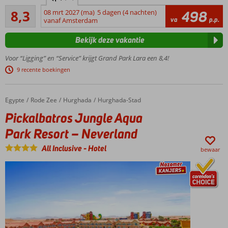
familiehotel
Zeer goed
in Lara
8,3
08 mrt 2027 (ma)
5 dagen (4 nachten)
498
1720
va
p.p.
voor de
vanaf Amsterdam
beoordelingen
beste prijs
Bekijk deze vakantie
Fantastisch
zandstrand
Voor “Ligging” en “Service” krijgt Grand Park Lara een 8,4!
met
9 recente boekingen
privégedeelte
Ruime
familiekamers
Egypte
Pickalbatros Jungle Aqua Park Resort – Neverland
Home
Rode Zee
Hurghada
Hurghada-Stad
(6 pers.) met
Pickalbatros Jungle Aqua
2
slaapkamers
Park Resort – Neverland
Spetterpret
All Inclusive
-
Hotel
met 4
bewaar
waterglijbanen
Incl.
bitterballen
en
kroketten!