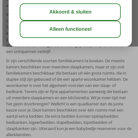
vakantie.
Wil je samen met het gezin optimaal genieten van je verblijf?
Corendon beschikt over een groot aanbod hotels met
familiekamers. In deze familiehotels verblijf je in een extra ruime
kamer die van alle gemakken voorzien is. Door de extra ruimte
geniet je van net iets meer privacy en comfort dan in een
standaardkamer. Niet geheel onbelangrijk als je wil profiteren van
een ontspannen verblijf!
Er zijn verschillende soorten familiekamers te boeken. De meeste
kamers beschikken over meerdere slaapkamers, maar er zijn ook
familiekamers beschikbaar die bestaan uit één grote ruimte, die in
duplex stijl zijn gebouwd of die een aparte woonkamer hebben. De
woonkamer is over het algemeen voorzien van een slaap- of
bedbank. Tevens zijn er fijne appartementen aanwezig die bestaan
uit meerdere slaapkamers en een kitchenette. Wil je meer tijd met
het gezin doorbrengen? Wellicht is een quadkamer dan de juiste
keuze voor je. Deze kamers beschikken over één ruimte met een
aantal extra bedden. De extra bedden kunnen opklapbedden,
bedbanken, logeerbedden, stapelbedden, bijzetbedden of
slaapbanken zijn. Uiteraard kun je een babybedje reserveren voor de
allerkleinsten.