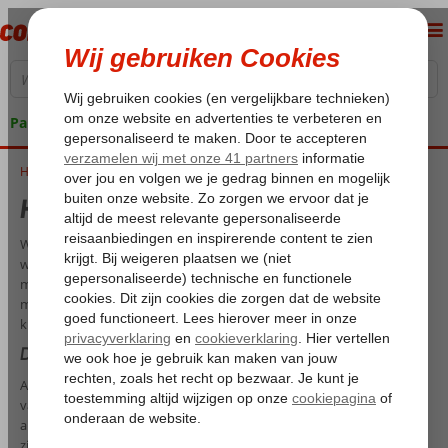
Pakketgarantie
Home
Hotel met familiekamer
Hotel met familiekamer
Wil je met de kinderen op vakantie, maar heb je geen idee
waarnaartoe? Het vinden van het ideale familiehotel kan nog best
moeilijk zijn. Er zijn zoveel dingen om rekening mee te houden… Alles
moet immers perfect zijn voor jou en de kinderen: van
kinderanimatie tot aan de hotelkamer.
De perfecte vakantie met de kids
Als de kinderen het eenmaal naar hun zin hebben, dan geniet jij ook
van die welverdiende vakantie. Daarom beschikt Corendon over de
allerleukste accommodaties voor het hele gezin. De vele faciliteiten
zijn erop gericht dat jij en de kinderen genieten van een relaxte