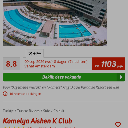
bioscoop
en nog
veel meer
Gratis
+
onbeperkt
Aanrader
toegang
8,8
09 sep 2026 (wo)
8 dagen (7 nachten)
1103
704
va
p.p.
tot het
vanaf Amsterdam
beoordelingen
grootste
Bekijk deze vakantie
aquapark
van
Voor “Algemene indruk” en “Kamers” krijgt Aqua Paradise Resort een 8,8!
Bulgarije!
16 recente boekingen
Op korte
afstand
van het
Turkije
Kamelya Aishen K Club
Home
Turkse Riviera
Side
Colakli
strand en
Kamelya Aishen K Club
historisch
Nessebar