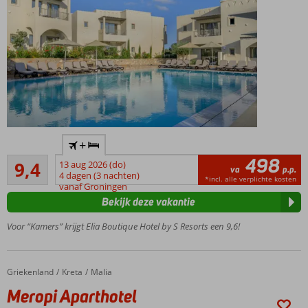
Intiem
+
boetiekhotel
498
Uitstekend
met
9,4
13 aug 2026 (do)
va
p.p.
55
moderne
4 dagen (3 nachten)
*incl. alle verplichte kosten
beoordelingen
vanaf Groningen
uitstraling
Bekijk deze vakantie
Rustige
ligging
Voor “Kamers” krijgt Elia Boutique Hotel by S Resorts een 9,6!
vlak bij
het
strand
Griekenland
Meropi Aparthotel
Home
Kreta
Malia
van
Anissaras
Meropi Aparthotel
Ontspannen