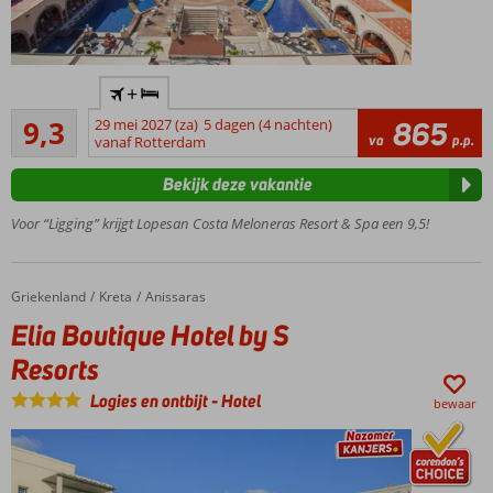
Een top
+
hotel op
Uitstekend
een
9,3
29 mei 2027 (za)
5 dagen (4 nachten)
865
342
va
p.p.
toplocatie!
vanaf Rotterdam
beoordelingen
"OM
Bekijk deze vakantie
Spa"
van
Voor “Ligging” krijgt Lopesan Costa Meloneras Resort & Spa een 9,5!
3.500
m2
Een
Griekenland
Elia Boutique Hotel by S Resorts
Home
Kreta
Anissaras
tropische
Elia Boutique Hotel by S
tuin vol met
zwembaden
Resorts
Ook te
Logies en ontbijt
-
Hotel
boeken
bewaar
o.b.v.
Halfpension