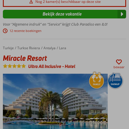
Nog 2 kamer(s) beschikbaar op deze site
privéstrand
Al
Bekijk deze vakantie
jarenlang
favoriet!
Voor “Algemene indruk” en “Service” krijgt Club Paradiso een 8,0!
Waterpret
12 recente boekingen
in de
splash
pool &
Turkije
Miracle Resort
Home
Turkse Riviera
Antalya
Lara
racen van
Miracle Resort
de
glijbanen
Ultra All Inclusive
-
Hotel
bewaar
Ruime
familiekamers
tot wel 8
personen!
Wat een
service,
24/7
drankjes
met
Ultra All