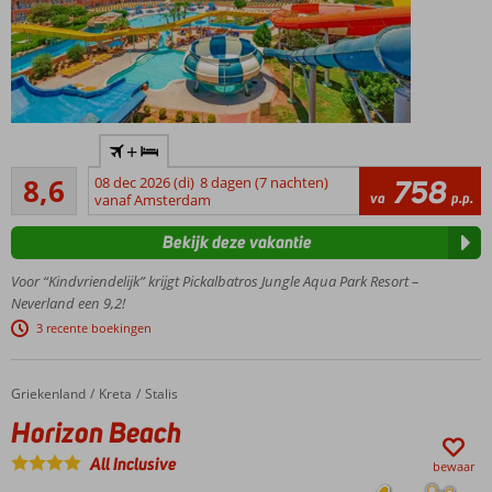
Populair
+
kwaliteitshotel
Aanrader
8,6
08 dec 2026 (di)
8 dagen (7 nachten)
758
Fan-tas-
574
va
p.p.
vanaf Amsterdam
tisch
beoordelingen
waterpark
Bekijk deze vakantie
met 31
glijbanen!
Voor “Kindvriendelijk” krijgt Pickalbatros Jungle Aqua Park Resort –
Volop sport- &
Neverland een 9,2!
ontspanningsfaciliteiten
3 recente boekingen
Ruime
familiekamers
voor het hele
Griekenland
Horizon Beach
Home
Kreta
Stalis
gezin
Horizon Beach
Dagje
All Inclusive
strand?
bewaar
Pak de