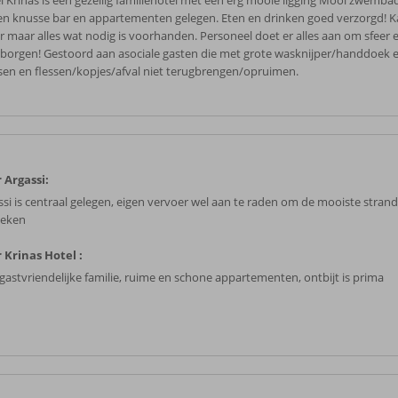
l Krinas is een gezellig familiehotel met een erg mooie ligging Mooi zwemba
en knusse bar en appartementen gelegen. Eten en drinken goed verzorgd! K
r maar alles wat nodig is voorhanden. Personeel doet er alles aan om sfeer e
borgen! Gestoord aan asociale gasten die met grote wasknijper/handdoek e
sen en flessen/kopjes/afval niet terugbrengen/opruimen.
 Argassi:
ssi is centraal gelegen, eigen vervoer wel aan te raden om de mooiste stran
eken
 Krinas Hotel :
 gastvriendelijke familie, ruime en schone appartementen, ontbijt is prima