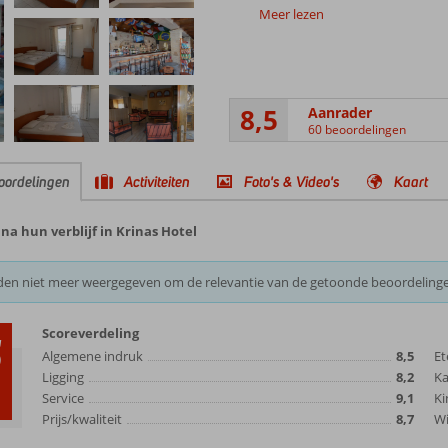
Meer lezen
8,5
Aanrader
60 beoordelingen
oordelingen
Activiteiten
Foto's & Video's
Kaart
a hun verblijf in Krinas Hotel
den niet meer weergegeven om de relevantie van de getoonde beoordeling
Scoreverdeling
5
Algemene indruk
8,5
Et
Ligging
8,2
K
Service
9,1
Ki
Prijs/kwaliteit
8,7
Wi