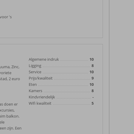
voor 's
Algemene indruk
10
Ligging
8
Luuma, Zinc,
Service
10
voriete
Prijs/kwaliteit
9
stad, 2 euro
Eten
10
Kamers
8
Kindvriendelijk
-
Wifi kwaliteit
5
as doen er
xcursies,
Ruim balkon.
ele
een zijn. Een