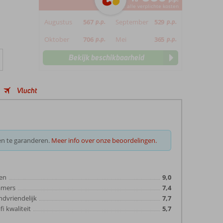
*incl. alle verplichte kosten
Augustus
567
p.p.
September
529
p.p.
Oktober
706
p.p.
Mei
365
p.p.
Bekijk beschikbaarheid
Vlucht
en te garanderen.
Meer info over onze beoordelingen.
en
9,0
amers
7,4
ndvriendelijk
7,7
fi kwaliteit
5,7