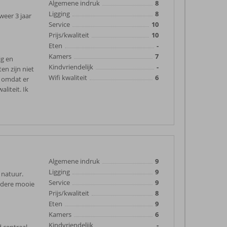
Algemene indruk
8
Ligging
8
weer 3 jaar
Service
10
Prijs/kwaliteit
10
Eten
-
Kamers
7
ig en
Kindvriendelijk
-
en zijn niet
Wifi kwaliteit
6
6 omdat er
liteit. Ik
Algemene indruk
9
Ligging
9
 natuur.
Service
9
andere mooie
Prijs/kwaliteit
8
Eten
9
Kamers
6
Kindvriendelijk
-