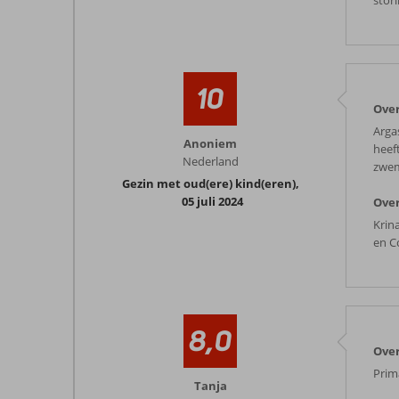
stor
10
Over
Arga
Anoniem
heef
Nederland
zwem
Gezin met oud(ere) kind(eren)
,
05 juli 2024
Over
Krina
en C
8,0
Over
Prim
Tanja