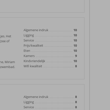
Algemene indruk
10
Ligging
10
jes. Het
Service
10
(zee of
Prijs/kwaliteit
10
Eten
10
Kamers
9
Kindvriendelijk
10
ine, Miriam
Wifi kwaliteit
8
et zwembad.
Algemene indruk
8
Ligging
8
Service
8