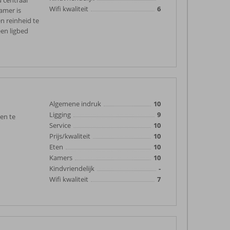
d centraal
Wifi kwaliteit
6
amer is
n reinheid te
en ligbed
Algemene indruk
10
Ligging
9
den te
Service
10
Prijs/kwaliteit
10
Eten
10
Kamers
10
Kindvriendelijk
-
Wifi kwaliteit
7