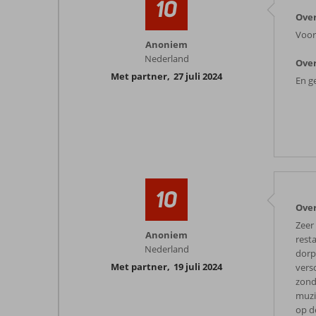
10
Over
Voor 
Anoniem
Nederland
Over
Met partner
,
27 juli 2024
En g
10
Over
Zeer 
Anoniem
rest
Nederland
dorp
Met partner
,
19 juli 2024
vers
zond
muzi
op d