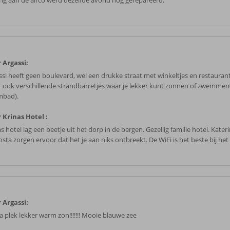
ing aan de airco werd dezelfde avond nog gerepareerd.
 Argassi:
ssi heeft geen boulevard, wel een drukke straat met winkeltjes en restaurant
t ook verschillende strandbarretjes waar je lekker kunt zonnen of zwemmen
bad).
 Krinas Hotel :
s hotel lag een beetje uit het dorp in de bergen. Gezellig familie hotel. Kater
osta zorgen ervoor dat het je aan niks ontbreekt. De WiFi is het beste bij h
 Argassi:
a plek lekker warm zon!!!!!!! Mooie blauwe zee