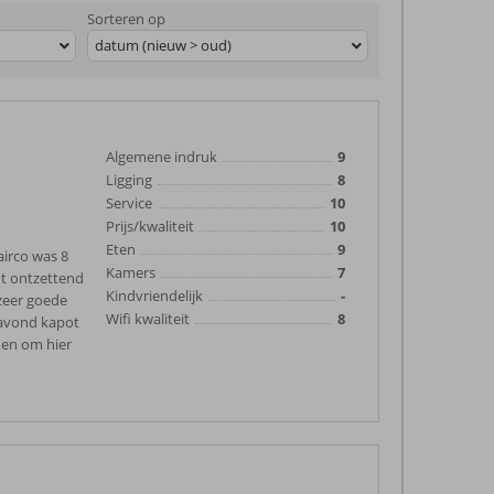
Sorteren op
datum (nieuw > oud)
Algemene indruk
9
Ligging
8
Service
10
Prijs/kwaliteit
10
Eten
9
airco was 8
Kamers
7
ht ontzettend
Kindvriendelijk
-
 zeer goede
Wifi kwaliteit
8
e avond kapot
den om hier