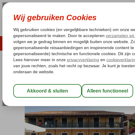
LAST MINUTE
ZOMER 2026
ZONVAKA
Pakketgarantie
Laagsteprijsgarantie*
Gratis
Griekenland
Home
Zakynthos
Argassi
Krinas Hotel
Krinas Hotel
Logies
-
Aparthotel