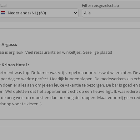
Taal
Filter reisgezelschap
Nederlands (NL) (60)
Alle
 Argassi:
si is erg leuk. Veel restaurants en winkeltjes. Gezellige plaats!
 Krinas Hotel :
rtment was top! De kamer was vrij simpel maar precies wat wij zochten. De 
 per dag en werkte perfect. Heerlijk kunnen slapen. De medewerkers zijn ec
 en doen er alles aan om je een leuke vakantie te bezorgen. De bar is goed en
zen. Wel opletten dat het appartement echt op een heuvel ligt. Ik was ieder
ik de berg weer op moest en dan ook nog de trappen. Maar voor mij geen re
alsnog voor te kiezen :)