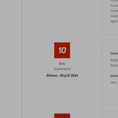
Hote
tuss
sobe
waar
opei
10
Over
Arga
Eric
bezo
Nederland
Alleen
,
29 juli 2024
Over
zeer