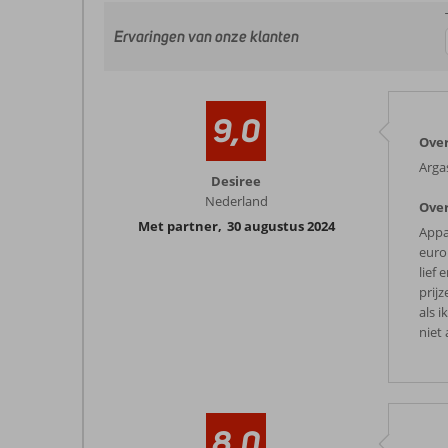
Ervaringen van onze klanten
9,0
Over
Argas
Desiree
Nederland
Over
Met partner
,
30 augustus 2024
Appa
euro
lief
prij
als 
niet 
8,0