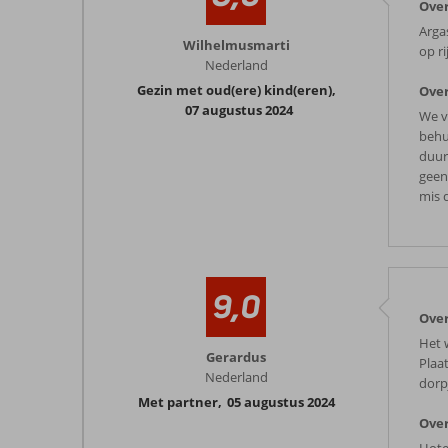
Over
Arga
Wilhelmusmarti
op rij
Nederland
Gezin met oud(ere) kind(eren)
,
Over
07 augustus 2024
We v
behu
duur
geen
mis 
9,0
Over
Het 
Gerardus
Plaa
Nederland
dorp
Met partner
,
05 augustus 2024
Over