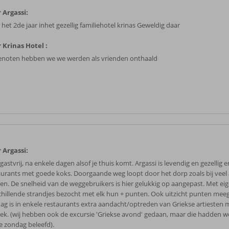
 Argassi:
het 2de jaar inhet gezellig familiehotel krinas Geweldig daar
 Krinas Hotel :
enoten hebben we we werden als vrienden onthaald
 Argassi:
gastvrij, na enkele dagen alsof je thuis komt. Argassi is levendig en gezellig e
aurants met goede koks. Doorgaande weg loopt door het dorp zoals bij veel
en. De snelheid van de weggebruikers is hier gelukkig op aangepast. Met ei
chillende strandjes bezocht met elk hun + punten. Ook uitzicht punten mee
ag is in enkele restaurants extra aandacht/optreden van Griekse artiesten 
ek. (wij hebben ook de excursie 'Griekse avond' gedaan, maar die hadden we 
e zondag beleefd).