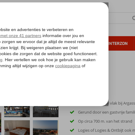
NTIE
VERRE REIZEN
ALL INCLUSIVE
WINTERZON
 annuleren*
Kleinschalig hotel vlak bij Argass
Gerund door een gastvrije famil
Op circa 700 m. van het strand
Logies of Logies & Ontbijt ook m