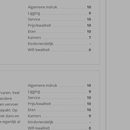
Algemene indruk
10
Ligging
9
Service
10
Prijs/kwaliteit
10
Eten
10
Kamers
7
Kindvriendelijk
-
Wifi kwaliteit
6
Algemene indruk
10
Ligging
9
rvaren. Veel
Service
10
 andere
Prijs/kwaliteit
10
gen vervoer
Eten
10
gepakt. Op
met dans en
Kamers
9
eigenlijk al
Kindvriendelijk
-
Wifi kwaliteit
8