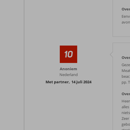
Over
Eenv
avon
10
Over
Geze
Anoniem
Meati
Nederland
beach
Met partner
,
14 juli 2024
pp. T
Over
Heer
alle
niet
Zeer
gebo