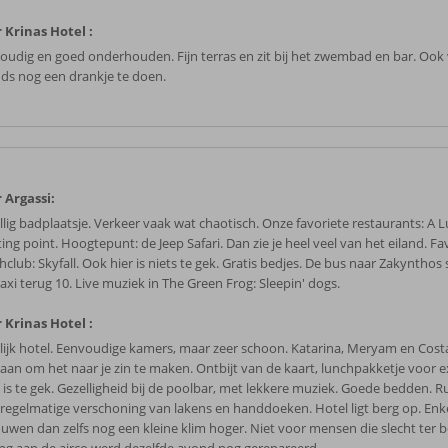
 Krinas Hotel :
oudig en goed onderhouden. Fijn terras en zit bij het zwembad en bar. Ook 
ds nog een drankje te doen.
 Argassi:
llig badplaatsje. Verkeer vaak wat chaotisch. Onze favoriete restaurants: A 
ng point. Hoogtepunt: de Jeep Safari. Dan zie je heel veel van het eiland. Fa
club: Skyfall. Ook hier is niets te gek. Gratis bedjes. De bus naar Zakynthos 
axi terug 10. Live muziek in The Green Frog: Sleepin' dogs.
 Krinas Hotel :
lijk hotel. Eenvoudige kamers, maar zeer schoon. Katarina, Meryam en Cost
s aan om het naar je zin te maken. Ontbijt van de kaart, lunchpakketje voor e
s is te gek. Gezelligheid bij de poolbar, met lekkere muziek. Goede bedden. 
 regelmatige verschoning van lakens en handdoeken. Hotel ligt berg op. Enk
uwen dan zelfs nog een kleine klim hoger. Niet voor mensen die slecht ter b