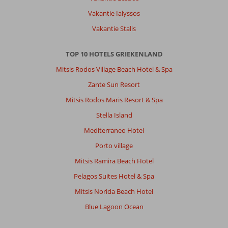
Lekkere
Vakantie Ialyssos
grote
kamer,
Vakantie Stalis
alleen
had
TOP 10 HOTELS GRIEKENLAND
het
balcon
Mitsis Rodos Village Beach Hotel & Spa
geen
Zante Sun Resort
uitzicht.
In
Mitsis Rodos Maris Resort & Spa
het
Stella Island
gehuchtje
prima
Mediterraneo Hotel
restaurants
Porto village
maar
voor
Mitsis Ramira Beach Hotel
jongeren
Pelagos Suites Hotel & Spa
niets
te
Mitsis Norida Beach Hotel
doen.
Blue Lagoon Ocean
Heerlijk
zwembadje