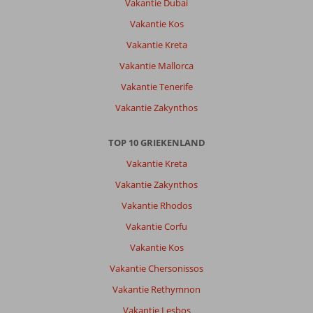
schoon,
Vakantie Dubai
goede
Vakantie Kos
service
en
Vakantie Kreta
vriendelijk
Vakantie Mallorca
personeel
Vakantie Tenerife
Algemene indruk
6
Eten
7
Vakantie Zakynthos
Ligging
6
Kamers
6
Service
7
Kindvriendelijk
5
Prijs/kwaliteit
6
TOP 10 GRIEKENLAND
Wifi kwaliteit
8
Vakantie Kreta
Vakantie Zakynthos
Hildegondageertruid
8,0
Nederland
Vakantie Rhodos
Met partner
,
Vakantie Corfu
25 september 2024
Vakantie Kos
Vakantie Chersonissos
Over
Excursiereizen
Vakantie Rethymnon
Zakynthos:
Vakantie Lesbos