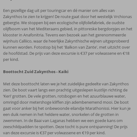
Een gezellige dag uit per touringcar en dé manier om alles van
Zakynthos te zien te krijgen! De route gaat door het westelijk Vrchionas
gebergte. We stoppen bij een ecologische olijfoliefabriek, de oudste
olijfboom van het Mediteraans gebied, in pittoreske bergdorpjes en het
klooster in Anafonitria. Tevens een bezoek aan het gerenommeerde
wijnhuis Calliico, waar de heerlijke Zakynthische wijnen uitgeprobeerd
kunnen worden. Fotostop bij het 'Balkon van Zante', met uitzicht over
de hoofdstad. De prijs van deze excursie is €37 per volwassene en €18
per kind.
Boottocht Zuid Zakynthos - Kaiki
Met deze boottocht laten we je het zuidelijke gedeelte van Zakynthos
zien. De boot vaart langs een prachtig uitgeslepen kustlijn richting de
‘Keri’ grotten. De vele grotten, rotsbogen en het azuurblauwe water,
omringd door metershoge kliffen zijn adembenemend mooi. De boot
gaat voor anker bij het onbewoonde eilandje Marathonissi. Hier kun je
een duik nemen in het heldere water, snorkelen of de grotten in
zwemmen. In de Baai van Laganas hebben we een goede kans om
zeeschildpadden te spotten. Deze tocht is pure ontspanning! De prijs
van deze excursie is €37 per volwassene en €19 per kind.