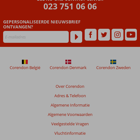
ouder
023 751 06 06
zijn
dan
GEPERSONALISEERDE NIEUWSBRIEF
48
ONTVANGEN?
maanden
worden
niet
meer
weergegeven
om
de
Corendon België
Corendon Denmark
Corendon Zweden
relevantie
van
de
Over Corendon
getoonde
Adres & Telefoon
beoordelingen
te
Algemene Informatie
garanderen.
Algemene Voorwaarden
Meer
info
Veelgestelde Vragen
over
Vluchtinformatie
onze