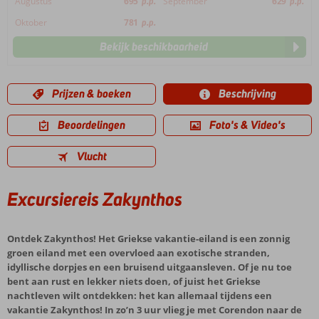
Augustus
695
p.p.
September
629
p.p.
Oktober
781
p.p.
Bekijk beschikbaarheid
Prijzen & boeken
Beschrijving
Beoordelingen
Foto's & Video's
Vlucht
Excursiereis Zakynthos
Ontdek Zakynthos! Het Griekse vakantie-eiland is een zonnig
groen eiland met een overvloed aan exotische stranden,
idyllische dorpjes en een bruisend uitgaansleven. Of je nu toe
bent aan rust en lekker niets doen, of juist het Griekse
nachtleven wilt ontdekken: het kan allemaal tijdens een
vakantie Zakynthos! In zo’n 3 uur vlieg je met Corendon naar de