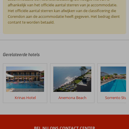
afhankelijk van het officiële aantal sterren van je accommodatie.
Het officiële aantal sterren kan afwijken van de classificering die
Corendon aan de accommodatie heeft gegeven. Het bedrag dient
contant te worden betaald.
De
beoordelingen
zijn
door
Gerelateerde hotels
onze
klanten
geschreven
na
hun
verblijf
in
Krinas Hotel
Anemona Beach
Sorrento Stud
Excursiereis
Zakynthos
Beoordelingen
die
BEL NU ONS CONTACT CENTER