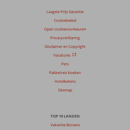
Nederlands (NL) (29)
Laagste Prijs Garantie
Filter
Cookiebeleid
reisgezelschap
Open cookievoorkeuren
Alle
Privacyverklaring
Sorteren
op
Disclaimer en Copyright
datum (nieuw > oud)
Vacatures
Pers
Fernando
6,0
Pakketreis boeken
Nederland
Hotelketens
Gezin met jong(e) kind(eren)
,
25 juli 2025
Sitemap
Over
Excursiereizen
TOP 10 LANDEN
Zakynthos:
Vakantie Bonaire
Qua