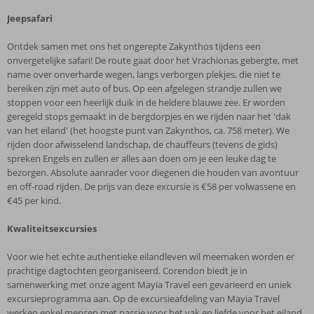
Jeepsafari
Ontdek samen met ons het ongerepte Zakynthos tijdens een
onvergetelijke safari! De route gaat door het Vrachionas gebergte, met
name over onverharde wegen, langs verborgen plekjes, die niet te
bereiken zijn met auto of bus. Op een afgelegen strandje zullen we
stoppen voor een heerlijk duik in de heldere blauwe zee. Er worden
geregeld stops gemaakt in de bergdorpjes en we rijden naar het 'dak
van het eiland' (het hoogste punt van Zakynthos, ca. 758 meter). We
rijden door afwisselend landschap, de chauffeurs (tevens de gids)
spreken Engels en zullen er alles aan doen om je een leuke dag te
bezorgen. Absolute aanrader voor diegenen die houden van avontuur
en off-road rijden. De prijs van deze excursie is €58 per volwassene en
€45 per kind.
Kwaliteitsexcursies
Voor wie het echte authentieke eilandleven wil meemaken worden er
prachtige dagtochten georganiseerd. Corendon biedt je in
samenwerking met onze agent Mayia Travel een gevarieerd en uniek
excursieprogramma aan. Op de excursieafdeling van Mayia Travel
werken enkel mensen met passie voor het vak en liefde voor het eiland.