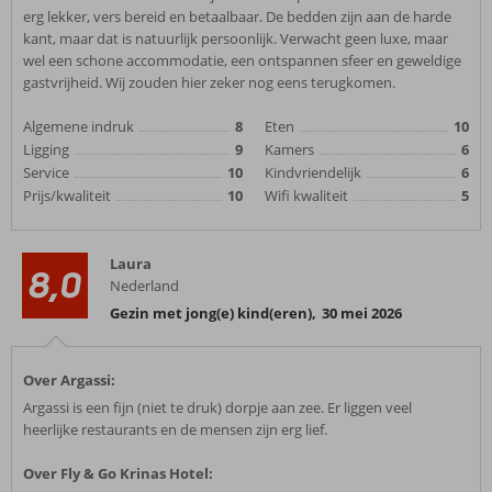
erg lekker, vers bereid en betaalbaar. De bedden zijn aan de harde
kant, maar dat is natuurlijk persoonlijk. Verwacht geen luxe, maar
wel een schone accommodatie, een ontspannen sfeer en geweldige
gastvrijheid. Wij zouden hier zeker nog eens terugkomen.
Algemene indruk
8
Eten
10
Ligging
9
Kamers
6
Service
10
Kindvriendelijk
6
Prijs/kwaliteit
10
Wifi kwaliteit
5
Laura
8,0
Nederland
Gezin met jong(e) kind(eren)
,
30 mei 2026
Over Argassi:
Argassi is een fijn (niet te druk) dorpje aan zee. Er liggen veel
heerlijke restaurants en de mensen zijn erg lief.
Over Fly & Go Krinas Hotel: