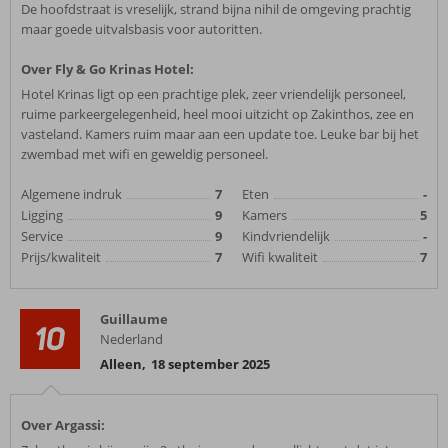
De hoofdstraat is vreselijk, strand bijna nihil de omgeving prachtig
maar goede uitvalsbasis voor autoritten.
Over Fly & Go Krinas Hotel:
Hotel Krinas ligt op een prachtige plek, zeer vriendelijk personeel,
ruime parkeergelegenheid, heel mooi uitzicht op Zakinthos, zee en
vasteland. Kamers ruim maar aan een update toe. Leuke bar bij het
zwembad met wifi en geweldig personeel.
Algemene indruk
7
Eten
-
Ligging
9
Kamers
5
Service
9
Kindvriendelijk
-
Prijs/kwaliteit
7
Wifi kwaliteit
7
Guillaume
10
Nederland
Alleen
,
18 september 2025
Over Argassi: