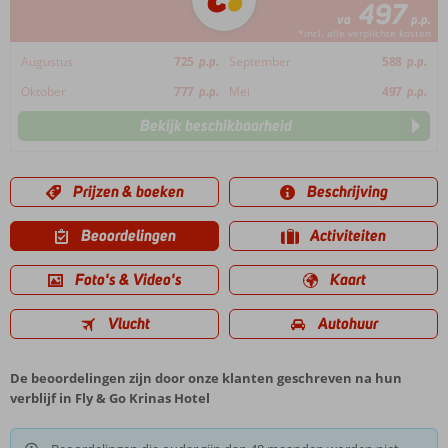
497
va
p.p.
*incl. alle verplichte kosten
Augustus
725
p.p.
September
588
p.p.
Oktober
777
p.p.
Mei
497
p.p.
Bekijk beschikbaarheid
Prijzen & boeken
Beschrijving
Beoordelingen
Activiteiten
Foto's & Video's
Kaart
Vlucht
Autohuur
De beoordelingen zijn door onze klanten geschreven na hun
verblijf in Fly & Go Krinas Hotel