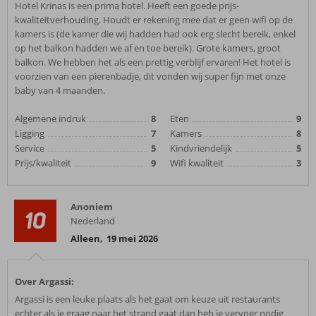
Hotel Krinas is een prima hotel. Heeft een goede prijs-
kwaliteitverhouding. Houdt er rekening mee dat er geen wifi op de
kamers is (de kamer die wij hadden had ook erg slecht bereik, enkel
op het balkon hadden we af en toe bereik). Grote kamers, groot
balkon. We hebben het als een prettig verblijf ervaren! Het hotel is
voorzien van een pierenbadje, dit vonden wij super fijn met onze
baby van 4 maanden.
Algemene indruk
8
Eten
9
Ligging
7
Kamers
8
Service
5
Kindvriendelijk
5
Prijs/kwaliteit
9
Wifi kwaliteit
3
Anoniem
10
Nederland
Alleen
,
19 mei 2026
Over Argassi:
Argassi is een leuke plaats als het gaat om keuze uit restaurants
echter als je graag naar het strand gaat dan heb je vervoer nodig