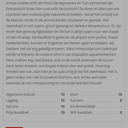
Krinas voelde echt als thuis! De eigenaren en hun personeel zijn
fantastisch! Maar dan ook echt fantastisch! Ze doen er alles aan om
toeristen een onbezorgde vakantie te bieden. Vanaf het ontbijt tot
de laatste ronde in de avond bieden zij plezier en gemak. Het
zwembad is ook super, groot genoeg en lekkere temperatuur. Er zijn
meer dan genoeg ligbedden en de bar is altijd open voor een hapje
of een drankje. De kwaliteit is goed en de prijzen echt prima. Naast
Nederlanders, komen er Engelsen en Denen, geen probleem, wij
hebben het als erg gezellig ervaren. Klein minpuntje (om helemaal
eerlijk te blijven): de oudere airco's van bepaalde appartementen.
Deze maken erg veel lawaai, ook in de nacht (wanneer de buren
deze laten draaien, oordopjes helpen dan wel goed). Overdag
minder last van, dan ben je op pad of lig je bij het zwembad. Het is
geen reden om niet te boeken! Kortom: een echte aanrader
wanneer je van ontspanning en verzorgd worden houdt!
Algemene indruk
10
Eten
10
Ligging
10
Kamers
8
Service
10
Kindvriendelijk
-
Prijs/kwaliteit
10
Wifi kwaliteit
8