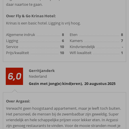
daar naartoe te gaan.
Over Fly & Go Krinas Hotel:
Krinas is een basic hotel. Ligging is vrij hoog.
Algemene indruk
8
Eten
8
Ligging
6
Kamers
7
Service
10
Kindvriendelijk
-
Prijs/kwaliteit
10
Wifi kwaliteit
1
Gerritjanderk
6,0
Nederland
Gezin met jong(e) kind(eren)
,
20 augustus 2025
Over Argassi:
Verwacht geen hoogstaand appartement, maar je leeft toch buiten.
Het personeel, de mensen bij de zwembadbar zijn geweldig. Super
vriendelijk en hele schappelijke prijzen voor lekker eten. In Argassi
zijn genoeg restaurants te vinden. Voor de mooie stranden moet je