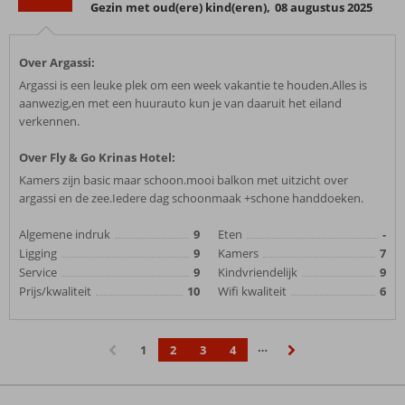
Gezin met oud(ere) kind(eren)
,
08 augustus 2025
Over Argassi:
Argassi is een leuke plek om een week vakantie te houden.Alles is
aanwezig,en met een huurauto kun je van daaruit het eiland
verkennen.
Over Fly & Go Krinas Hotel:
Kamers zijn basic maar schoon.mooi balkon met uitzicht over
argassi en de zee.Iedere dag schoonmaak +schone handdoeken.
Algemene indruk
9
Eten
-
Ligging
9
Kamers
7
Service
9
Kindvriendelijk
9
Prijs/kwaliteit
10
Wifi kwaliteit
6
…
1
2
3
4
‹
›