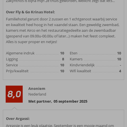
Zakynthos is bijna mijn 2e thuis geworden, wellicht zegt dat iets...
Over Fly & Go Krinas Hotel:
Familiehotel gerunt door 2 zussen en 1 echtgenoot waarbij service
en kwaliteit heel hoog in het vaandel staan. Een geweldig zwembad,
kamers met Airco en het restauratiegedeelte aan de zwembadbar
(geopend van 09.00u-00.00u of later...) maken het feest compleet.
Alles is super proper en netjes!
Algemene indruk
10
Eten
10
Ligging
8
Kamers
10
Service
10
Kindvriendelijk
-
Prijs/kwaliteit
10
Wifi kwaliteit
4
Anoniem
8,0
Nederland
Met partner
,
05 september 2025
Over Argassi:
Argassie is een leuk plaatsje. September is een mooie maand om