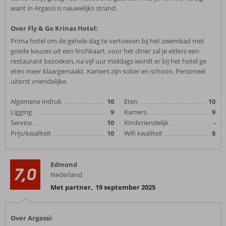
want in Argassi is nauwelijks strand.
Over Fly & Go Krinas Hotel:
Prima hotel om de gehele dag te vertoeven bij het zwembad met
goede keuzes uit een linchkaart, voor het diner zal je elders een
restaurant bezoeken, na vijf uur middags wordt er bij het hotel ge
eten meer klaargemaakt. Kamers zijn sober en schoon. Personeel
uiterst vriendelijke.
Algemene indruk
10
Eten
10
Ligging
9
Kamers
9
Service
10
Kindvriendelijk
-
Prijs/kwaliteit
10
Wifi kwaliteit
8
Edmond
7,0
Nederland
Met partner
,
19 september 2025
Over Argassi: