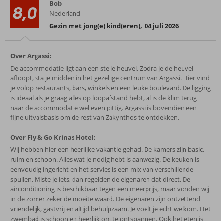
Bob
8,0
Nederland
Gezin met jong(e) kind(eren)
,
04 juli 2026
Over Argassi:
De accommodatie ligt aan een steile heuvel. Zodra je de heuvel
afloopt, sta je midden in het gezellige centrum van Argassi. Hier vind
je volop restaurants, bars, winkels en een leuke boulevard. De ligging
is ideaal als je graag alles op loopafstand hebt, al is de klim terug
naar de accommodatie wel even pittig. Argassi is bovendien een
fijne uitvalsbasis om de rest van Zakynthos te ontdekken.
Over Fly & Go Krinas Hotel:
Wij hebben hier een heerlijke vakantie gehad. De kamers zijn basic,
ruim en schoon. Alles wat je nodig hebt is aanwezig. De keuken is
eenvoudig ingericht en het servies is een mix van verschillende
spullen. Miste je iets, dan regelden de eigenaren dat direct. De
airconditioning is beschikbaar tegen een meerprijs, maar vonden wij
in de zomer zeker de moeite waard. De eigenaren zijn ontzettend
vriendelijk, gastvrij en altijd behulpzaam. Je voelt je echt welkom. Het
zwembad is schoon en heerlijk om te ontspannen. Ook het eten is