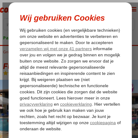
Pakketgarantie
Griekenland
Home
Zakynthos
Argassi
Fly & Go Krinas Hotel
Fly & Go Krinas Hotel
Logies
-
Aparthotel