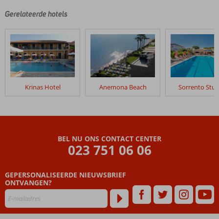
Gerelateerde hotels
Krinas Hotel
Anemona Beach
Sorrento Stud
BEL NU ONS CONTACT CENTER
023 751 06 06
GEPERSONALISEERDE NIEUWSBRIEF
ONTVANGEN?