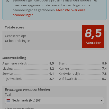
Beoordelingen die ouder zijn dan 48 maanden worden niet
meer weergegeven om de relevantie van de getoonde
beoordelingen te garanderen.
Meer info over onze
beoordelingen.
Totale score
8,5
Gebaseerd op:
63
beoordelingen
Aanrader
Scoreverdeling
Algemene indruk
8,5
Eten
8,9
Ligging
8,2
Kamers
7,4
Service
9,1
Kindvriendelijk
7,8
Prijs/kwaliteit
8,7
Wifi kwaliteit
5,7
Ervaringen van onze klanten
Taal
Nederlands (NL) (63)
Filter reisgezelschap