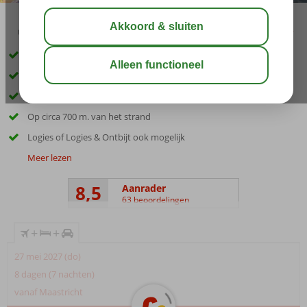
03:05
aug 31°
C
delen
bewaar
Inclusief huurauto
Kleinschalig hotel vlak bij Argassi
Gerund door een gastvrije familie
Op circa 700 m. van het strand
Logies of Logies & Ontbijt ook mogelijk
Meer lezen
8,5
Aanrader
63 beoordelingen
+
+
27 mei 2027 (do)
8 dagen (7 nachten)
vanaf Maastricht