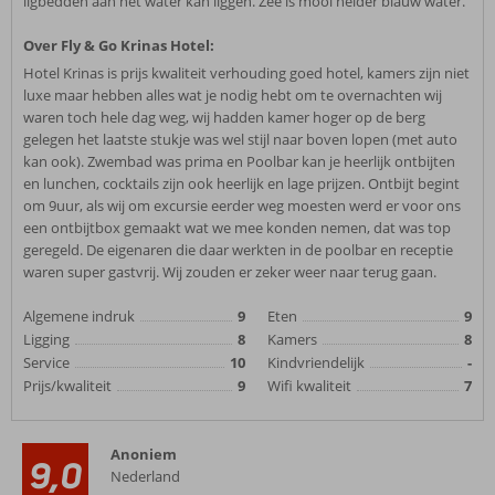
ligbedden aan het water kan liggen. Zee is mooi helder blauw water.
Over Fly & Go Krinas Hotel:
Hotel Krinas is prijs kwaliteit verhouding goed hotel, kamers zijn niet
luxe maar hebben alles wat je nodig hebt om te overnachten wij
waren toch hele dag weg, wij hadden kamer hoger op de berg
gelegen het laatste stukje was wel stijl naar boven lopen (met auto
kan ook). Zwembad was prima en Poolbar kan je heerlijk ontbijten
en lunchen, cocktails zijn ook heerlijk en lage prijzen. Ontbijt begint
om 9uur, als wij om excursie eerder weg moesten werd er voor ons
een ontbijtbox gemaakt wat we mee konden nemen, dat was top
geregeld. De eigenaren die daar werkten in de poolbar en receptie
waren super gastvrij. Wij zouden er zeker weer naar terug gaan.
Algemene indruk
9
Eten
9
Ligging
8
Kamers
8
Service
10
Kindvriendelijk
-
Prijs/kwaliteit
9
Wifi kwaliteit
7
Anoniem
9,0
Nederland