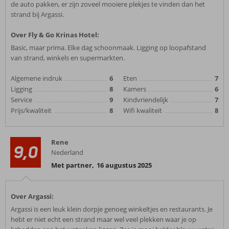
de auto pakken, er zijn zoveel mooiere plekjes te vinden dan het
strand bij Argassi.
Over Fly & Go Krinas Hotel:
Basic, maar prima. Elke dag schoonmaak. Ligging op loopafstand
van strand, winkels en supermarkten.
Algemene indruk
6
Eten
7
Ligging
8
Kamers
6
Service
9
Kindvriendelijk
7
Prijs/kwaliteit
8
Wifi kwaliteit
8
Rene
9,0
Nederland
Met partner
,
16 augustus 2025
Over Argassi:
Argassi is een leuk klein dorpje genoeg winkeltjes en restaurants. Je
hebt er niet echt een strand maar wel veel plekken waar je op