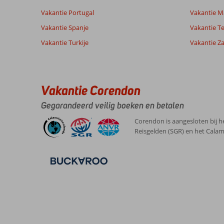
Vakantie Portugal
Vakantie M
Ervaringen
Taal
van onze
Nederlands (NL) (63)
Vakantie Spanje
Vakantie Te
klanten
Vakantie Turkije
Vakantie Z
10
Over
Algemene indruk
10
Argassi:
Vakantie Corendon
Ligging
10
Carsten
Service
10
Argasi
Gegarandeerd veilig boeken en betalen
Nederland
Prijs/kwaliteit
10
is
Met partner
Eten
10
een
Corendon is aangesloten bij h
,
leuk
Kamers
8
Reisgelden (SGR) en het Calam
08 juli 2026
plaatsje
Kindvriendelijk
-
met
Wifi kwaliteit
8
genoeg
aanbod
voor
stellen
en
gezinnen.
Ook