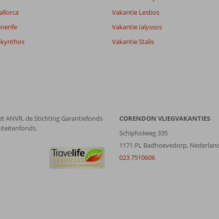
allorca
Vakantie Lesbos
Filter reisgezelschap
Sorteren op
Alle
datum (nieuw > oud)
nerife
Vakantie Ialyssos
akynthos
Vakantie Stalis
et ANVR, de Stichting Garantiefonds
CORENDON VLIEGVAKANTIES
iteitenfonds.
Schipholweg 335
1171 PL Badhoevedorp, Nederlan
023 7510606