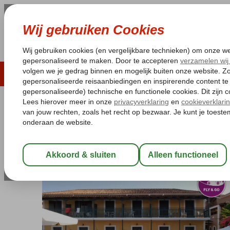
LAST MINUTE
ZOMER 2026
ZONVAKA
Pakketgarantie
Laagsteprijsgarantie*
Gratis
Griekenland
Home
Zakynthos
Argassi
Fly & Go Krinas Hotel
Fly & Go Krinas Hotel
Logies
-
Aparthotel