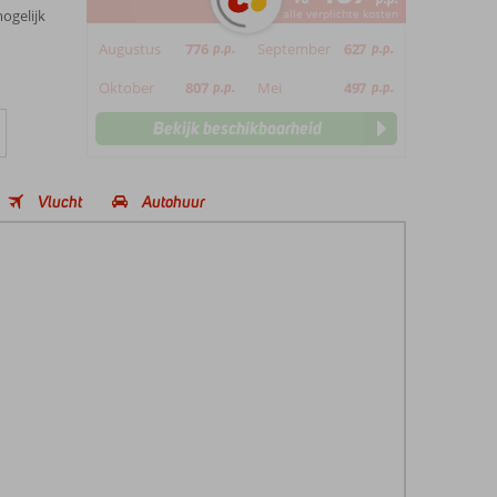
ogelijk
*incl. alle verplichte kosten
Augustus
776
p.p.
September
627
p.p.
Oktober
807
p.p.
Mei
497
p.p.
Bekijk beschikbaarheid
Vlucht
Autohuur