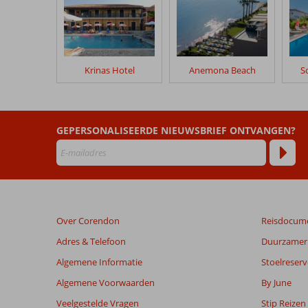
geschreven
na
hun
verblijf
in
Krinas Hotel
Anemona Beach
S
Fly
&
Go
Krinas
GEPERSONALISEERDE NIEUWSBRIEF ONTVANGEN?
Hotel
Beoordelingen
die
ouder
zijn
Over Corendon
Reisdocum
dan
48
Adres & Telefoon
Duurzamer 
maanden
Algemene Informatie
Stoelreserv
worden
niet
Algemene Voorwaarden
By June
meer
Veelgestelde Vragen
Stip Reizen
weergegeven