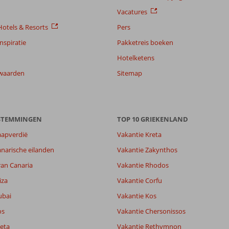
Vacatures
otels & Resorts
Pers
nspiratie
Pakketreis boeken
Hotelketens
waarden
Sitemap
ESTEMMINGEN
TOP 10 GRIEKENLAND
aapverdië
Vakantie Kreta
narische eilanden
Vakantie Zakynthos
ran Canaria
Vakantie Rhodos
8,9
iza
Vakantie Corfu
7,4
ubai
Vakantie Kos
lijk
7,8
it
5,7
os
Vakantie Chersonissos
eta
Vakantie Rethymnon