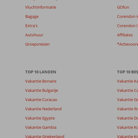
om
Vluchtinformatie
GOfun
de
Bagage
Corendon H
relevantie
van
Extra's
Corendon I
de
Autohuur
Affiliates
getoonde
beoordelingen
Groepsreizen
*Actievoor
te
garanderen.
Meer
info
TOP 10 LANDEN
TOP 10 B
over
onze
Vakantie Bonaire
Vakantie K
beoordelingen.
Vakantie Bulgarije
Vakantie Ca
Vakantie Curacao
Vakantie G
Totale score
Scoreverdeling
8,5
Algemene indruk
8,5
Eten
Vakantie Nederland
Vakantie Ib
Gebaseerd op:
Ligging
8,2
Kamers
63
Vakantie Egypte
Vakantie D
Aanrader
Service
9,1
Kindvriende
beoordelingen
Prijs/kwaliteit
8,7
Wifi kwalite
Vakantie Gambia
Vakantie K
Vakantie Griekenland
Vakantie Kr