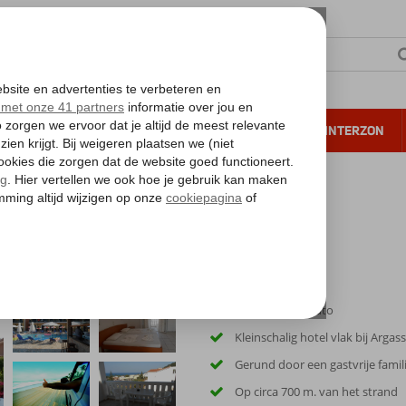
NTIE
VERRE REIZEN
ALL INCLUSIVE
WINTERZON
 annuleren*
Inclusief huurauto
Kleinschalig hotel vlak bij Argass
Gerund door een gastvrije famil
Op circa 700 m. van het strand