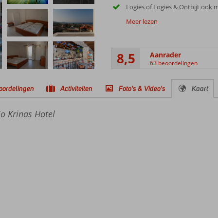
Logies of Logies & Ontbijt ook m
Meer lezen
8,5
Aanrader
63 beoordelingen
oordelingen
Activiteiten
Foto's & Video's
Kaart
Go Krinas Hotel