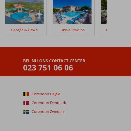
George & Dawn
Tassia Studios
Kalimera Kouk
BEL NU ONS CONTACT CENTER
023 751 06 06
Corendon België
Corendon Denmark
Corendon Zweden