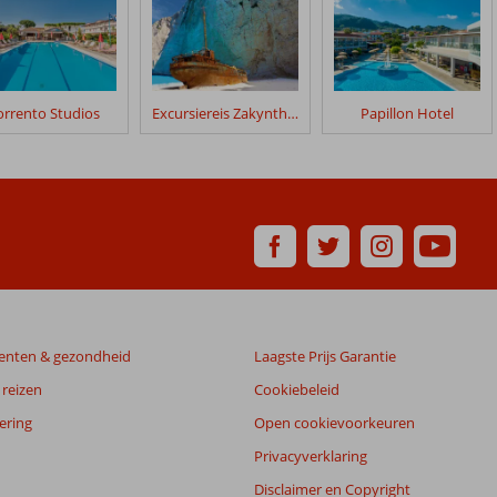
orrento Studios
Excursiereis Zakynthos
Papillon Hotel
enten & gezondheid
Laagste Prijs Garantie
reizen
Cookiebeleid
ering
Open cookievoorkeuren
Privacyverklaring
Disclaimer en Copyright